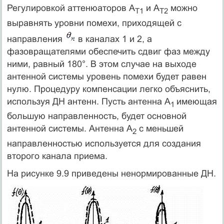
Регулировкой аттенюаторов А
и А
можно
Т1
Т2
выравнять уровни помехи, приходящей с
направления
в каналах 1 и 2, а
фазовращателями обеспечить сдвиг фаз между
ними, равный 180°. В этом случае на выходе
антенной системы уровень помехи будет равен
нулю. Процедуру компенсации легко объяснить,
используя ДН антенн. Пусть антенна А
имеющая
1
большую направленность, будет основной
антенной системы. Антенна А
с меньшей
2
направленностью используется для создания
второго канала приема.
На рисунке 9.9 приведены ненормированные ДН.