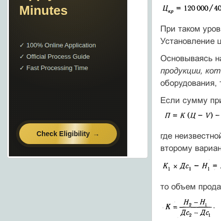
При таком уров
Установление ц
Основываясь н
продукции, ко
оборудования, т
Если сумму пр
где неизвестно
второму вариа
то объем прод