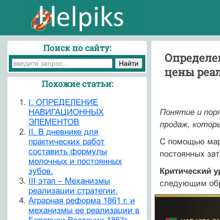
Поиск по сайту:
Определе
цены реа
Похожие статьи:
I. ОПРЕДЕЛЕНИЕ
НАВИГАЦИОННЫХ
Понятие и пор
ЭЛЕМЕНТОВ
продаж, котор
II. В дневнике для
практических работ
С помощью мар
составить формулы
постоянных зат
молочных и постоянных
зубов.
Критический у
III этап – Механизмы
следующим об
реализации стратегии.
Аграрная реформа 1861 г. и
механизмы ее реализации в