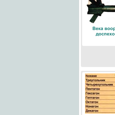
Века воо
доспехо