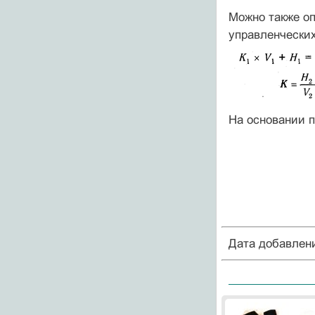
Можно также оп
управленчески
На основании п
Дата добавлен