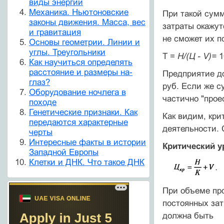
виды энергии
Механика. Ньютоновские
При такой сумм
законы движения. Масса, вес
затраты окажу
и гравитация
не сможет их п
Основы геометрии. Линии и
углы. Треугольники
Т =
Н/(Ц - V)=
1
Как научиться определять
расстояние и размеры на-
Предприятие до
глаз?
руб. Если же с
Оборудование ночлега в
частично "прое
походе
Генетические признаки. Как
Как видим, кри
передаются характерные
деятельности.
черты
Интересные факты в истории
Критический у
Западной Европы
Клетки и ДНК. Что такое ДНК
При объеме про
постоянных зат
должна быть