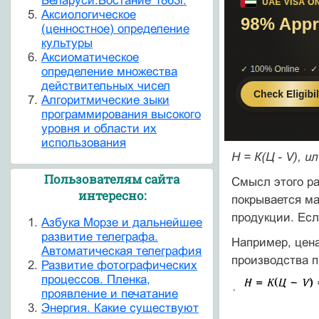
Беларуси.Востание 1863г.
Аксиологическое
(ценностное) определение
культуры
Аксиоматическое
определение множества
действительных чисел
Алгоритмические зыки
программирования высокого
уровня и области их
использования
Н = К(Ц - V), и
Пользователям сайта
Смысл этого ра
интересно:
покрывается м
продукции. Есл
Азбука Морзе и дальнейшее
развитие телеграфа.
Например, цена
Автоматическая телеграфия
производства п
Развитие фотографических
процессов. Пленка,
проявление и печатание
Энергия. Какие существуют