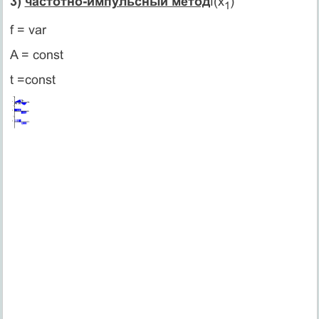
3)
частотно-импульсный метод
f(x
)
1
f = var
A = const
t =const