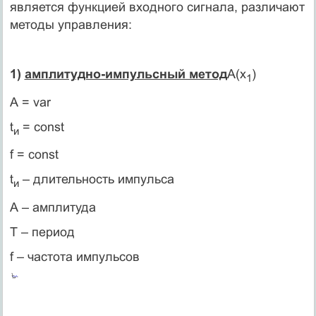
является функцией входного сигнала, различают
методы управления:
1)
амплитудно-импульсный метод
А(x
)
1
А = var
t
= const
и
f = const
t
– длительность импульса
и
А – амплитуда
Т – период
f – частота импульсов