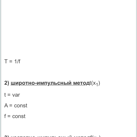
Т = 1/f
2)
широтно-импульсный метод
t(x
)
1
t = var
A = const
f = const