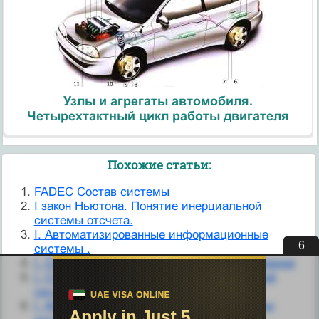
Узлы и агрегаты автомобиля.
Четырехтактный цикл работы двигателя
Похожие статьи:
FADEC Состав системы
I закон Ньютона. Понятие инерциальной
системы отсчета.
I. Автоматизированные информационные
5
системы .
I. Создание «советской системы» в экономике
I. Становление современной политической
системы в Индии
I. Формирование условий для ликвидации