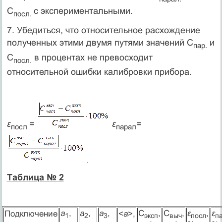
С
с экспериментальными.
посл.
7. Убедиться, что относительное расхождение
полученных этими двумя путями значений С
и
пар.
С
в процентах не превосходит
посл.
относительной ошибки калибровки прибора.
ε
=
ε
=
посл
парал
.
Таблица № 2
a
,
a
,
a
,
C
,
C
,
ε
,
ε
Подключение
<
a
>,
1
2
3
эксп
выч
посл
п