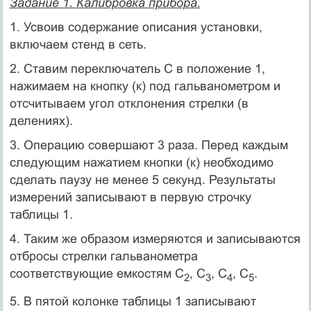
Задание 1. Калибровка прибора.
1. Усвоив содержание описания установки,
включаем стенд в сеть.
2. Ставим переключатель С в положение 1,
нажимаем на кнопку (к) под гальванометром и
отсчитываем угол отклонения стрелки (в
делениях).
3. Операцию совершают 3 раза. Перед каждым
следующим нажатием кнопки (к) необходимо
сделать паузу не менее 5 секунд. Результаты
измерений записывают в первую строчку
таблицы 1.
4. Таким же образом измеряются и записываются
отбросы стрелки гальванометра
соответствующие емкостям С
, С
, С
, С
.
2
3
4
5
5. В пятой колонке таблицы 1 записывают