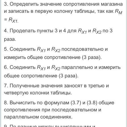
3. Определить значение сопротивления магазина
и записать в первую колонку таблицы, так как
R
M
= R
X
1
.
4. Проделать пункты 3 и 4 для
R
и
R
по 3
X
1
X
2
раза.
5. Соединить
R
и
R
последовательно и
X
1
X
2
измерить общее сопротивление (3 раза).
6. Соединить
R
и
R
параллельно и измерить
Х1
Х2
общее сопротивление (3 раза).
7. Полученные значения заносят в третью и
четвертую колонки таблицы.
8. Вычислить по формулам (3.7) и (3.8) общие
сопротивления при последовательном и
параллельном соединениях.
9. По разнице между вычисленными и