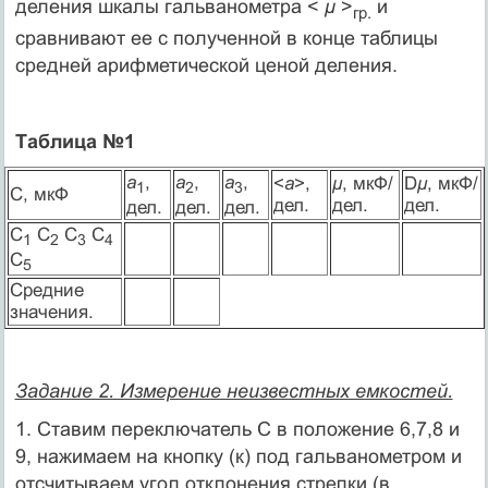
деления шкалы гальванометра <
μ
>
и
гр.
сравнивают ее с полученной в конце таблицы
средней арифметической ценой деления.
Таблица №1
a
,
a
,
a
,
<
a
>,
μ
, мкФ/
D
μ
, мкФ/
1
2
3
С, мкФ
дел.
дел.
дел.
дел.
дел.
дел.
С
С
С
С
1
2
3
4
С
5
Средние
значения.
Задание 2. Измерение неизвестных емкостей.
1. Ставим переключатель С в положение 6,7,8 и
9, нажимаем на кнопку (к) под гальванометром и
отсчитываем угол отклонения стрелки (в