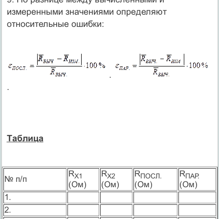
измеренными значениями определяют
относительные ошибки:
.
.
Таблица
R
R
R
R
Х1
Х2
ПОСЛ.
ПАР.
№ п/п
(Ом)
(Ом)
(Ом)
(Ом)
1.
2.