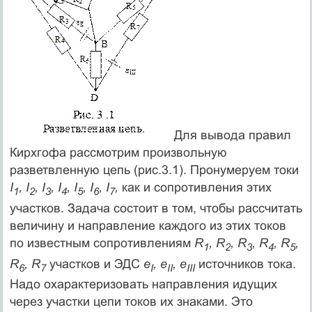
Для вывода правил
Кирхгофа рассмотрим произвольную
разветвленную цепь (рис.3.1). Пронумеруем токи
I
, I
, I
, I
, I
, I
, I
,
как и сопротивления этих
1
2
3
4
5
6
7
участков. Задача состоит в том, чтобы рассчитать
величину и направление каждого из этих токов
по известным сопротивлениям
R
, R
, R
, R
, R
,
1
2
3
4
5
R
, R
участков и ЭДС
e
, e
, e
источников тока.
6
7
I
II
III
Надо охарактеризовать направления идущих
через участки цепи токов их знаками. Это