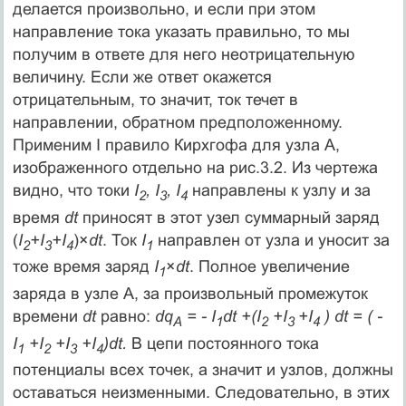
делается произвольно, и если при этом
направление тока указать правильно, то мы
получим в ответе для него неотрицательную
величину. Если же ответ окажется
отрицательным, то значит, ток течет в
направлении, обратном предположенному.
Применим I правило Кирхгофа для узла А,
изображенного отдельно на рис.3.2. Из чертежа
видно, что токи
I
, I
, I
направлены к узлу и за
2
3
4
время
dt
приносят в этот узел суммарный заряд
(
I
+I
+I
)×
dt
. Ток
I
направлен от узла и уносит за
2
3
4
1
тоже время заряд
I
×
dt
. Полное увеличение
1
заряда в узле А, за произвольный промежуток
времени
dt
равно:
dq
= - I
dt +(I
+I
+I
) dt = ( -
A
1
2
3
4
I
+I
+I
+I
)dt.
В цепи постоянного тока
1
2
3
4
потенциалы всех точек, а значит и узлов, должны
оставаться неизменными. Следовательно, в этих