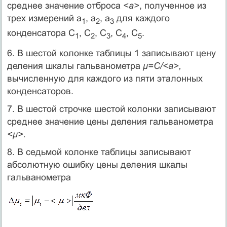
среднее значение отброса
<a>
, полученное из
трех измерений a
, a
, a
для каждого
1
2
3
конденсатора С
, С
, С
, С
, С
.
1
2
3
4
5
6. В шестой колонке таблицы 1 записывают цену
деления шкалы гальванометра
μ=С/<a>,
вычисленную для каждого из пяти эталонных
конденсаторов.
7. В шестой строчке шестой колонки записывают
среднее значение цены деления гальванометра
<μ>.
8. В седьмой колонке таблицы записывают
абсолютную ошибку цены деления шкалы
гальванометра