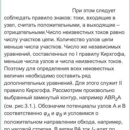
При этом следует
соблюдать правило знаков: токи, входящие в
узел, считать положительными, а выходящие –
отрицательными.Число неизвестных токов равно
числу участков цепи. Количество узлов цепи
меньше числа участков. Число же независимых
уравнений, составленных по I правилу Кирхгофа,
меньше числа узлов и числа неизвестных токов.
Поэтому для определения всех неизвестных
величин необходимо составить ряд
дополнительных уравнений. Для этого служит II
правило Кирхгофа. Рассмотрим произвольно
выбранный замкнутый контур, например ABR
A
2
(cм. рис.3.1.). Обозначим потенциалы узлов А и В
соответственно
φ
и
φ
и условимся о
А
В
положительном направлении обхода, например,
по часовой стрелке. В ветви ВА ток
I
идет по