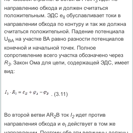
3
направлению обхода и должен считаться
положительным. ЭДС
e
обуславливает токи в
II
направлении обхода по контуру и так же должна
считаться положительной. Падение потенциала
U
на участке ВА равно разности потенциалов
ВА
конечной и начальной точек. Полное
сопротивление всего участка обозначено через
R
. Закон Ома для цепи, содержащей ЭДС, имеет
3
вид:
. (3.11)
Во второй ветви AR
B ток
I
идет против
2
2
направления обхода и
e
действует в том же
I
направлении. Поэтому обе эти величины должны