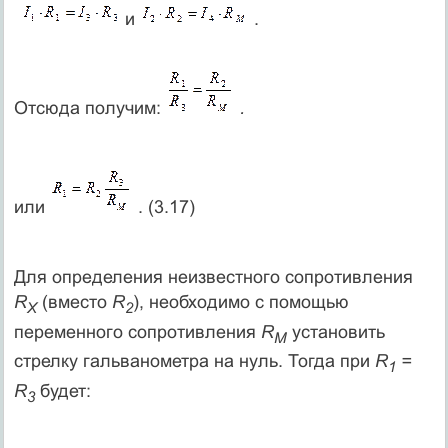
и
.
Отсюда получим:
.
или
. (3.17)
Для определения неизвестного сопротивления
R
(вместо
R
), необходимо с помощью
Х
2
переменного сопротивления
R
установить
M
стрелку гальванометра на нуль. Тогда при
R
=
1
R
будет:
3