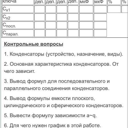
ключа
дел.
дел.
дел.
дел.
мкФ
мкФ
%
%
С
х1
С
х2
С
п
осл
.
С
парал.
Контрольные вопросы
1. Конденсаторы (устройство, назначение, виды).
2. Основная характеристика конденсаторов. От
чего зависит.
3. Вывод формул для последовательного и
параллельного соединения конденсаторов.
4. Вывод формулы емкости плоского,
цилиндрического и сферического конденсаторов.
5. Вывести формулу зависимости a~q.
6. Для чего нужен график в этой работе.