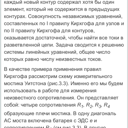
каждый новый контур содержал хотя бы один
элемент, который не содержится в предыдущих
контурах. Совокупность независимых уравнений,
составленных по I правилу Кирхгофа для узлов и
по II правилу Кирхгофа для контуров,
оказывается достаточной, чтобы найти все токи в
разветвленной цепи. Задача сводится к решению
системы линейных уравнений, общее число
которых равно числу неизвестных токов.
В качестве примера применения правил
Кирхгофа рассмотрим схему измерительного
мостика Уитстона (рис.3.3). Именно его мы будем
использовать в работе для измерения
неизвестного сопротивления. Он представляет
собой: четыре сопротивления
R
, R
,
R
, R
1
2
3
4
образующие плечи мостика. В одну диагональ
АС моста включена батарея с ЭДС
e
и
сопротивлением
R
(см.рис.3.3). В другую