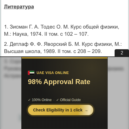
Литература
1. Зисман Г. А. Тодес О. М. Курс общей физики,
М.: Наука, 1974. II том. с 102 – 107.
2. Детлаф Ф. Ф. Яворский Б. М. Курс физики, М.:
Высшая школа, 1989. II том. с 208 – 209.
1
3. Сорокин А.Ф., Сурков М.И., Кушкин С.А.
Руководство к лабораторным работам по физике.
Астрахань 1997.
10
<
9
11
12
13
14
15
>