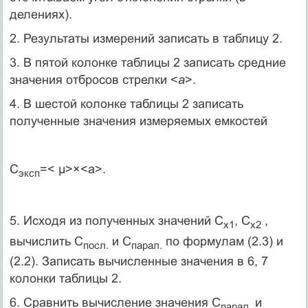
делениях).
2. Результаты измерений записать в таблицу 2.
3. В пятой колонке таблицы 2 записать средние
значения отбросов стрелки <
a
>.
4. В шестой колонке таблицы 2 записать
полученные значения измеряемых емкостей
C
=< μ>×<a>.
эксп
5. Исходя из полученных значений С
, С
,
х1
х2
вычислить С
и С
по формулам (2.3) и
посл.
парал.
(2.2). Записать вычисленные значения в 6, 7
колонки таблицы 2.
6. Сравнить вычисление значения С
и
парал.