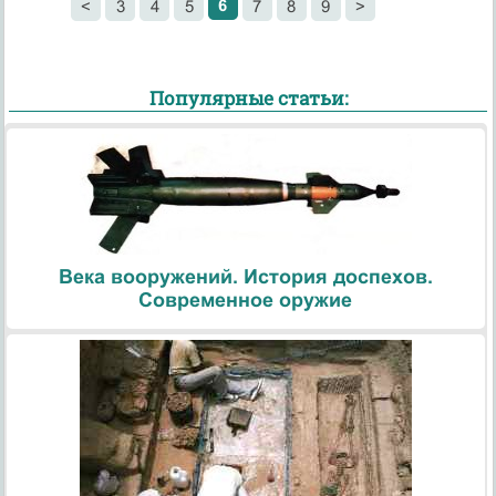
6
<
3
4
5
7
8
9
>
Популярные статьи:
Века вооружений. История доспехов.
Современное оружие