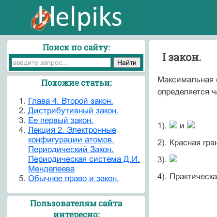
Поиск по сайту:
I закон.
Максимальная с
Похожие статьи:
определяется ч
Глава 4. Второй закон.
Дистрибутивный закон.
Ее первый закон.
1).
и
Лекция 2. Электронные
конфигурации атомов.
2). Красная гр
Периодический Закон.
Периодическая система Д.И.
3).
Менделеева
4). Практическ
Обычное право и закон.
Пользователям сайта
интересно: