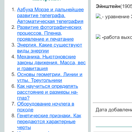
Эйнштейн
(1905
Азбука Морзе и дальнейшее
развитие телеграфа.
- уравнение
Автоматическая телеграфия
Развитие фотографических
процессов. Пленка,
-
работа выхо
проявление и печатание
Энергия. Какие существуют
виды энергии
Механика. Ньютоновские
законы движения. Масса, вес
и гравитация
Основы геометрии. Линии и
углы. Треугольники
Как научиться определять
расстояние и размеры на-
глаз?
Оборудование ночлега в
Дата добавлен
походе
Генетические признаки. Как
передаются характерные
черты