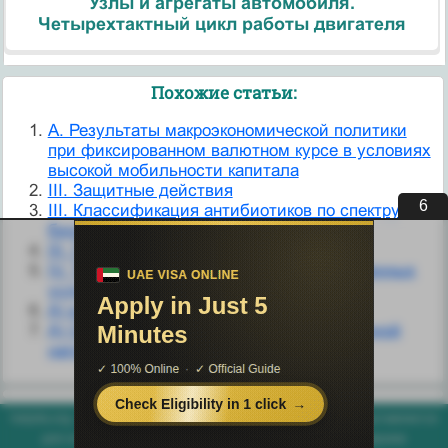
Узлы и агрегаты автомобиля.
Четырехтактный цикл работы двигателя
Похожие статьи:
A. Результаты макроэкономической политики
при фиксированном валютном курсе в условиях
высокой мобильности капитала
III. Защитные действия
6
III. Классификация антибиотиков по спектру
биологического действия
III. Психосоциальные воздействия
IV. Теории денег и их развитие в современных
условиях
А) в амбулаторных условиях
А) От действия равномерно распределенной
нагрузки
helpiks.org - Хелпикс.Орг - 2014-2026 год. Материал сайта представляется
для ознакомительного и учебного использования. |
Поддержка