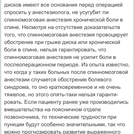
дисков имеют все основания перед операцией
спросить у анестезиолога, не усугубит ли
спинномозговая анестезия хронической боли в
спи­не. Несмотря на отсутствие доказательств
того, что спинномозговая анестезия провоцирует
обострение при грыже диска или хронической
боли в спине, нельзя гарантировать, что
спинномозговая анесте­зия не усилит боли в
послеоперационном периоде. Из опыта известно,
что когда у таких больных после спинномозговой
анестезии случается обострение болевого
синдрома, то оно кратковременное и не очень
тяжелое, но этого опять-таки нельзя гаранти­
ровать. Если пациенту ранее уже производились
вмешательства на поясничном отделе
позвоночни­ка, то технические трудности при
пункции будут особенно значительными, так что
можно прогнози­ровать развитие выраженного