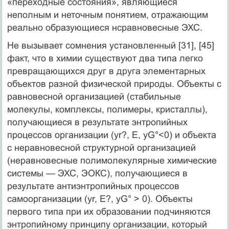
«переходные состояния», являющиеся
неполным и неточным понятием, отражающим
реально образующиеся нсравновесные ЭХС.
Не вызывает сомнения установленный [31], [45]
факт, что в химии существуют два типа легко
превращающихся друг в друга элементарных
объектов разной физической природы. Объекты с
равновесной организацией (стабильные
молекулы, комплексы, полимеры, кристаллы),
получающиеся в результате энтропийных
процессов организации (yr?, E­, yG°<0) и объекта
с неравновесной структурной организацией
(неравновесные полимолекулярные химические
системы — ЭХС, ЭОКС), получающиеся в
результате антиэнтропийных процессов
самоорганизации (yr­, E?, yG° > 0). Объекты
первого типа при их образовании подчиняются
энтропийному принципу организации, который