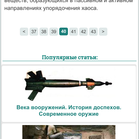
веществ, образующихся в пассивном и активном
направлениях упорядочения хаоса.
40
<
37
38
39
41
42
43
>
Популярные статьи:
Века вооружений. История доспехов.
Современное оружие