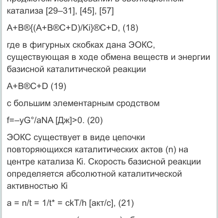
катализа [29–31], [45], [57]
A+B®{(A+B®C+D)/Ki}®C+D, (18)
где в фигурных скобках дана ЭОКС,
существующая в ходе обмена веществ и энергии
базисной каталитической реакции
А+В®С+D (19)
с большим элементарным сродством
f=–yG°/aNA [Дж]>0. (20)
ЭОКС существует в виде цепочки
повторяющихся каталитических актов (n) на
центре катализа Кi. Скорость базисной реакции
определяется абсолютной каталитической
активностью Кi
a = n/t = 1/t* = ckT/h [акт/с], (21)