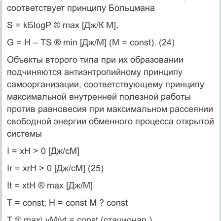
соответствует принципу Больцмана
S = kБlogP ® max [Дж/К М],
G = H – TS ® min [Дж/М] (M = const). (24)
Объекты второго типа при их образовании
подчиняются антиэнтропийному принципу
самоорганизации, соответствующему принципу
максимальной внутренней полезной работы
против равновесия при максимальном рассеянии
свободной энергии обменного процесса открытой
системы
I = хН > 0 [Дж/сМ]
Ir = xrH > 0 [Дж/cM] (25)
It = xtH ® max [Дж/М]
Т = const; H = const M ? const
Т ® max\ yМ/yt = const (стационар.)