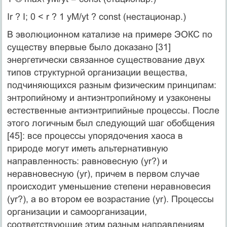
Ir ? I; 0 < r ? 1 yМ/yt ? const (нестационар.)
В эволюционном катализе на примере ЭОКС по
существу впервые было доказано [31]
энергетически связанное существование двух
типов структурной организации вещества,
подчиняющихся разным физическим принципам:
энтропийному и антиэнтропийному и узаконены
естественные антиэнтрипийные процессы. После
этого логичным был следующий шаг обобщения
[45]: все процессы упорядочения хаоса в
природе могут иметь альтернативную
направленность: равновесную (yr?) и
неравновесную (yr­), причем в первом случае
происходит уменьшение степени неравновесия
(yr?), а во втором ее возрастание (yr­). Процессы
организации и самоорганизации,
соответствующие этим разным направлениям