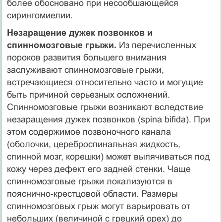
более обосновано при несообшающейся
сирингомиелии.
Незаращение дужек позвонков и
спинномозговые грыжи.
Из перечисленных
пороков развития большего внимания
заслуживают спинномозговые грыжи,
встречающиеся относительно часто и могущие
быть причиной серьезных осложнений.
Спинномозговые грыжи возникают вследствие
незаращения дужек позвонков (spina bifida). При
этом содержимое позвоночного канала
(оболочки, цереброспинальная жидкость,
спинной мозг, корешки) может выпячиваться под
кожу через дефект его задней стенки. Чаще
спинномозговые грыжи локализуются в
пояснично‑крестцовой области. Размеры
спинномозговых грыж могут варьировать от
небольших (величиной с грецкий орех) до