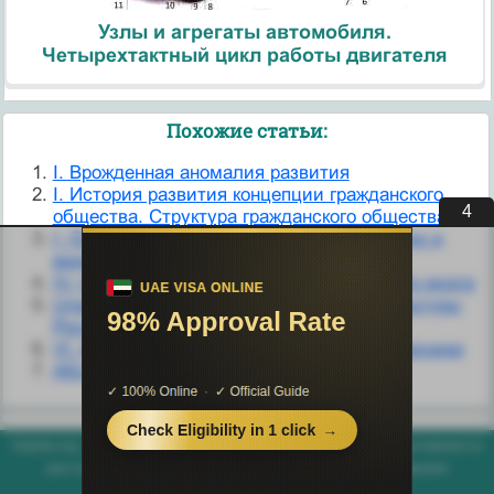
Узлы и агрегаты автомобиля.
Четырехтактный цикл работы двигателя
Похожие статьи:
I. Врожденная аномалия развития
I. История развития концепции гражданского
3
общества. Структура гражданского общества.
I. Основные этапы развития дерматологии и
венерологии
IV. проводящие пути головного и спинного мозга
Uлава 4. Советский период развития культуры
России
VI. История развития вычислительной техники
Абсцессы головного мозга.
helpiks.org - Хелпикс.Орг - 2014-2026 год. Материал сайта представляется
для ознакомительного и учебного использования. |
Поддержка
Генерация страницы за: 0.006 сек.