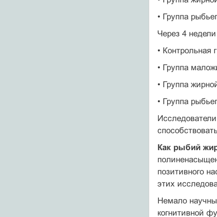
• Группа рыбье
Через 4 недели
• Контрольная гр
• Группа маложи
• Группа жирной
• Группа рыбьег
Исследователи 
способствоват
Как рыбий жир
полиненасыщен
позитивного на
этих исследова
Немало научных
когнитивной фу