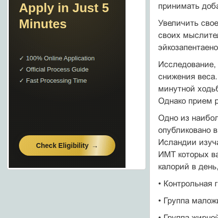
принимать доб
Увеличить свое
своих мыслите
эйкозапентаено
Исследование, 
снижения веса.
минутной ходьб
Однако прием 
Одно из наибо
опубликовано в 
Исландии изуч
ИМТ которых ва
калорий в день
• Контрольная 
• Группа малож
• Группа жирно