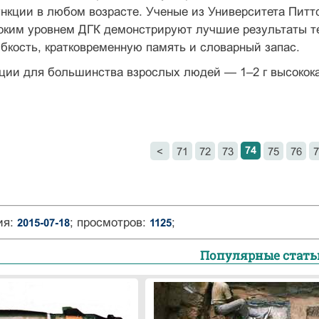
нкции в любом возрасте. Ученые из Университета Питтс
оким уровнем ДГК демонстрируют лучшие результаты т
бкость, кратковременную память и словарный запас.
ии для большинства взрослых людей — 1–2 г высококач
74
<
71
72
73
75
76
7
ия:
; просмотров:
;
2015-07-18
1125
Популярные стать