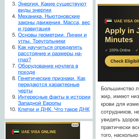
Энергия. Какие существуют
виды энергии
Механика. Ньютоновские
законы движения. Масса, вес
и гравитация
Основы геометрии. Линии и
углы. Треугольники
Как научиться определять
расстояние и размеры на-
глаз?
Оборудование ночлега в
походе
Генетические признаки. Как
передаются характерные
Большинство л
черты
жир, имеют низ
Интересные факты в истории
Западной Европы
крови для изме
Клетки и ДНК. Что такое ДНК
сотрудников, н
увидеть здоров
практически вс
того, наскольк