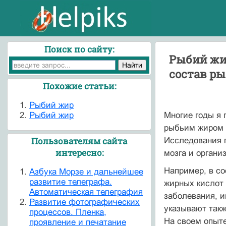
Поиск по сайту:
Рыбий жир
состав ры
Похожие статьи:
Рыбий жир
Рыбий жир
Многие годы я 
рыбьим жиром е
Пользователям сайта
Исследования 
интересно:
мозга и органи
Например, в со
Азбука Морзе и дальнейшее
развитие телеграфа.
жирных кислот 
Автоматическая телеграфия
заболевания, и
Развитие фотографических
указывают так
процессов. Пленка,
На своем опыт
проявление и печатание