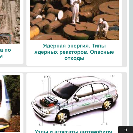
Ядерная энергия. Типы
а по
ядерных реакторов. Опасные
м
отходы
5
Узлы и агрегаты автомобиля.