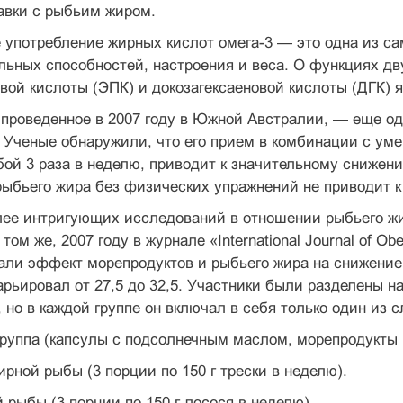
авки с рыбьим жиром.
 употребление жирных кислот омега-3 — это одна из с
льных способностей, настроения и веса. О функциях д
вой кислоты (ЭПК) и докозагексаеновой кислоты (ДГК) я 
проведенное в 2007 году в Южной Австралии, — еще од
 Ученые обнаружили, что его прием в комбинации с ум
ой 3 раза в неделю, приводит к значительному снижени
рыбьего жира без физических упражнений не приводит 
лее интригующих исследований в отношении рыбьего жи
том же, 2007 году в журнале «International Journal of O
али эффект морепродуктов и рыбьего жира на снижение
рьировал от 27,5 до 32,5. Участники были разделены на
, но в каждой группе он включал в себя только один из
группа (капсулы с подсолнечным маслом, морепродукты 
ирной рыбы (3 порции по 150 г трески в неделю).
й рыбы (3 порции по 150 г лосося в неделю).