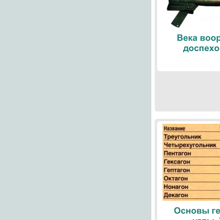
Века воо
доспехо
Основы ге