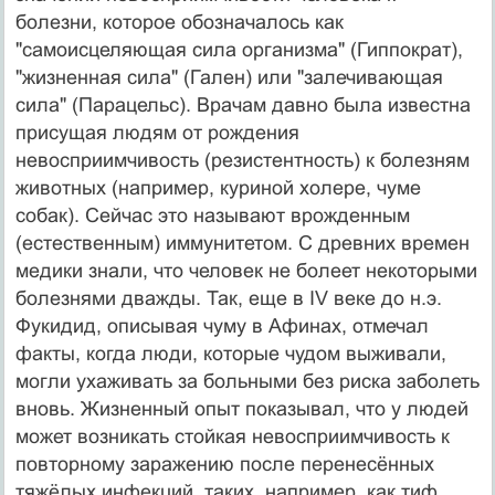
болезни, которое обозначалось как
"самоисцеляющая сила организма" (Гиппократ),
"жизненная сила" (Гален) или "залечивающая
сила" (Парацельс). Врачам давно была известна
присущая людям от рождения
невосприимчивость (резистентность) к болезням
животных (например, куриной холере, чуме
собак). Сейчас это называют врожденным
(естественным) иммунитетом. С древних времен
медики знали, что человек не болеет некоторыми
болезнями дважды. Так, еще в IV веке до н.э.
Фукидид, описывая чуму в Афинах, отмечал
факты, когда люди, которые чудом выживали,
могли ухаживать за больными без риска заболеть
вновь. Жизненный опыт показывал, что у людей
может возникать стойкая невосприимчивость к
повторному заражению после перенесённых
тяжёлых инфекций, таких, например, как тиф,