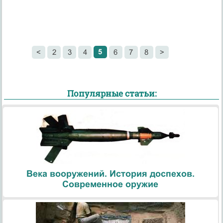
5
<
2
3
4
6
7
8
>
Популярные статьи:
Века вооружений. История доспехов.
Современное оружие