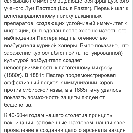
связывают с именем выдающегося французского
ученого Луи Пастера (Louis Paster). Первый шаг к
целенаправленному поиску вакцинных
препаратов, создающих устойчивый иммунитет к
инфекции, был сделан после хорошо известного
наблюдения Пастера над патогенностью
возбудителя куриной холеры. Было показано, что
заражение кур ослабленной (аттенуированной)
культурой возбудителя создает
невосприимчивость к патогенному микробу
(1880г). В 1881г. Пастер продемонстрировал
эффективный подход к иммунизации коров
против сибирской язвы, а в 1885г. ему удалось
показать возможность защиты людей от
бешенства.
К 40-50-м годам нашего столетия принципы
вакцинации, заложенные Пастером, нашли свое
проявление в создании целого арсенала вакцин