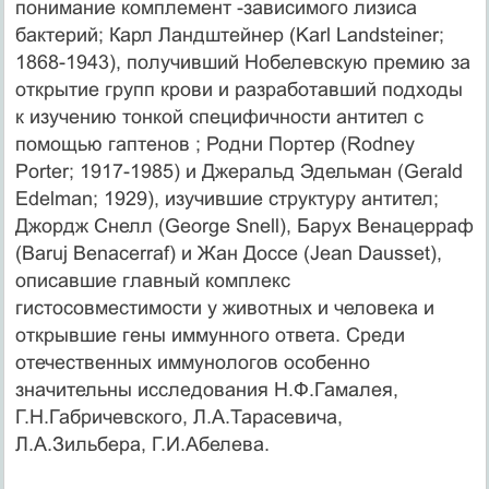
понимание комплемент -зависимого лизиса
бактерий; Карл Ландштейнер (Karl Landsteiner;
1868-1943), получивший Нобелевскую премию за
открытие групп крови и разработавший подходы
к изучению тонкой специфичности антител с
помощью гаптенов ; Родни Портер (Rodney
Porter; 1917-1985) и Джеральд Эдельман (Gerald
Edelman; 1929), изучившие структуру антител;
Джордж Снелл (George Snell), Барух Венацерраф
(Baruj Benacerraf) и Жан Доссе (Jean Dausset),
описавшие главный комплекс
гистосовместимости у животных и человека и
открывшие гены иммунного ответа. Среди
отечественных иммунологов особенно
значительны исследования Н.Ф.Гамалея,
Г.Н.Габричевского, Л.А.Тарасевича,
Л.А.Зильбера, Г.И.Абелева.