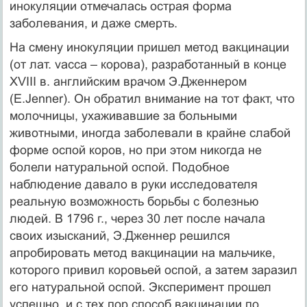
инокуляции отмечалась острая форма
заболевания, и даже смерть.
На смену инокуляции пришел метод вакцинации
(от лат. vacca – корова), разработанный в конце
XVIII в. английским врачом Э.Дженнером
(E.Jenner). Он обратил внимание на тот факт, что
молочницы, ухаживавшие за больными
животными, иногда заболевали в крайне слабой
форме оспой коров, но при этом никогда не
болели натуральной оспой. Подобное
наблюдение давало в руки исследователя
реальную возможность борьбы с болезнью
людей. В 1796 г., через 30 лет после начала
своих изысканий, Э.Дженнер решился
апробировать метод вакцинации на мальчике,
которого привил коровьей оспой, а затем заразил
его натуральной оспой. Эксперимент прошел
успешно, и с тех пор способ вакцинации по