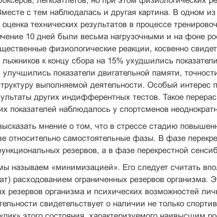
боксеров, легкоатлетов, но при этом физиологических р
Вместе с тем наблюдалась и другая картина. В одном и
 оценка технических результатов в процессе трениров
ечение 10 дней были весьма нагрузочными и на фоне ро
щественные физиологические реакции, косвенно свидет
лыжников к концу сбора на 15% ухудшились показатели
я улучшились показатели двигательной памяти, точности
труктуру выполняемой деятельности. Особый интерес пр
ультаты других индифферентных тестов. Такое перерас
х показателей наблюдалось у спортсменов неоднократн
высказать мнение о том, что в стрессе стадию повышенн
ве относительно самостоятельные фазы. В фазе перекр
нкциональных резервов, а в фазе перекрестной сенси
 мы называем «минимизацией». Его следует считать вп
т) расходованием ограниченных резервов организма. Э
х резервов организма и психических возможностей лич
тельности свидетельствует о наличии не только спортив
«пик» этого состояния, характеризуемого наивысшим р