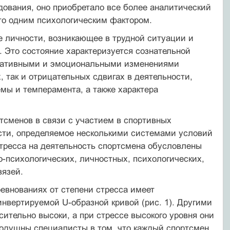
едования, оно приобретало все более аналитический
-то одним психологическим фактором.
е личности, возникающее в трудной ситуации и
 Это состояние характеризуется сознательной
етативными и эмоциональными изменениями
 так и отрицательных сдвигах в деятельности,
мы и темперамента, а также характера
ртсменов в связи с участием в спортивных
ости, определяемое несколькими системами условий
 стресса на деятельность спортсмена обусловлены
-психологических, личностных, психологических,
вязей.
евнованиях от степени стресса имеет
нвертируемой U-образной кривой (рис. 1). Другими
ительно высоки, а при стрессе высокого уровня они
инодушны специалисты в том, что каждый спортсмен