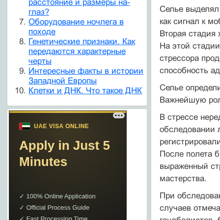
расстояние и размеры на-
Селье выделял 
глаз?
как сигнал к м
Оборудование ночлега в
походе
Вторая стадия
Генетические признаки. Как
На этой стадии
передаются характерные
стрессора прод
черты
способность ад
Интересные факты в истории
Западной Европы
Селье определи
Клетки и ДНК. Что такое ДНК
Важнейшую рол
В стрессе нере
обследовании л
регистрировали
После полета б
выраженный стр
мастерства.
При обследован
случаев отмеча