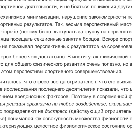
ортивной деятельности, и не бояться понижения други
еханизмов минимизации, нарушение закономерности пе
ортивных результатов. Так, весьма перспективный маст
 борьбе (некому было выступать за группу на первенст
яца посещать секционные занятия борцов. Вскоре спорт
 не показывал перспективных результатов на соревнова
еров более чем достаточно. В институтах физической 
то для общего физического развития очень полезно, н
 этом перспективы спортивного совершенствования.
читалось, что стресс всегда отрицателен, что его выз
 исследования последнего десятилетия показали, что 
янием вредоносных факторов. Поэтому в современной ф
ая реакция организма на любое воздействие, оказывае
сс подразделяют на
дистресс
(действующий отрицатель
лье) понимался как совокупность множества физиологи
актеризующих целостное физиологическое состояние ор