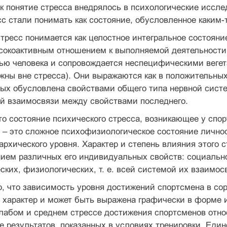
ак понятие стресса внедрялось в психологические иссл
сс стали понимать как состояние, обусловленное каким
тресс понимается как целостное интегральное состояни
сокоактивным отношением к выполняемой деятельности.
тью человека и сопровождается неспецифическими вег
жны вне стресса). Они выражаются как в положительных,
ых обусловлена свойствами общего типа нервной систе
й взаимосвязи между свойствами последнего.
то состояние психического стресса, возникающее у спо
 – это сложное психофизиологическое состояние личн
архического уровня. Характер и степень влияния этого
ием различных его индивидуальных свойств: социально
ких, физиологических, т. е. всей системой их взаимос
 что зависимость уровня достижений спортсмена в сор
характер и может быть выражена графически в форме и
лабом и среднем стрессе достижения спортсменов относ
е результатов, показанных в условиях тренировки. Ед