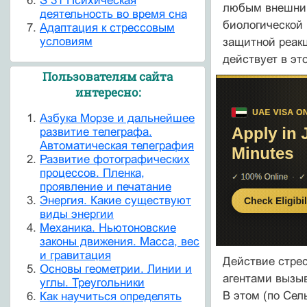
S 31 Психическая
любым внешним
деятельность во время сна
биологической и
Адаптация к стрессовым
условиям
защитной реакц
действует в эт
Пользователям сайта
интересно:
Азбука Морзе и дальнейшее
развитие телеграфа.
Автоматическая телеграфия
Развитие фотографических
процессов. Пленка,
проявление и печатание
Энергия. Какие существуют
виды энергии
Механика. Ньютоновские
законы движения. Масса, вес
и гравитация
Действие стрес
Основы геометрии. Линии и
агентами вызыв
углы. Треугольники
В этом (по Сел
Как научиться определять