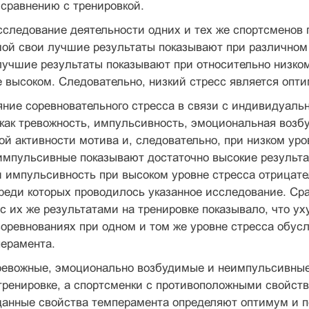
 сравнению с тренировкой.
следование деятельности одних и тех же спортсменов 
ой свои лучшие результаты показывают при различном 
учшие результаты показывают при относительно низком 
 высоком. Следовательно, низкий стресс является опти
яние соревновательного стресса в связи с индивидуал
как тревожность, импульсивность, эмоциональная возбу
ой активности мотива и, следовательно, при низком ур
импульсивные показывают достаточно высокие результа
и импульсивность при высоком уровне стресса отрицат
реди которых проводилось указанное исследование. Сра
с их же результатами на тренировке показывало, что 
соревнованиях при одном и том же уровне стресса об
перамента.
ревожные, эмоционально возбудимые и неимпульсивные
тренировке, а спортсменки с противоположными свойст
данные свойства темперамента определяют оптимум и п