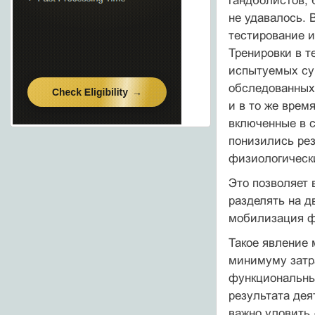
гандболистов, 
не удавалось. 
тестирование и
Тренировки в т
испытуемых су
обследованных 
и в то же врем
включенные в с
понизились рез
физиологически
Это позволяет 
разделять на д
мобилизация фу
Такое явление
минимуму затра
функциональны
результата дея
важно уловить 