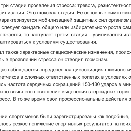
три стадии проявления стресса: тревога, резистентнос
обилизации. Это шоковая стадия. Ее основные симптом
 характеризуется мобилизацией защитных сил организм
 следует ожидать общего или избирательного роста са
олжается, то наступает третья стадия – усиливается ис
аптироваться к условиям существования.
л также характерные специфические изменения, происх
ь в проявлении стресса он отводил гормонам.
дко наблюдается определенная диссоциация физиологиче
етчиков в сложных ответственных полетах в условиях о
сь частота сердечных сокращений 150-180 ударов в мину
ыло выявлено повышение выделения стероидных гормоно
есс. В то же время свои профессиональные действия э
ии спортсменов были зарегистрированы как подобные, 
лось резкое понижение спортивных результатов на пси