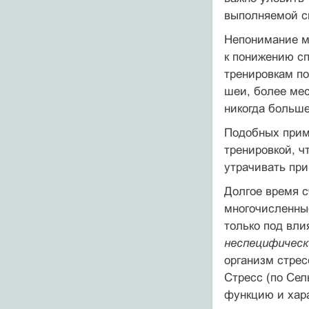
выполняемой сп
Непонимание м
к понижению сп
тренировкам по
шеи, более мес
никогда больше
Подобных прим
тренировкой, ч
утрачивать при
Долгое время с
многочисленные
только под вли
неспецифическ
организм стре
Стресс (по Се
функцию и хар