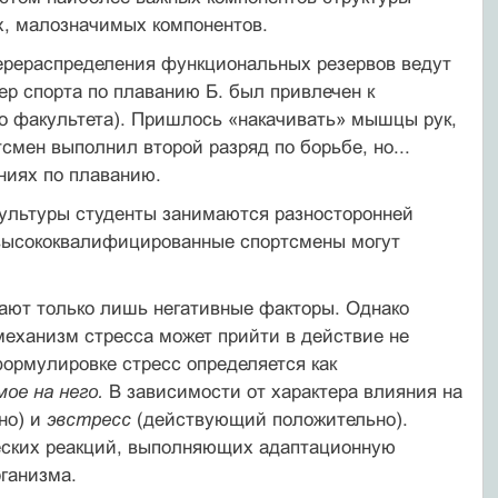
х, малозначимых компонентов.
рераспределения функциональных резервов ведут
ер спорта по плаванию Б. был привлечен к
во факультета). Пришлось «накачивать» мышцы рук,
смен выполнил второй разряд по борьбе, но...
ниях по плаванию.
культуры студенты занимаются разносторонней
о высококвалифицированные спортсмены могут
ывают только лишь негативные факторы. Однако
механизм стресса может прийти в действие не
ормулировке стресс определяется как
мое на него.
В зависимости от характера влияния на
но) и
эвстресс
(действующий положительно).
ческих реакций, выполняющих адаптационную
ганизма.