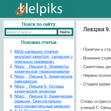
Поиск по сайту:
Лекция 9.
Похожие статьи:
- Понятие о стр
MAS-селекция (marker
assistant selection, селекция с
- Влияние стре
помощью маркеров).
Nbsp; Лекция 4. Элементы
- Симптомы дис
химической термодинамики
- Нервно-психи
Nbsp; Лекция 5. Химическое
равновесие
- Стадии разви
Nbsp; Лекция 6. Основы
химической кинетики
Nbsp; Лекция 9. Химические
реакции. Окислительно-
Слово «стресс»
восстановительные реакции
ученый Г. Сель