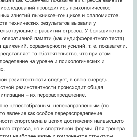
еакций как косвенных показателей стресса выявить
з исследований проводились психологическое
очных занятий лыжников–гонщиков и слаломистов.
ста технических результатов вызвали у
ельствующие о развитии стресса. У большинства
 оперативной памяти (как индифферентного теста)
 движений, соразмерности усилий, т. е. показатели,
едставляет то обстоятельство, что при этом
пределение на уровне и психологических и
о.
ой резистентности следует, в свою очередь,
естной резинстентности происходит общая
билизации – их перераспределение.
олне целесообразным, целенаправленным (по
то явление как особое перераспределение
ности спортсмена в целях достижения наивысшего
ного стресса, но и спортивной формы. Для тренера
остом наиболее важных компонентов структуры