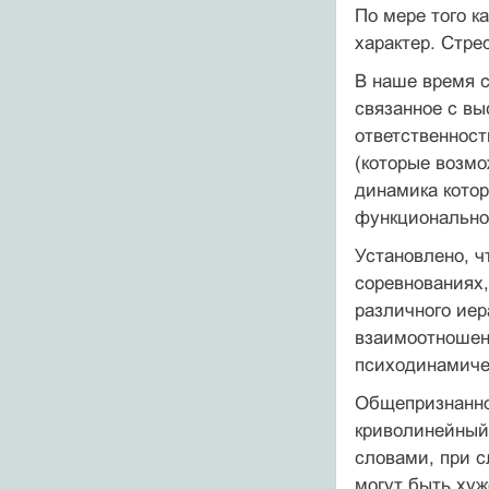
По мере того к
характер. Стре
В наше время с
связанное с вы
ответственнос
(которые возмо
динамика котор
функционально
Установлено, ч
соревнованиях,
различного иер
взаимоотношен
психодинамичес
Общепризнанно,
криволинейный 
словами, при с
могут быть хуж