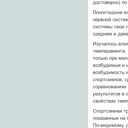
достоверно) по
Лонгитюдное ис
нервной систем
системы свои л
среднем и даже
Изучалось вли
темперамента, 
только при мал
возбудимые и 
возбудимость 
спортсменов, с
соревнованиях 
результатов в 
свойствах тем
Спортсменки т
показанные на 
По-видимому, 