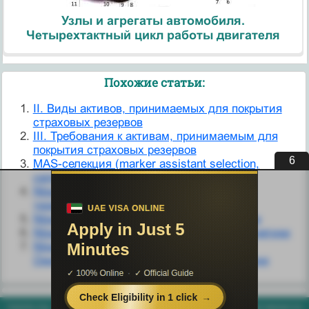
Узлы и агрегаты автомобиля.
Четырехтактный цикл работы двигателя
Похожие статьи:
II. Виды активов, принимаемых для покрытия
страховых резервов
III. Требования к активам, принимаемым для
покрытия страховых резервов
5
MAS-селекция (marker assistant selection,
селекция с помощью маркеров).
Nbsp; Лекция 4. Элементы химической
термодинамики
Nbsp; Лекция 5. Химическое равновесие
Nbsp; Лекция 6. Основы химической кинетики
Nbsp; Лекция 9. Химические реакции.
Окислительно-восстановительные реакции
helpiks.org - Хелпикс.Орг - 2014-2026 год. Материал сайта представляется