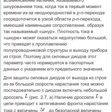
возникновение явления, называемого
шнурованием тока, когда ток в первый момент
времени из-за неоднородностей в
p-n
-переходе
сосредоточится в узкой области
p-n
-перехода,
имеющей наименьшее сопротивление, образуя
так называемый «шнур». Плотность тока в
«шнуре» может оказаться недопустимо большой,
что приведет к проплавлению
полупроводниковой структуры и выходу прибора
из строя. Поэтому для силовых диодов этот
параметр часто нормируется в паспортных
данных с указанием его предельного значения.
Для защиты силовых диодов от выхода из строя
из-за большой скорости нарастания тока можно
последовательно с диодом включить небольшой
дроссель
(рис. 2.7. а) Наличие дросселя
в
цепи приводит к затягиванию фронта нарастания
тока с величины
, до безопасной величины