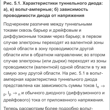
Рис. 5.1. Характеристики туннельного диода:
а), в) вольт-амперные; б) зависимость
проводимости диода от напряжения
Подчеркнем различие между туннельными
токами сквозь барьер и дрейфовым и
диффузионным токами через барьер; в первом
случае электроны переходят из валентной зоны
одной области в зону проводимости другой
области или в обратном направлении; во втором
случае электроны (или дырки) переходят из зоны
проводимости (валентной) одной области в ту же
самую зону другой области. На рис. 5.1 в вольт-
амперная характеристика туннельного диода
представлена как зависимость суммы токов I
n
, I
и обычного диодного (диффузионного и
р
p
n
дрейфового) тока от приложенного напряжения.
Теперь рассмотрим более подробно вольт-