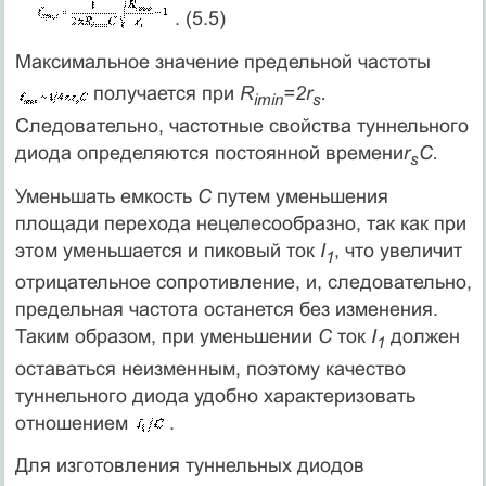
. (5.5)
Максимальное значение предельной частоты
получается при
R
=2r
.
imin
s
Следовательно, частотные свойства туннельного
диода определяются постоянной времени
r
С.
s
Уменьшать емкость
С
путем уменьшения
площади перехода нецелесообразно, так как при
этом уменьшается и пиковый ток
I
, что увеличит
1
отрицательное сопротивление, и, следовательно,
предельная частота останется без изменения.
Таким образом, при уменьшении
С
ток
I
должен
1
оставаться неизменным, поэтому качество
туннельного диода удобно характеризовать
отношением
.
Для изготовления туннельных диодов