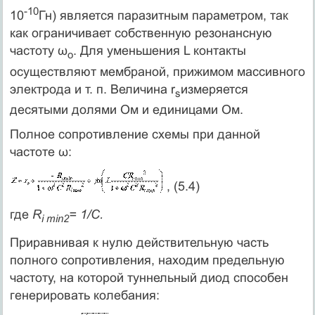
-10
10
Гн) является паразитным параметром, так
как ограничивает собственную резонансную
частоту ω
. Для уменьшения L контакты
о
осуществляют мембраной, прижимом массивного
электрода и т. п. Величина r
измеряется
s
десятыми долями Ом и единицами Ом.
Полное сопротивление схемы при данной
частоте ω:
, (5.4)
где
R
= 1/С.
i min
2
Приравнивая к нулю действительную часть
полного сопротивления, находим предельную
частоту, на которой туннельный диод способен
генерировать колебания: