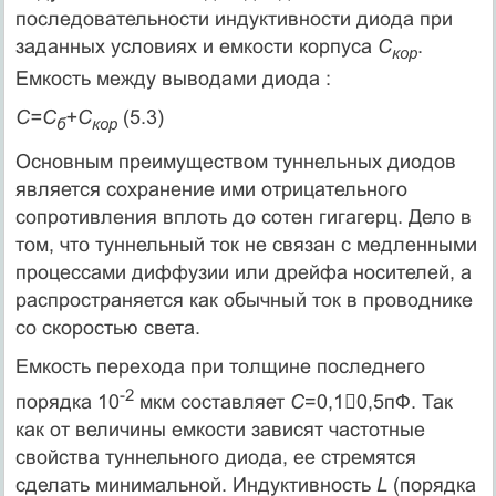
последовательности индуктивности диода при
заданных условиях и емкости корпуса
С
.
кор
Емкость между выводами диода :
С=С
+С
(5.3)
б
кор
Основным преимуществом туннельных диодов
является сохранение ими отрицательного
сопротивления вплоть до сотен гигагерц. Дело в
том, что туннельный ток не связан с медленными
процессами диффузии или дрейфа носителей, а
распространяется как обычный ток в проводнике
со скоростью света.
Емкость перехода при толщине последнего
-2
порядка 10
мкм составляет
С
=0,10,5пФ. Так
как от величины емкости зависят частотные
свойства туннельного диода, ее стремятся
сделать минимальной. Индуктивность
L
(порядка