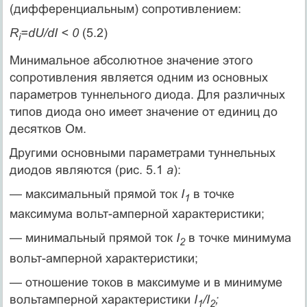
(дифференциальным) сопротивлением:
R
=dU/dI < 0
(5.2)
i
Минимальное абсолютное значение этого
сопротивления является одним из основных
параметров туннельного диода. Для различных
типов диода оно имеет значение от единиц до
десятков Ом.
Другими основными параметрами туннельных
диодов являются (рис. 5.1
а
):
— максимальный прямой ток
I
в точке
1
максимума вольт-амперной характеристики;
— минимальный прямой ток
I
в точке минимума
2
вольт-амперной характеристики;
— отношение токов в максимуме и в минимуме
вольтамперной характеристики
I
/I
;
1
2