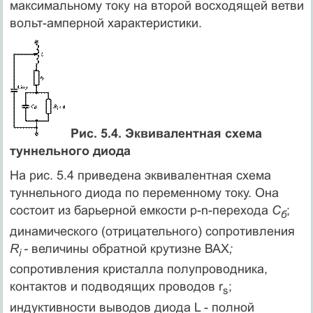
максимальному току на второй восходящей ветви
вольт-амперной характеристики.
Рис. 5.4. Эквивалентная схема
туннельного диода
На рис. 5.4 приведена эквивалентная схема
туннельного диода по переменному току. Она
состоит из барьерной емкости p-n-перехода
С
;
б
динамического (отрицательного) сопротивления
R
-
величины обратной крутизне ВАХ
;
i
сопротивления кристалла полупроводника,
контактов и подводящих проводов r
;
s
индуктивности выводов диода L - полной