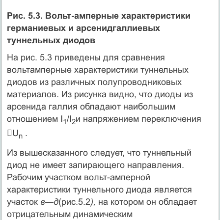
Рис. 5.3. Вольт-амперные характеристики
германиевых и арсенидгаллиевых
туннельных диодов
На рис. 5.3 приведены для сравнения
вольтамперные характеристики туннельных
диодов из различных полупроводниковых
материалов. Из рисунка видно, что диоды из
арсенида галлия обладают наибольшим
отношением I
/I
и напряжением переключения
1
2

U
.
n
Из вышесказанного следует, что туннельный
диод не имеет запирающего направления.
Рабочим участком вольт-амперной
характеристики туннельного диода является
участок
в—д
(рис.5.2
),
на котором он обладает
отрицательным динамическим