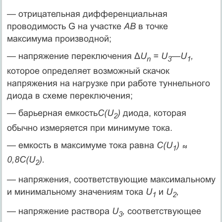
— отрицательная дифференциальная
проводимость G на участке
АВ
в точке
максимума производной;
— напряжение переключения Δ
U
= U
—U
,
n
3
1
которое определяет возможный скачок
напряжения на нагрузке при работе туннельного
диода в схеме переключения;
— барьерная емкость
C(U
)
диода, которая
2
обычно измеряется при минимуме тока.
— емкость в максимуме тока равна
C(U
)
1
0,8C(U
).
2
— напряжения, соответствующие максимальному
и минимальному значениям тока
U
и
U
,
1
2
— напряжение раствора
U
,
соответствующее
3