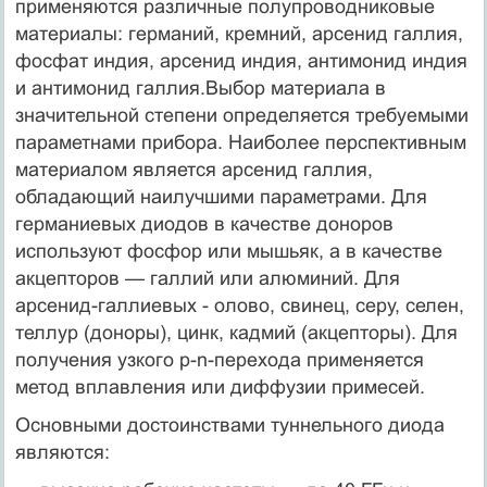
применяются различные полупроводниковые
материалы: германий, кремний, арсенид галлия,
фосфат индия, арсенид индия, антимонид индия
и антимонид галлия.Выбор материала в
значительной степени определяется требуемыми
параметнами прибора. Наиболее перспективным
материалом является арсенид галлия,
обладающий наилучшими параметрами. Для
германиевых диодов в качестве доноров
используют фосфор или мышьяк, а в качестве
акцепторов — галлий или алюминий. Для
арсенид-галлиевых - олово, свинец, серу, селен,
теллур (доноры), цинк, кадмий (акцепторы). Для
получения узкого p-n-перехода применяется
метод вплавления или диффузии примесей.
Основными достоинствами туннельного диода
являются: