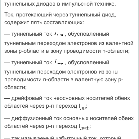
туннельных диодов в импульсной технике.
Ток, протекающий через туннельный диод,
содержит пять составляющих:
— туннельный ток
, обусловленный
туннельным переходом электронов из валентной
зоны p-области в зону проводимости n-области;
— туннельный ток
, обусловленный
туннельным переходом электронов из зоны
проводимости n-области в валентную зону р-
области;
— дрейфовый ток неосновных носителей обеих
областей через р-п переход I
;
др
— диффузионный ток основных носителей обеих
областей через р-n переход I
;
диф
— так называемый избыточный ток, который