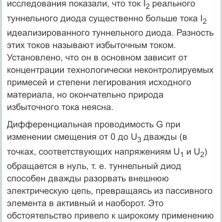
исследования показали, что ток I
реального
2
туннельного диода существенно больше тока I
2
идеализированного туннельного диода. Разность
этих токов называют избыточным током.
Установлено, что он в основном зависит от
концентрации технологически неконтролируемых
примесей и степени легирования исходного
материала, но окончательно природа
избыточного тока неясна.
Дифференциальная проводимость G при
изменении смещения от 0 до U
дважды (в
3
точках, соответствующих напряжениям U
и U
)
1
2
обращается в нуль, т. е. туннельный диод
способен дважды разорвать внешнюю
электрическую цепь, превращаясь из пассивного
элемента в активный и наоборот. Это
обстоятельство привело к широкому применению