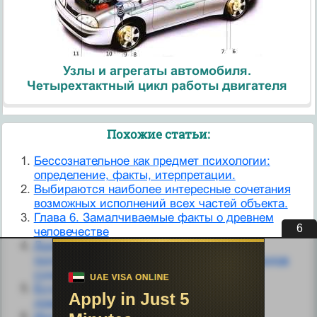
Узлы и агрегаты автомобиля.
Четырехтактный цикл работы двигателя
Похожие статьи:
Бессознательное как предмет психологии:
определение, факты, итерпретации.
Выбираются наиболее интересные сочетания
возможных исполнений всех частей объекта.
Глава 6. Замалчиваемые факты о древнем
5
человечестве
Дополнительные аргументы и факты,
подтверждающие необоснованность выводов
суда.
Есть ли еще какие-нибудь факты,
доказывающие вред вареной пищи?
Интересные наблюдения практиков