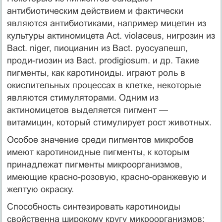
антибиотическим действием и фактически
являются антибиотиками, например мицетин из
культуры актиномицета Act. violaceus, нигрозин из
Bact. niger, пиоцианин из Bact. руосуапешп,
проди-гиозин из Bact. prodigiosum. и др. Такие
пигменты, как каротиноиды. играют роль в
окислительных процессах в клетке, некоторые
являются стимуляторами. Одним из
актиномицетов выделяется пигмент —
витамицин, который стимулирует рост животных.
Особое значение среди пигментов микробов
имеют каротиноидные пигменты, к которым
принадлежат пигменты микроорганизмов,
имеющие красно-розовую, красно-оранжевую и
желтую окраску.
Способность синтезировать каротиноиды
свойственна широкому кругу микроорганизмов: