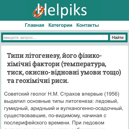
Главная
Категории
Контакты
Типи літогенезу, його фізико-
хімічні фактори (температура,
тиск, окисно-відновні умови тощо)
та геохімічні риси.
Советский геолог Н.М. Страхов впервые (1956)
выделил основные типы литогенеза: ледовый,
гумидный, аридныий и вулканогенно-осадочный,
существовавшие, по-видимому, начиная с
послерифейского времени. При ледовом