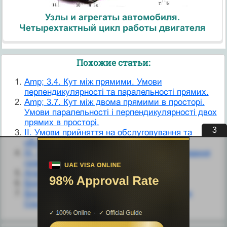
Узлы и агрегаты автомобиля.
Четырехтактный цикл работы двигателя
Похожие статьи:
Amp; 3.4. Кут між прямими. Умови
перпендикулярності та паралельності прямих.
Amp; 3.7. Кут між двома прямими в просторі.
Умови паралельності і перпендикулярності двох
прямих в просторі.
2
II. Умови прийняття на обслуговування та
обслуговування громадян
III. Умови прийняття і порядок обслуговування
громадян
Агротехнічні умови
Біогеохімічні методи пошуків
Біологічні чинники. Фізико-хімічні чинники
Соціально-економічні чинники