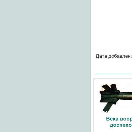
Дата добавлен
Века воо
доспехо