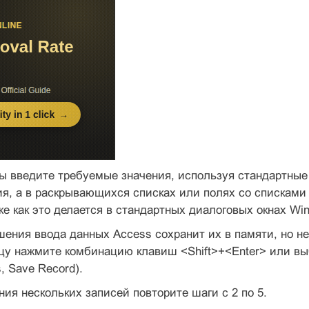
ы введите требуемые значения, используя стандартные
ия, а в раскрывающихся списках или полях со списка
же как это делается в стандартных диалоговых окнах Wi
шения ввода данных Access сохранит их в памяти, но н
ицу нажмите комбинацию клавиш <Shift>+<Enter> или в
, Save Record).
ния нескольких записей повторите шаги с 2 по 5.