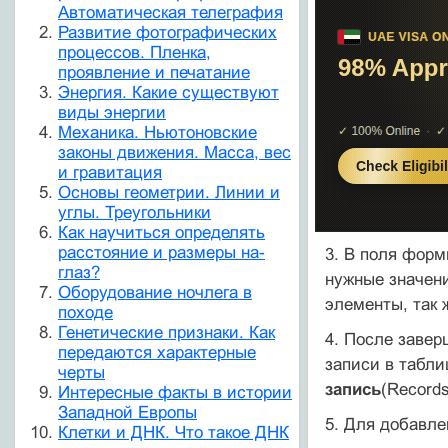
Автоматическая телеграфия
Развитие фотографических
процессов. Пленка,
проявление и печатание
Энергия. Какие существуют
виды энергии
Механика. Ньютоновские
законы движения. Масса, вес
и гравитация
Основы геометрии. Линии и
углы. Треугольники
Как научиться определять
расстояние и размеры на-
3. В поля форм
глаз?
нужные значен
Оборудование ночлега в
элементы, так 
походе
Генетические признаки. Как
4. После завер
передаются характерные
записи в табл
черты
запись
(Records
Интересные факты в истории
Западной Европы
5. Для добавле
Клетки и ДНК. Что такое ДНК