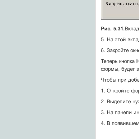
Рис. 5.31.
Вкла
5. На этой вкл
6. Закройте ок
Теперь кнопка
формы, будет 
Чтобы при доба
1. Откройте фо
2. Выделите ну
3. На панели 
4. В появившем