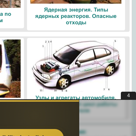
Ядерная энергия. Типы
а по
ядерных реакторов. Опасные
м
отходы
3
Узлы и агрегаты автомобиля.
ые
Четырехтактный цикл работы
ологии
двигателя
Поделитесь с друзьями: