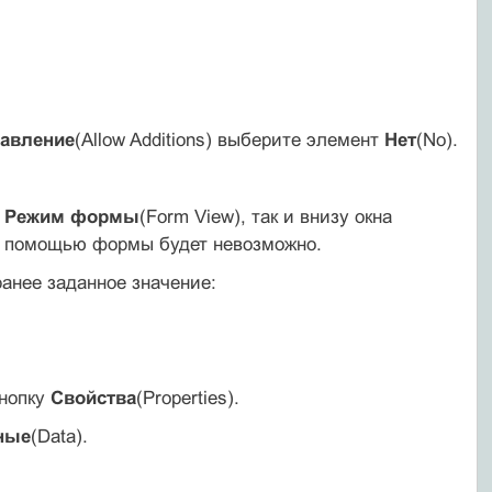
авление
(Allow Additions) выберите элемент
Нет
(No).
в
Режим формы
(Form View), так и внизу окна
 с помощью формы будет невозможно.
анее заданное значение:
кнопку
Свойства
(Properties).
ные
(Data).