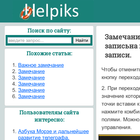
Поиск по сайту:
Замечание
записьна
Похожие статьи:
записи.
Важное замечание
Чтобы отменить
Замечание
кнопку переход
Замечание
Замечание
2. При переход
Замечание
значение котор
Замечание
точки вставки
нажмите комби
Пользователям сайта
интересно:
полями. Можно,
управления.
Азбука Морзе и дальнейшее
развитие телеграфа.