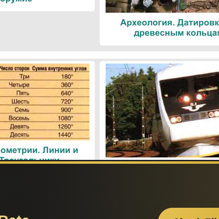
Археология. Датировк
древесным кольца
ометрии. Линии и
 Треугольники
Поезда. Современн
железнодорожные техн
Поиск по сайту: