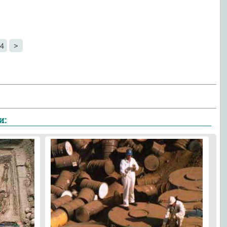
4
>
и: