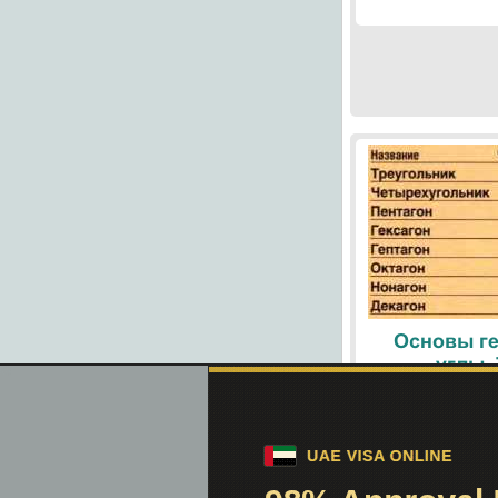
Основы ге
углы.