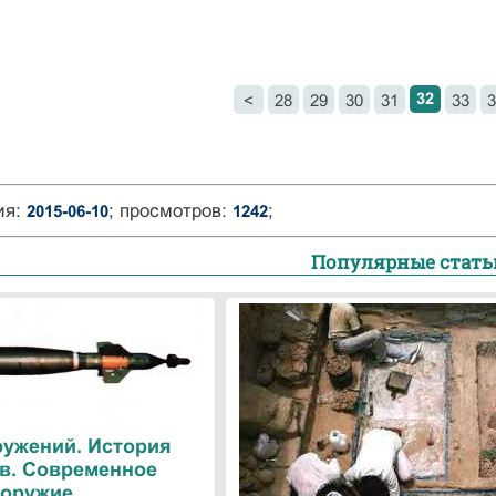
32
<
28
29
30
31
33
3
ия:
; просмотров:
;
2015-06-10
1242
Популярные стать
ружений. История
в. Современное
оружие