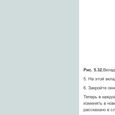
Рис. 5.32.
Вкла
5. На этой вкл
6. Закройте ок
Теперь в каждо
изменять в нов
рассказано в 