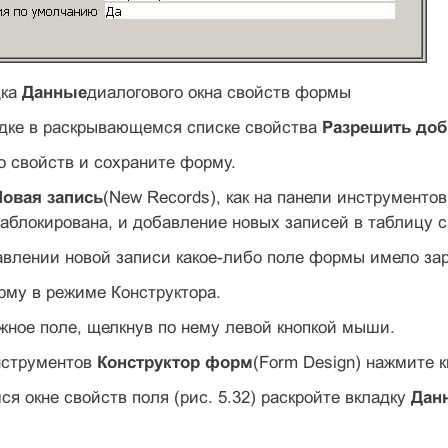
дка
Данные
диалогового окна свойств формы
адке в раскрывающемся списке свойства
Разрешить доб
но свойств и сохраните форму.
Новая запись
(New Records), как на панели инструменто
заблокирована, и добавление новых записей в таблицу
влении новой записи какое-либо поле формы имело зар
рму в режиме Конструктора.
жное поле, щелкнув по нему левой кнопкой мыши.
инструментов
Конструктор форм
(Form Design) нажмите 
ся окне свойств поля (рис. 5.32) раскройте вкладку
Дан