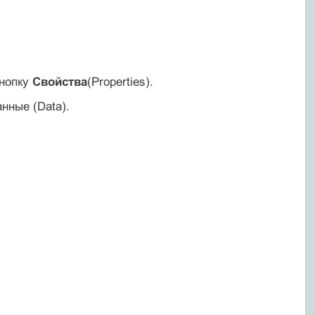
кнопку
Свойства
(Properties).
нные (Data).