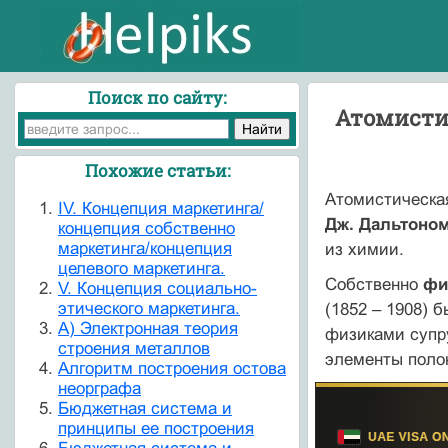
Поиск по сайту:
Атомисти
Похожие статьи:
Атомистическая
IV. Концепция маркетинга/
Дж. Дальтоном
концепция собственно
маркетинга/концепция
из химии.
целевого маркетинга.
Собственно
фи
V. Концепция социально-
этического маркетинга.
(1852 – 1908) 
А) Электронная теория
физиками суп
строения металлов
элементы поло
Алгоритм построения остова
неорграфа
Бюджетная система и
принципы ее построения