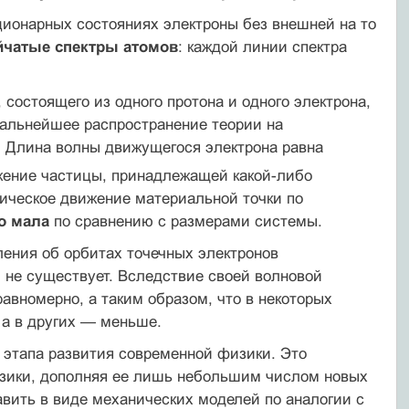
ционарных состояниях электроны без внешней на то
йчатые спектры атомов
: каждой линии спектра
 состоящего из одного протона и одного электрона,
альнейшее распространение теории на
 Длина волны движущегося электрона равна
вижение частицы, принадлежащей какой-либо
ническое движение материальной точки по
о мала
по сравнению с размерами системы.
ления об орбитах точечных электронов
 не существует. Вследствие своей волновой
равномерно, а таким образом, что в некоторых
 а в других — меньше.
о этапа развития современной физики. Это
изики, дополняя ее лишь небольшим числом новых
авить в виде механических моделей по аналогии с