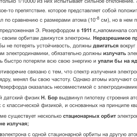
 только 1/10000 из них испытывает сильное отклонение.
кое-то препятствие. которое представляет собой положи
-8
л по сравнению с размерами атома (10
см), но в нем 
 предложенная Э. Резерфордом в
1911 г.,
напоминала сол
по своим орбитам движутся электроны.
Неразрешимое п
бы не потерять устойчивость, должны
двигаться
вокруг
нам электродинамики, обязательно должны
излучать
элек
нь быстро потеряли всю свою энергию и
упали бы на я
иворечие связано с тем, что спектр излучения электро
ядру, менял бы свою частоту. Однако атомы излучают с
езерфорда оказалась несовместимой с электродинамико
ий датский физик
Н. Бор
выдвинул гипотезу строения ат
с классической физикой, и основанных на принципе кв
оме существует несколько
стационарных орбит
электрон
не излучая;
е
электрона с одной стационарной орбиты на другую ат