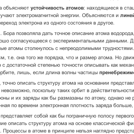
а объясняют
устойчивость атомов
: находящиеся в ста
лучают электромагнитной энергии. Объясняются и
лине
переход электрона из одного состояния в другое.
. Бора позволяла дать точное описание атома водорода,
рошо согласующееся с экспериментальными данными. Д
ные атомы столкнулось с непреодолимыми трудностями.
м, т.е. она того же порядка, что и размер атома. Но д
 с достаточной степенью точности описывать как меха
орбите, лишь, если длина волны частицы
пренебрежим
 точно описать структуру атома на основании представ
невозможно, поскольку таких орбит в действительности
оны и их заряды как бы размазаны по атому, однако не 
нная по времени электронная плотность заряда больше,
 представляет собой как бы пограничную полосу первог
ие описать структуру атома на основе классической ф
 Процессы в атоме в принципе нельзя наглядно предст