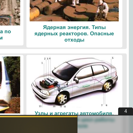
Ядерная энергия. Типы
а по
ядерных реакторов. Опасные
м
отходы
3
Узлы и агрегаты автомобиля.
ые
Четырехтактный цикл работы
ологии
двигателя