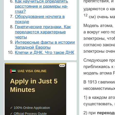
препятствия, и
Как научиться определять
расстояние и размеры на-
ударяются о ка
глаз?
12
Оборудование ночлега в
см) очень ма
походе
Модель атома,
Генетические признаки. Как
передаются характерные
а вокруг него 
черты
электроны, что
Интересные факты в истории
согласно зако
Западной Европы
электроны оче
Клетки и ДНК. Что такое ДНК
Следующее прот
приближаясь к 
модель атома Р
В 1913 г.велик
несовместимых 
1) в каждом ат
существовать,
2) при
переход