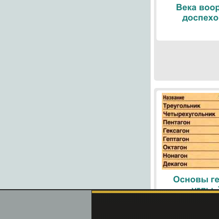
Века воо
доспехо
Основы ге
углы.