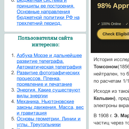
Бюджетная система и
принципы ее построения.
Основные направления
бюджетной политики РФ на
трехлетний период.
Пользователям сайта
интересно:
Азбука Морзе и дальнейшее
История иссле
развитие телеграфа.
Томсоном
(185
Автоматическая телеграфия
Развитие фотографических
нейтрален, то 
процессов. Пленка,
по расчетам 1/
проявление и печатание
Энергия. Какие существуют
Исходя из так
виды энергии
Кельвин)
, пре
Механика. Ньютоновские
электроны вкра
законы движения. Масса, вес
и гравитация
В 1908 г.
Э. Ма
Основы геометрии. Линии и
частиц через т
углы. Треугольники