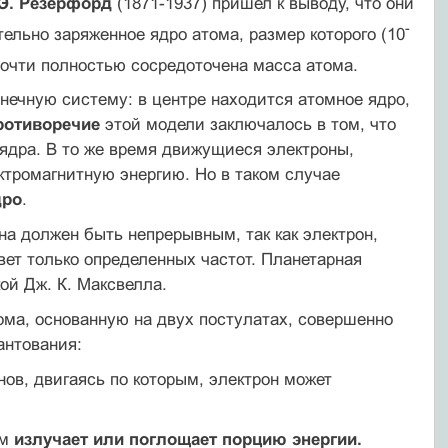
Э. Резерфорд
(1871-1937) пришел к выводу, что они
-
тельно заряженное ядро атома, размер которого (10
почти полностью сосредоточена масса атома.
нечную систему: в центре находится атомное ядро,
ротиворечие
этой модели заключалось в том, что
 ядра. В то же время движущиеся электроны,
тромагнитную энергию. Но в таком случае
дро
.
на должен быть непрерывным, так как электрон,
вет только определенных частот. Планетарная
й Дж. К. Максвелла.
ома, основанную на двух постулатах, совершенно
антования:
ов, двигаясь по которым, электрон может
ом
излучает или поглощает порцию энергии.