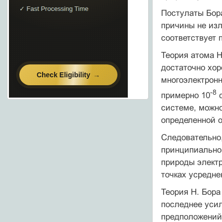
Постулаты Бор
причины не из
соответствует 
Теория атома Н
достаточно хо
многоэлектрон
-8
примерно 10
с
системе, можно
определенной 
Следовательно,
принципиально 
природы электр
точках усредне
Теория Н. Бора
последнее усил
предположений.