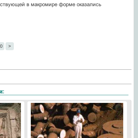
ествующей в макромире форме оказались
0
>
и: