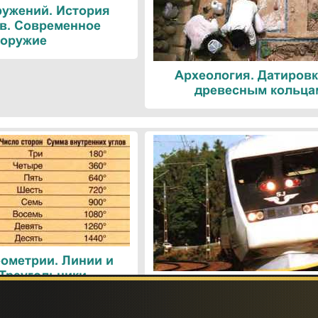
ружений. История
в. Современное
оружие
Археология. Датировк
древесным кольца
ометрии. Линии и
 Треугольники
Поезда. Современн
железнодорожные техн