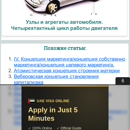
Узлы и агрегаты автомобиля.
Четырехтактный цикл работы двигателя
Похожие статьи:
IV. Концепция маркетинга/концепция собственно
маркетинга/концепция целевого маркетинга.
Атомистическая концепция строения материи
Веберовская концепция становления
6
капитализма
Вирусно-генетическая концепция
Внешняя микро- и макросреда маркетинга.
Основные факторы внешней макро- и
микросреды маркетинга
Внутренняя среда маркетинга. Оценка сильных и
слабых сторон деятельности предприятия.
Матрица SWOT.