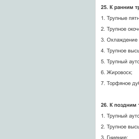
25. К ранним 
1. Трупные пятн
2. Трупное око
3. Охлаждение 
4. Трупное выс
5. Трупный аут
6. Жировоск;
7. Торфяное ду
26. К поздним
1. Трупный аут
2. Трупное выс
3. Гниение;