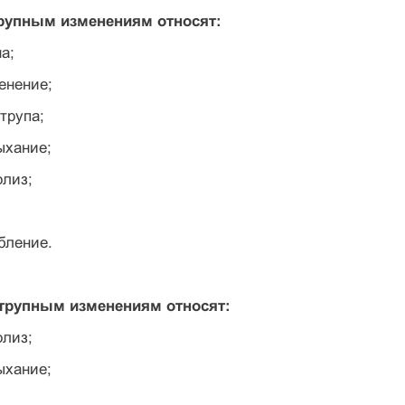
трупным изменениям относят:
а;
ченение;
трупа;
ыхание;
олиз;
бление.
 трупным изменениям относят:
олиз;
ыхание;