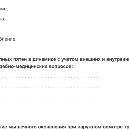
ние;
ю;
бление.
упных пятен в динамике с учетом внешних и внутренн
дебно-медицинских вопросов:
 . . . . . . . . . . . . . . . . . . . . . . . . . . . . . . . . . .
 . . . . . . . . . . . . . . . . . . . . . . . . . . . . . . . . . .
 . . . . . . . . . . . . . . . . . . . . . . . . . . . . . . . . . .
 . . . . . . . . . . . . . . . . . . . . . . . . . . . . . . . . . .
ние мышечного окоченения при наружном осмотре тру