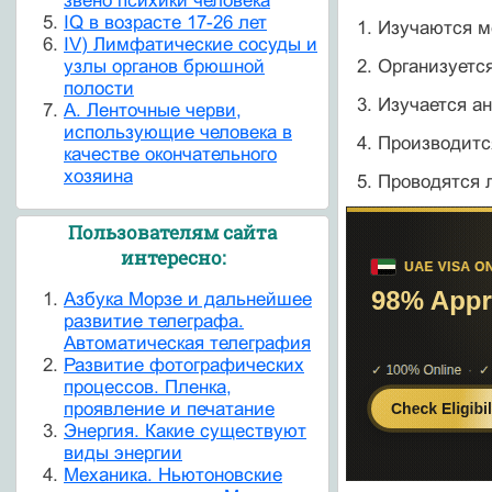
звено психики человека
IQ в возрасте 17-26 лет
1. Изучаются 
IV) Лимфатические сосуды и
узлы органов брюшной
2. Организуетс
полости
3. Изучается а
А. Ленточные черви,
использующие человека в
4. Производитс
качестве окончательного
хозяина
5. Проводятся 
Пользователям сайта
интересно:
Азбука Морзе и дальнейшее
развитие телеграфа.
Автоматическая телеграфия
Развитие фотографических
процессов. Пленка,
проявление и печатание
Энергия. Какие существуют
виды энергии
Механика. Ньютоновские