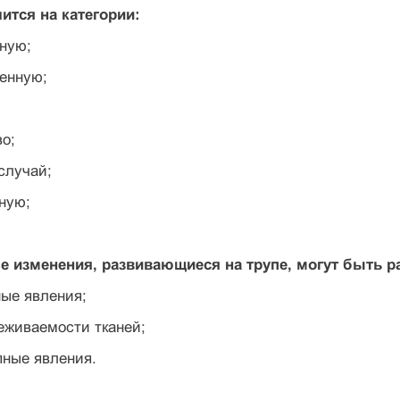
ится на категории:
ную;
венную;
о;
случай;
ную;
е изменения, развивающиеся на трупе, могут быть р
ные явления;
еживаемости тканей;
пные явления.