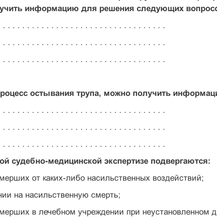
лучить информацию для решения следующих вопрос
 . . . . . . . . . . . . . . . . . . . . . . . . . . . . . . . . . .
 . . . . . . . . . . . . . . . . . . . . . . . . . . . . . . . . . .
 . . . . . . . . . . . . . . . . . . . . . . . . . . . . . . . . . .
процесс остывания трупа, можно получить информац
 . . . . . . . . . . . . . . . . . . . . . . . . . . . . . . . . . .
 . . . . . . . . . . . . . . . . . . . . . . . . . . . . . . . . . .
 . . . . . . . . . . . . . . . . . . . . . . . . . . . . . . . . . .
ой судебно-медицинской экспертизе подвергаются:
умерших от каких-либо насильственных воздействий;
нии на насильственную смерть;
умерших в лечебном учреждении при неустановленном д