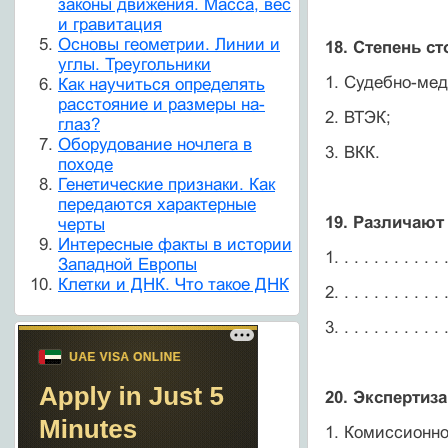
законы движения. Масса, вес
и гравитация
Основы геометрии. Линии и
18. Степень с
углы. Треугольники
1. Судебно-мед
Как научиться определять
расстояние и размеры на-
2. ВТЭК;
глаз?
Оборудование ночлега в
3. ВКК.
походе
Генетические признаки. Как
передаются характерные
19. Различают
черты
Интересные факты в истории
1. . . . . . . . . . . .
Западной Европы
Клетки и ДНК. Что такое ДНК
2. . . . . . . . . . . .
3. . . . . . . . . . . .
20. Экспертиз
1. Комиссионно