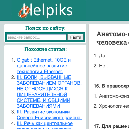
Поиск по сайту:
Анатомо-ф
человека 
Похожие статьи:
1. Да;
Gigabit Ethernet, 10GE и
дальнейшее развитие
2. Нет.
технологии Ethernet.
III. БОЛИ, ВЫЗВАННЫЕ
ЗАБОЛЕВАНИЕМ ОРГАНОВ,
16. В правоох
НЕ ОТНОСЯЩИХСЯ К
ПИЩЕВАРИТЕЛЬНОЙ
1. Анатомо-физ
СИСТЕМЕ, И ОБЩИМИ
ЗАБОЛЕВАНИЯМИ
2. Хронологиче
III. Развитие экономики
Северо-Енисейского района.
III. Речь как центральное
17. Для решен