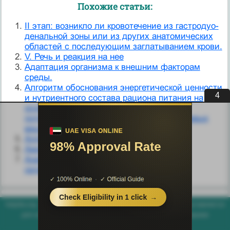
Похожие статьи:
II этап: возникло ли кровотечение из гастродуо-
денальной зоны или из других анатомических
областей с последующим за­глатыванием крови.
V. Речь и реакция на нее
Адаптация организма к внешним факторам
среды.
Алгоритм обоснования энергетической ценности
3
и нутриентного состава рациона питания на
основе определения физиологической
потребности организма в энергии и пищевых
веществах.
Аллергизация организма.
Аминокислотный фонд организма
Анатомо-морфологические особенности
организма
helpiks.org - Хелпикс.Орг - 2014-2026 год. Материал сайта представляется
для ознакомительного и учебного использования. |
Поддержка
Генерация страницы за: 0.006 сек.