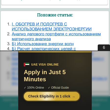
Похожие статьи:
I. ОБОГРЕВ И ПОДОГРЕВ С
ИСПОЛЬЗОВАНИЕМ ЭЛЕКТРОЭНЕРГИИ
Анализ делового портфеля с использованием
матричного анализа
Б) Использование энергии волн
5
Б) Расчет электрических цепей с
использованием законов Ома и Кирхгофа
Бактериофаги. Морфология, взаимодействие с
клеткой, культивирование, практическое
использование.
В) Использование энергии течений
Ввод значений настраиваемого кода структуры и
его использование
helpiks.org - Хелпикс.Орг - 2014-2026 год. Материал сайта представляется
для ознакомительного и учебного использования. |
Поддержка
Генерация страницы за: 0.005 сек.