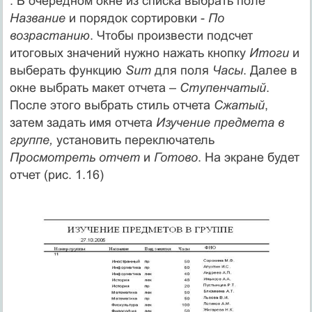
. В очередном окне из списка выбрать поле
Название
и порядок сортировки -
По
возрастанию
. Чтобы произвести подсчет
итоговых значений нужно нажать кнопку
Итоги
и
выберать функцию
Sum
для поля
Часы
. Далее в
окне выбрать макет отчета –
Ступенчатый
.
После этого выбрать стиль отчета
Сжатый
,
затем задать имя отчета
Изучение предмета в
группе,
установить переключатель
Просмотреть отчет
и
Готово
. На экране будет
отчет (рис. 1.16)