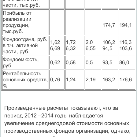
части, тыс.руб.
Прибыль от
реализации
продукции,
174,7
194,1
тыс.руб.
Фондоотдача, руб.
1,62
1,72
2,0
106,2
116,3
в т.ч. активной
6,69
6,32
6,55
94,5
103,6
части, руб.
Фондоемкость,
0,62
0,58
0,5
93,5
86,0
руб.
Рентабельность
основных средств,
0,76
1,24
2,19
163,2
176,6
%
Произведенные расчеты показывают, что за
период 2012 –2014 годы наблюдается
увеличение среднегодовой стоимости основных
производственных фондов организации, однако,