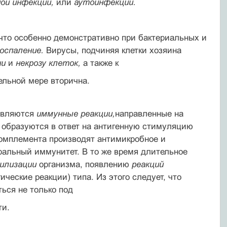
ной инфекции,
или
аутоинфекции.
что особенно демонстративно при бактериальных и
оспаление.
Вирусы, подчиняя клетки хозяина
ии
и
некрозу клеток,
а также к
ельной мере вторична.
оявляются
иммунные реакции,
направленные на
образуются в ответ на антигенную стимуляцию
комплемента производят антимикробное и
альный иммунитет. В то же время длительное
билизации
организма, появлению
реакций
ические реакции) типа. Из этого следует, что
ься не только под
ти.