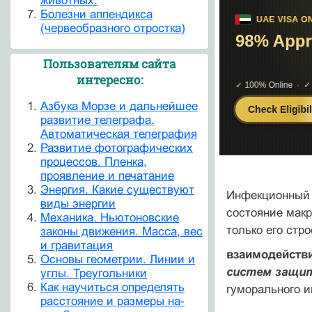
животных.
Болезни аппендикса
(червеобразного отростка)
Пользователям сайта
интересно:
Азбука Морзе и дальнейшее
развитие телеграфа.
Автоматическая телеграфия
Развитие фотографических
процессов. Пленка,
проявление и печатание
Энергия. Какие существуют
Инфекционный п
виды энергии
состояние макр
Механика. Ньютоновские
только его стр
законы движения. Масса, вес
и гравитация
взаимодейств
Основы геометрии. Линии и
систем защ
углы. Треугольники
Как научиться определять
гуморального и
расстояние и размеры на-