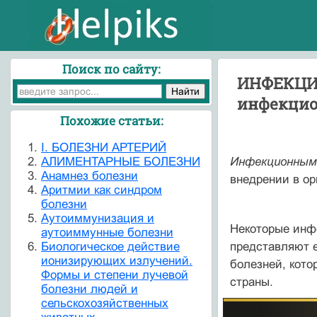
Поиск по сайту:
ИНФЕКЦИО
инфекцио
Похожие статьи:
I. БОЛЕЗНИ АРТЕРИЙ
АЛИМЕНТАРНЫЕ БОЛЕЗНИ
Инфекционны
Анамнез болезни
внедрении в ор
Аритмии как синдром
болезни
Аутоиммунизация и
Некоторые инф
аутоиммунные болезни
Биологическое действие
представляют е
ионизирующих излучений.
болезней, кото
Формы и степени лучевой
страны.
болезни людей и
сельскохозяйственных