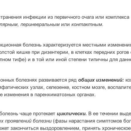
странения инфекции из первичного очага или комплекс
улярным, периневральным
или
контактным.
кционная болезнь характеризуется местными изменения
толстой кишке при дизентерии, в клетках передних рогов
пном тифе) и в той или иной степени типичны для данн
ионных болезнях развивается ряд
общих изменений:
ко
фатических узлах, селезенке, костном мозге, воспалит
е изменения в паренхиматозных органах.
болезнь чаще протекает
циклически.
В ее течении выд
ых проявлений болезни
(фазы нарастания симптомов боле
жет закончиться выздоровлением, принять хроническое