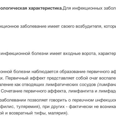
логическая характеристика.
Для инфекционных заболе
кционное заболевание имеет своего возбудителя, которы
 инфекционной болезни имеет входные ворота, характе
онной болезни наблюдается образование первичного афф
ах. Первичный аффект представляет собой очаг воспал
паление как отводящих лимфатических сосудов
(лимфан
.
Сочетание первичного аффекта, лимфангита и лимфад
заболевании позволяет говорить о
первичном инфекцио
ифилис, туляремия), при других - фактически не возник
ой и возвратный тифы, малярия).