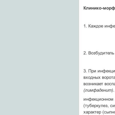
Клинико-морфо
1. Каждое инфе
2. Возбудитель
3. При инфекци
входных ворот
возникает вос
(лимфаденит)
инфекционном 
(туберкулез, с
характер (сыпн