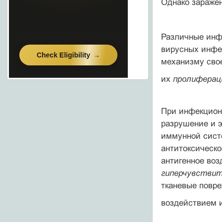
Однако заражен
Различные инф
вирусных инфек
механизму свое
их
пролифера
При инфекцион
разрушение и 
иммунной сист
антитоксическ
антигенное воз
гиперчувстви
тканевые повре
воздействием и