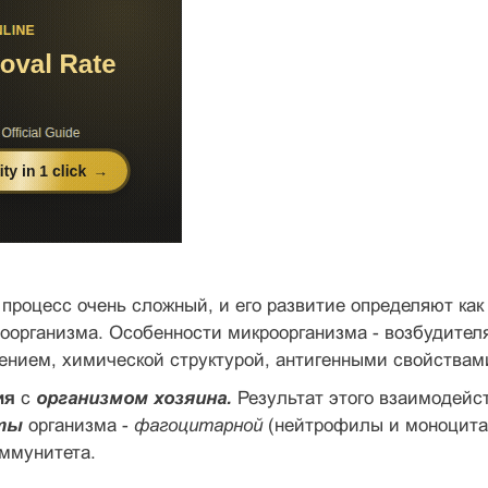
роцесс очень сложный, и его развитие определяют как 
оорганизма. Особенности микроорганизма - возбудител
оением, химической структурой, антигенными свойствам
ия
с
организмом хозяина.
Результат этого взаимодейс
иты
организма -
фагоцитарной
(нейтрофилы и моноцита
ммунитета.