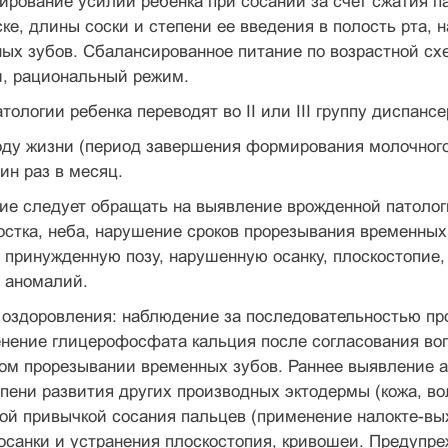
лирование усилий ребенка при сосании за счет сжатия 
ске, длины соски и степени ее введения в полость рта,
ных зубов. Сбалансированное питание по возрастной схе
и, рациональный режим.
тологии ребенка переводят во II или III группу диспанс
году жизни (период завершения форми­рования молочног
ин раз в месяц.
е следует обращать на выявление врожден­ной патолог
остка, неба, нарушение сроков прорезывания временных
 принужденную позу, нарушенную осанку, плоскостопие,
 аномалий.
оздоровления: наблюдение за последователь­ностью пр
нение глицерофосфата кальция после согласо­вания во
ном прорезывании временных зубов. Раннее выявление 
епени развития других производных эктодермы (кожа, вол
ой привычкой сосания пальцев (применение налокте-вых
санки и устранения плоскостопия, кривошеи. Предупре