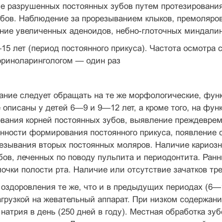
ле разрушенных постоянных зубов путем про­тезировани
бов. Наблюдение за прорезыванием клыков, премоляров
ние увеличенных аденоидов, небно-глоточных миндалин
15 лет (период постоянного прику­са). Частота осмотра 
ториноларингологом — один раз
ние следует обращать на те же морфологи­ческие, функ
 описаны у детей 6—9 и 9—12 лет, а кроме того, на фун
вания корней постоянных зубов, выявление преждеврем
нности формирования постоянного прикуса, появление 
езывания вторых постоянных моляров. Наличие кариозно
бов, леченных по поводу пульпита и периодонтита. Ран
очки полости рта. Наличие или отсутствие зачатков тр
оздоровления те же, что и в предыдущих периодах (6—1
грузкой на жевательный аппарат. При низком содержании
 натрия в день (250 дней в году). Местная об­работка з