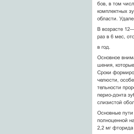
бов, в том чис
комплектных зу
области. Удале
В возрасте 12—
раз в 6 мес, о
в год.
Основное внима
шения, которые
Сроки формиро
челюсти, особе
тельности прор
перио-донта зу
слизистой обол
Основные пути 
полноценной на
2,2 мг фторида