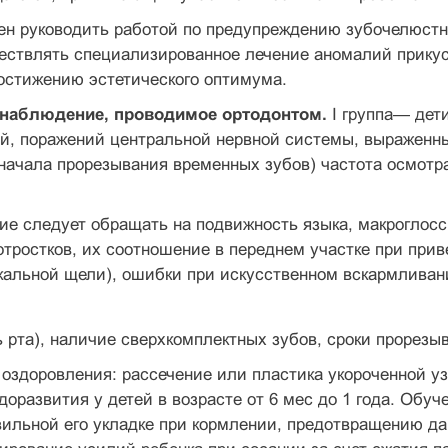
ен руководить работой по предупреждению зубочелюстн
ществлять специализированное лечение аномалий прику
достижению эстетического оптимума.
 наблюдение, проводимое ортодонтом.
I груп­па— дет
й, поражений центральной нервной системы, выраженны
начала прорезывания временных зубов) ча­стота осмотр
е следует обращать на подвижность языка, макроглосс
тростков, их соотношение в переднем участке при прив
кальной щели), ошибки при искусственном вскармливан
ь рта), наличие сверхкомплектных зубов, сроки прорезы
оздоровления: рассечение или пластика укороченной уз
едоразвития у детей в возрасте от 6 мес до 1 года. О
вильной его укладке при кормлении, предотвращению 