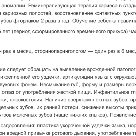
ано­малий. Реминерализующая терапия кариеса в стади
кариозных поло­стей, восстановление контактных пункт
зубов фторлаком 2 раза в год. Обучение ребенка правил
 лет (период сформированного времен-яого прикуса) ча
 раз в месяц, оториноларингологом — один раз в 6 мес
е следует обращать на выявление врожден­ной патолог
икрепленной его уздечки, артикуляции языка с окружающ
вуковых фонем. Несмыкание губ, форму и раз­меры вер
 отказ от употребления жесткой пищи. Инфантильное г
нки, плоскостопия. Наличие сверхкомплектных зубов, в
дельных зубов, их ранней потери, снижения высоты прик
угров молочных зубов (чаще нижних клыков). Появле­ние
оздоровления: пластика укороченной уздеч­ки языка, но
ри вредной привычке ротового дыхания, употребление 