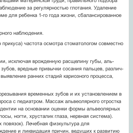
пальцами материнской груди, правильного подбора
 наблюдение за регулярностью глотания. Удаление
ме для ребенка 1-го года жизни, сбалансированное
ерного наблюдения.
о прикуса) частота осмотра стоматологом совместно
ии, исключая врожденную расщелину губы, аль­
 зубов, вредные привычки сосания пальцев, различ­
 выявление ранних стадий кариозного процесса,
орезывания временных зубов и их установлением в
проса с педиатром. Массаж альвеолярного отростка
адентии на основании оценки формы альвеолярных
осы, ногти, хрусталик глаза, нервная система).
 повязок). Лечебная физкультура для
ждение и ликвидация причин, ведущих к развитию