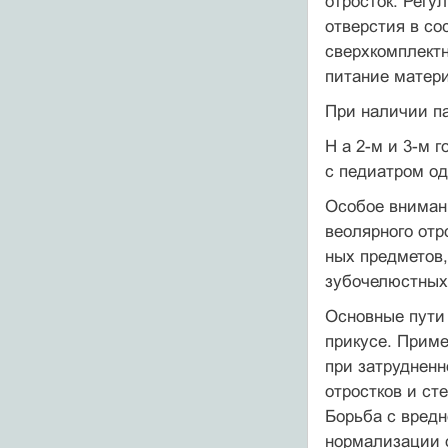
отросток. Регу
отверстия в со
сверхкомп­лект
питание ма­тер
При наличии па
Н а 2-м и 3-м 
с педиатром од
Особое внимани
веолярного отр
ных предметов,
зубочелюстных
Основные пути 
прикусе. Приме
при затруднен
отростков и ст
Борьба с вредн
нормализации о