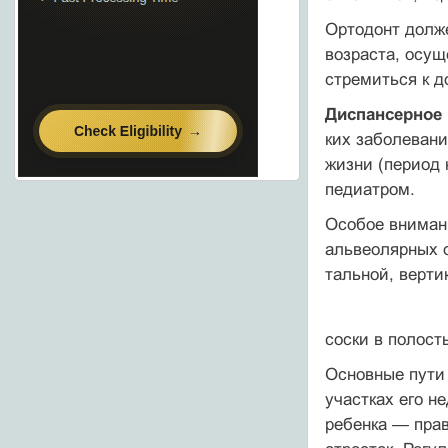
Ортодонт долж
возраста, осу
стре­миться к 
Диспансерное
ких заболевани
жизни (период 
педиатром.
Особое внимани
альвеолярных о
тальной, верти
соски в полост
Основные пути 
участках его н
ребен­ка — пра