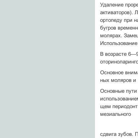
Удаление прор
активаторов). 
ортопеду при 
бугров временн
молярах. Заме
Использование 
В возрасте 6—9
оториноларинго
Основное внима
ных моляров и
Основные пути 
использованием
щем периодонт
мезиального
сдвига зубов. 