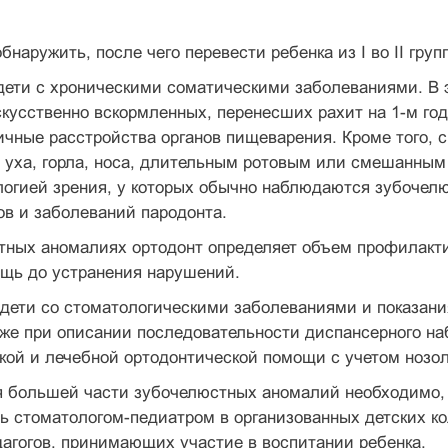
бнаружить, после чего перевести ребенка из I во II гру
 — дети с хроническими соматическими заболе­ваниями. 
скусственно вскормленных, перенесших рахит на 1-м г
чные расстройства органов пищеварения. Кроме того, 
уха, горла, носа, длительным ротовым или смешанным 
логией зрения, у которых обычно наблюдаются зубочел
в и за­болеваний пародонта.
тных аномалиях ортодонт определяет объем профилакти
ощь до устранения нарушений.
а — дети со стоматологическими заболеваниями и показа
иже при описании последовательности диспан­серного н
кой и лечебной ортодонтической помощи с учетом но­з
я большей части зубочелюстных аномалий необходимо,
 стоматологом-педиатром в организованных детских ко
дагогов, принимающих участие в воспитании ребенка.