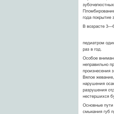
зубочелюстных 
Пломбирование 
года покрытие 
В возрасте 3—6
педиатром один
раз в год.
Особое внимани
неправильно пр
произнесения з
Вялое жевание,
наруше­ния оса
разру­шения от
нестер­шихся б
Основные пути 
смыкания губ п