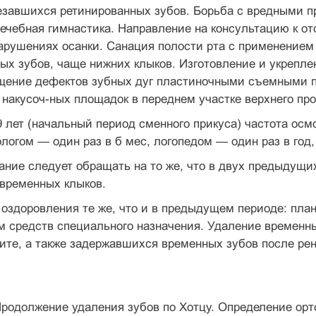
езавшихся ретинированных зубов. Борьба с вред­ными 
Лечебная гимнастика. Направление на консульта­цию к о
нарушениях осанки. Санация полости рта с применени
ых зубов, чаще нижних клыков. Изготовление и укреплен
щение дефектов зубных дуг пластиночными съемными 
накусоч-ных площадок в переднем участке верхнего прот
 лет (начальный период сменного прикуса) частота осмо
логом — один раз в б мес, логопедом — один раз в год,
ние следует обращать на то же, что в двух предыдущих
 временных клыков.
оздоровления те же, что и в предыдущем периоде: план
 средств специального назначения. Удаление временны
ите, а также задержавшихся временных зубов после ре
Продолжение удаления зубов по Хотцу. Опреде­ление ор