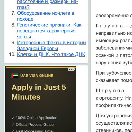
расстояние и размеры на-
глаз?
Оборудование ночлега в
своевременно о
походе
Генетические признаки. Как
II г р у п п а
передаются характерные
неправиль­но и
черты
имеющих разли
Интересные факты в истории
заболеваниями 
Западной Европы
Клетки и ДНК. Что такое ДНК
осанкой и пато
нарушения зубо
При зубочелюс
оказывает пом
III г р у п п 
к ортодонту. Н
профилак­тичес
Для устранени
осуществлялась
ственников, пе