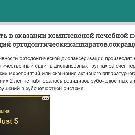
ть в оказании комплексной лечебной
ций ортодонтическихаппаратов,сокраще
вности ортодонтической диспансеризации производят на
личественный сдвиг в диспансерных груп­пах за счет пе
их мероприятий или окончания активного аппаратурного 
них 2 лет не наблюдалось рецидивов зубоче­люстных а
рушений в зубочелюстной системе.