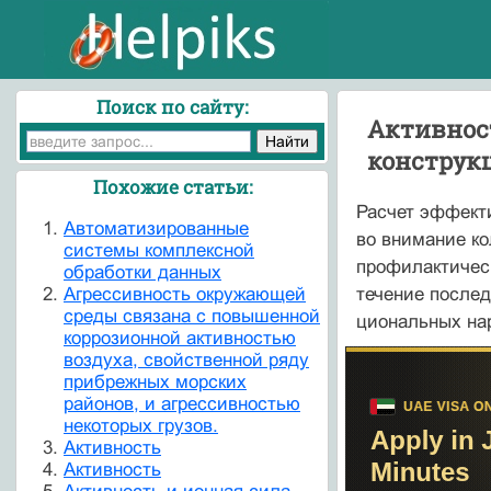
Поиск по сайту:
Активнос
конструк
Похожие статьи:
Расчет эффекти
Автоматизированные
во внимание ко
системы комплексной
профилактическ
обработки данных
Агрессивность окружающей
течение послед
среды связана с повышенной
циональных на
коррозионной активностью
воздуха, свойственной ряду
прибрежных морских
районов, и агрессивностью
некоторых грузов.
Активность
Активность