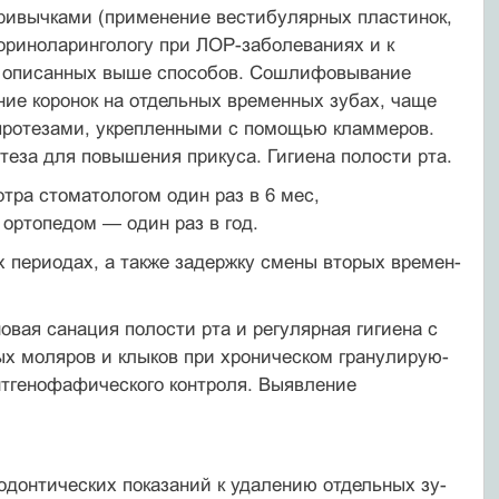
привычками (применение вестибулярных пластинок,
ториноларингологу при ЛОР-заболеваниях и к
ем описанных выше способов. Сошлифовывание
ие ко­ронок на отдельных временных зубах, чаще
протезами, укрепленными с помощью кламмеров.
еза для повы­шения прикуса. Гигиена полости рта.
тра стоматологом один раз в 6 мес,
 ортопедом — один раз в год.
 периодах, а также задержку смены вторых времен­
овая санация полости рта и регулярная гигиена с
х моляров и клыков при хроническом гранулирую­
нтгенофафического контроля. Выявление
тодонтических показаний к удалению отдельных зу­