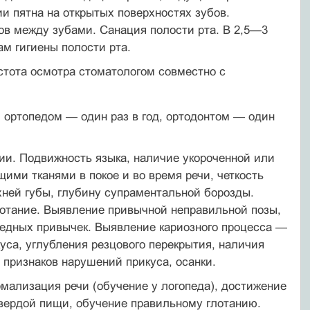
и пятна на открытых поверхностях зубов.
ов между зубами. Сана­ция полости рта. В 2,5—3
ам гигиены полости рта.
стота осмотра стоматологом совместно с
, ортопедом — один раз в год, ортодонтом — один
ии. Подвижность языка, наличие укороченной или
ими тканями в покое и во время речи, четкость
хней губы, глубину супраментальной борозды.
лотание. Выявление привычной неправильной позы,
редных привычек. Выявление кариозного процесса —
уса, углубления резцового перекрытия, наличия
 признаков нарушений прикуса, осанки.
рмализация речи (обучение у логопеда), дости­жение
твердой пищи, обучение правильному глотанию.