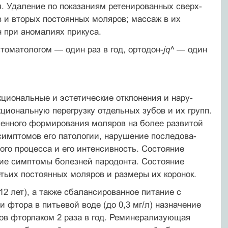
я. Удаление по показаниям ретенированных сверх­
 и вторых постоянных моляров; массаж в их
 при аномалиях прикуса.
стоматологом — один раз в год, ортодон-
jq^ —
один
циональные и эстетические отклонения и нару­
кциональную перегрузку отдельных зубов и их групп.
енного формирования моляров на более развитой
симптомов его патологии, нарушение последова­
го процесса и его интенсивность. Состояние
ние симптомы болезней пародонта. Состояние
етьих постоянных моляров и размеры их коронок.
2 лет), а также сбалансированное питание с
 фтора в питьевой воде (до 0,3 мг/л) назначение
убов фторлаком 2 раза в год. Реминерализующая