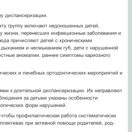
ппу диспансеризации.
В эту группу включают недоношенных детей,
оду жизни, перенесших инфекционные заболевания и
сюда причисляют детей с хроническими
дыханием и не­смыканием губ, дети с нарушенной
юстные ано­малии, ранние симптомы кариозного
ческих и лечебных ортодонтических мероприятий и
ниями к длительной диспансеризации. Их направляют
аблюдения за детьми указаны особенности
ологических форм нарушений.
 чтобы профилактическая работа систематически
ллективах при активной помощи родителей, род­