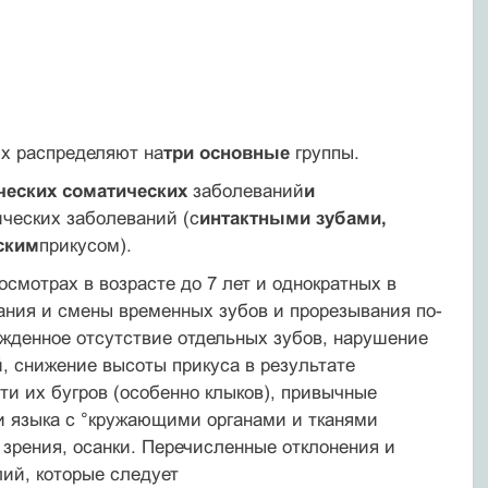
их распределяют на
три основные
группы.
ческих соматических
заболеваний
и
ческих заболеваний (с
интактными зубами,
ским
прикусом).
осмотрах в возрасте до 7 лет и однократных в
вания и смены временных зубов и прорезывания по­
ожденное отсутствие отдельных зубов, нарушение
й, снижение высоты прикуса в результате
и их бугров (особенно клыков), привычные
и языка с °кружающими органами и тканями
 зрения, осанки. Перечисленные отклонения и
ий, которые следует