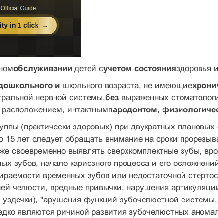
ном
обслуживании
детей с
учетом состояния
здоровья 
дошкольного и
школьного возраста, не имеющие
хрони
тральной нервной системы,
без
выраженных стоматологи­
 расположением, интактным
пародонтом, физиологиче
руппы (практически здоровых) при двукрат­ных плановых 
до 15 лет следует обращать внимание на сроки прорезы
кже своевременно выявлять сверхкомплектные зубы, вр
ых зубов, начало кариозного процесса и его ослож­нени
раемости временных зубов или недостаточной стертост
ей че­люсти, вредные привычки, нарушения артикуляци
о уздечки), "арушения функций зубочелюстной системы,
едко являются ричиной развития зубочелюстных аномал