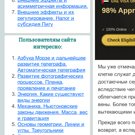
Внешние эффекты и
асимметричная информация.
Внешние эффекты и их
регулирование. Налог и
субсидия Пигу
Пользователям сайта
интересно:
Азбука Морзе и дальнейшее
развитие телеграфа.
Мы уже отмеча
Автоматическая телеграфия
клетке служат
Развитие фотографических
достаючныи се
процессов. Пленка,
проявление и печатание
вследствие че
Энергия. Какие существуют
облегчается пр
виды энергии
вены. Более то
Механика. Ньютоновские
вытекающими и
законы движения. Масса, вес
и гравитация
Прежде всего 
Основы геометрии. Линии и
возврат, а вс
углы. Треугольники