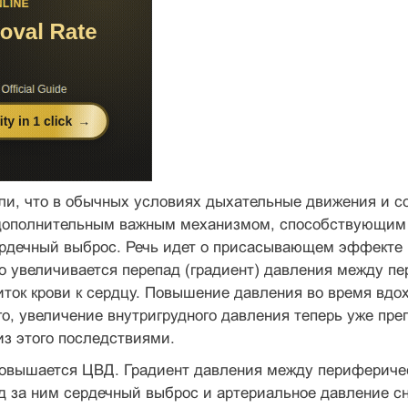
ли, что в обычных условиях дыхательные движения и с
 дополнительным важным механизмом, способствующим 
рдечный выброс. Речь идет о присасывающем эффекте г
го увеличивается перепад (градиент) давления между 
иток крови к сердцу. Повышение давления во время вд
го, увеличение внутригрудного давления теперь уже пре
з этого последствиями.
повышается ЦВД. Градиент давления между перифериче
лед за ним сердечный выброс и артериальное давление