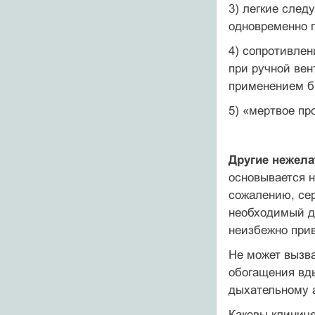
3) легкие след
одновременно п
4) сопротивле
при ручной ве
применением б
5) «мертвое пр
Другие нежел
основывается н
сожалению, се
необходимый д
неизбежно прив
Не может вызва
обогащения вды
дыхательному 
Каковы клиниче