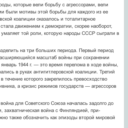
роды, которые вели борьбу с агрессорами, вели
ми были мотивы этой борь­бы для каждого из ее
вской коалиции ока­залось и тоталитарное
 стала движением к демократии, скорее наоборот,
е умаляет той роли, которую народы СССР сыграли в
зделить на три больших периода. Первый период
ен расширяющийся масштаб войны при сохранении
январь 1944 г. — это время перело­ма в ходе войны,
зались в руках антигитле­ровской коалиции. Третий
в течение которо­го закрепилось превосходство
ивника, а кризис режимов государств — агрессоров
й война для Советского Союза началась задолго до
и, захватническая война с Финляндией, при­
жно также обозначить как эпизоды второй мировой