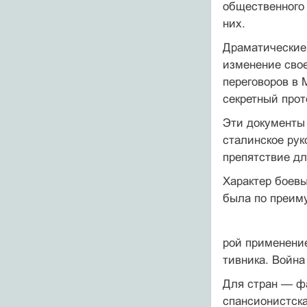
общественного
них.
Драматические 
изменение свое
переговоров в 
секретный прот
Эти документы 
сталинское рук
препятствие дл
Характер боевы
была по преиму
рой применение
тивника. Война
Для стран — фа
спансионистска