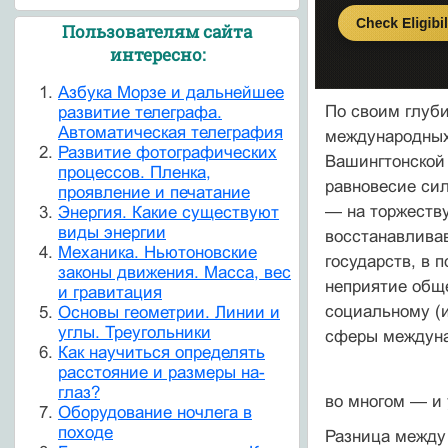
Пользователям сайта
интересно:
Азбука Морзе и дальнейшее
По своим глуби
развитие телеграфа.
Автоматическая телеграфия
международных
Развитие фотографических
Вашингтонской
процессов. Пленка,
равновесие си
проявление и печатание
— на торжест
Энергия. Какие существуют
виды энергии
восстанавлива
Механика. Ньютоновские
государств, в
законы движения. Масса, вес
неприятие общ
и гравитация
социаль­ному (
Основы геометрии. Линии и
углы. Треугольники
сфе­ры междун
Как научиться определять
расстояние и размеры на-
глаз?
во многом — и
Оборудование ночлега в
походе
Разница между 