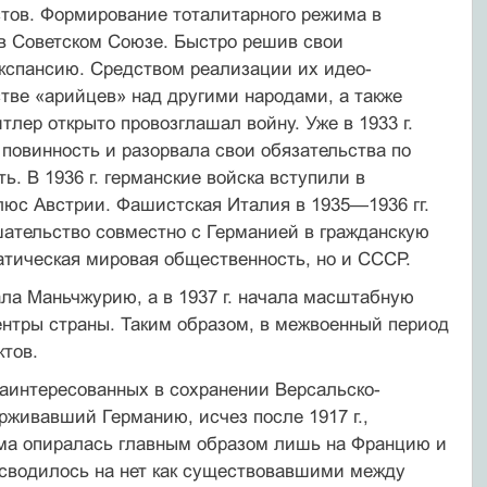
тов. Формирование тоталитарного режи­ма в
в Советском Союзе. Быстро решив свои
кспансию. Средством реализации их идео­
стве «арийцев» над другими народами, а также
лер открыто провозглашал вой­ну. Уже в 1933 г.
повинность и разор­вала свои обязательства по
ь. В 1936 г. германские войска вступили в
люс Авст­рии. Фашистская Италия в 1935—1936 гг.
ательство совместно с Германией в гражданскую
ратическая мировая общественность, но и СССР.
ала Маньчжурию, а в 1937 г. начала масш­табную
нтры страны. Таким образом, в меж­военный период
ктов.
аинтересованных в сохранении Версальско-
рживавший Германию, исчез после 1917 г.,
ема опиралась главным образом лишь на Францию и
 сводилось на нет как существо­вавшими между