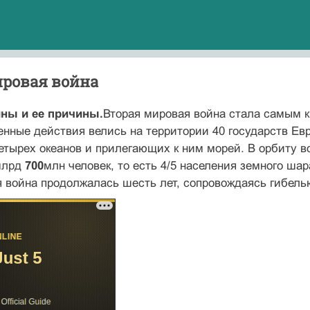
ировая война
ны и ее причины.
Вторая мировая война стала самым 
енные действия велись на территории 40 государств Ев
етырех океанов и прилегающих к ним мо­рей. В орбиту в
млрд
700
млн человек, то есть 4/5 населе­ния земного ш
я война продолжалась шесть лет, сопровождаясь гибе