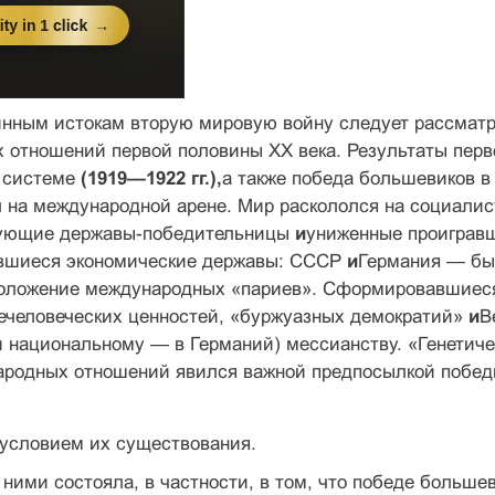
нным истокам вторую мировую войну следует рассматри
 отношений первой половины XX века. Результаты пер
 системе
(1919—1922 гг.),
а так­же победа большевиков в
л на международной арене. Мир раскололся на социали
вующие державы-победительницы
и
униженные проиграв
вшиеся эко­номические державы: СССР
и
Германия — бы
 по­ложение международных «париев». Сформировавшие
е­человеческих ценностей, «буржуазных демократий»
и
В
и национальному — в Германий) мессианству. «Гене­тиче
ародных отношений явился важной предпосыл­кой побе
 условием их существования.
ними состояла, в частности, в том, что победе больше