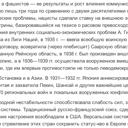
 а фашистов — ее результаты и рост влияния коммунис
о лишь три года по сравнению с двумя десятилетиями 
еские проблемы, нацисты сделали ставку на внешнюю э
трины, базировавшейся на тезисе о расо­вом превосход
ия внутренних социально-эконо­мических проблем А. Гит
 из Лиги Наций, в 1935 г. — ввела всеобщую воинскую 
оговору, воз­вратила (через плебисцит) Саарскую област
нную Рей­нскую область, в 1938 г. был произведен анш
пию, а в 1936—1939 гг. осуществила вооруженное вмеш
ии, где им впервые противостояли не только леводемок
становка и в Азии. В 1931—1932 гг. Япо­ния аннексиров
итая и захватила Пекин, Шанхай и другие важнейшие це
0 региональных войн и ло­кальных вооруженных конфли
одной нестабильности способствовала слабость сил, з
системы. Традиционный русско-французс­кий союз, сде
кие настроения возобладали в США. Вер­сальская сист
 стремление этих стран сохра­нить статус-кво в Европе