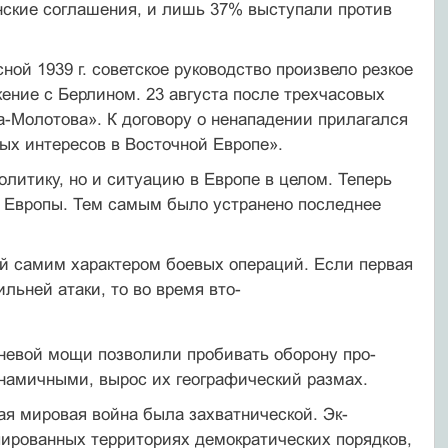
ские со­глашения, и лишь 37% выступали против
й 1939 г. советское руководство про­извело резкое
жение с Берлином. 23 августа после трехчасовых
-Молотова». К догово­ру о ненападении прилагался
х интере­сов в Восточной Европе».
итику, но и ситуацию в Европе в це­лом. Теперь
у Европы. Тем самым было уст­ранено последнее
ой самим характером боевых операций. Если первая
льней атаки, то во время вто-
гневой мощи позволили пробивать оборону про­
инамичными, вырос их географический размах.
ая мировая война была захватнической. Эк­
пированных территориях демократичес­ких порядков,