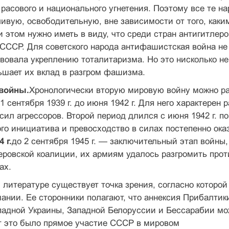
расового и национального угнетения. Поэтому все те на
ивую, освободительную, вне зависимости от того, каки
и этом нужно иметь в виду, что среди стран антигитлеро
СССР. Для советско­го народа антифашистская война не
вовала ук­реплению тоталитаризма. Но это нисколько н
ьшает их вклад в разгром фашизма.
войны.
Хронологически вторую мировую войну можно ра
1 сентября 1939 г. до июня 1942 г. Для него характер
сил агрессоров. Второй период длился с июня 1942 г. по 
ого инициатива и превос­ходство в силах постепенно ока
4 г.
до 2 сентября 1945 г. — заключительный этап войны, 
еровской ко­алиции, их армиям удалось разгромить прот
ах.
 литературе существует точка зрения, со­гласно которо
ании. Ее сторонники полагают, что аннек­сия Прибалтик
адной Украины, Западной Белоруссии и Бесса­рабии мо
т это было прямое участие СССР в мировом