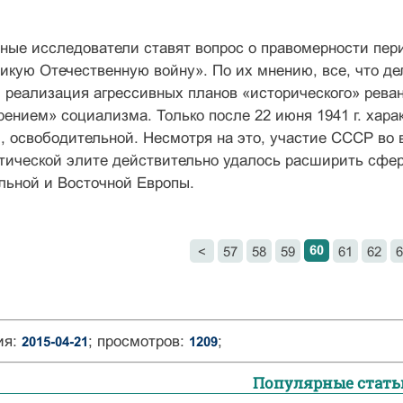
ные исследователи ставят вопрос о правомер­ности пер
кую Отечественную войну». По их мнению, все, что дела
реализация агрессивных планов «историчес­кого» реван
ением» социализма. Только после 22 июня 1941 г. хара
, освободительной. Несмотря на это, учас­тие СССР во 
тической элите действительно удалось рас­ширить сферу
льной и Восточной Европы.
60
<
57
58
59
61
62
6
ия:
; просмотров:
;
2015-04-21
1209
Популярные стать