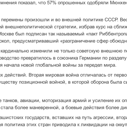
 мнения показал, что 57% опрошенных одобряли Мюнхен
перемены произошли и во внешней по­литике СССР. Весно
й внешнеполитической стра­тегии, избрав курс на сбли
Москве был подписан так называемый «пакт Риббентропа
окол, пре­дусматривавший «разграничение сфер обоюдны
кардинально изменили не только совет­скую внешнюю пол
оводство превратилось в союз­ника Германии по раздел
я начала новой глобаль­ной войны за передел мира.
х действий. Вторая мировая война от­личалась от перв
ществу позиционной войной, в которой оборона была си
 танков, авиации, моторизация армий и усиление их о
 стала более маневренной, а боевые действия более д
шистских государств, вставших на путь агрессии, втор
я политика этих стран приводила к лик­видации на окку