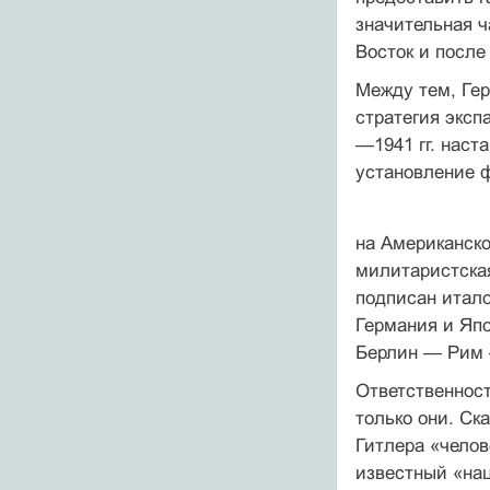
значительная ч
Восток и после
Между тем, Гер
стратегия эксп
—1941 гг. наст
установление 
на Американско
милитаристская
подписан итало
Германия и Япо
Берлин — Рим —
Ответственност
только они. Ск
Гитлера «челов
известный «нац