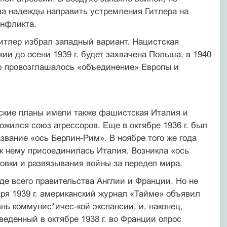
а надежды направить устремления Гитле­ра на
онфликта.
итлер избрал западный вариант. Нацис­тская
ии до осени 1939 г. будет захвачена Польша, в 1940
ью провозглашалось «объе­динение» Европы и
-ские планы имели также фашистская Ита­лия и
ился союз агрессоров. Еще в ок­тябре 1936 г. был
звание «ось Берлин-Рим». В ноябре того же года
к нему присое­динилась Италия. Возникла «ось
вки и развя­зывания войны за передел мира.
е всего правительства Англии и Фран­ции. Но не
ря 1939 г. американский жур­нал «Тайме» объявил
знь коммунис*ичес-кой экспансии, и, наконец,
денный в ок­тябре 1938 г. во Франции опрос