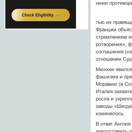
ними противоре
тью их правящи
Франции объясн
стремлением ис
ротворения», ф
соглашения (се
отношении Суд
Мюнхен явился
фашизма и приб
Моравию (в Сло
Италия захвати
росла и укрепл
заводы «Шкода»
изменялось.
В ответ Англия
предоставить г