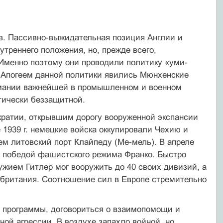
в. Пассивно-выжидательная позиция Анг­лии и
треннего положения, но, прежде всего,
Именно поэтому они проводили политику «уми­
 Апогеем данной политики явились Мюн­хенские
ермании важнейшей в промышлен­ном и военном
тически беззащитной.
ратии, открывшим дорогу вооруженной эк­спансии
939 г. немецкие войска оккупиро­вали Чехию и
ем литовский порт Клайпеду (Ме-мель). В апреле
 победой фашистского ре­жима Франко. Быстро
ужием Гитлер мог вооружить до 40 своих дивизий, а
обрита­ния. Соотношение сил в Европе стремительно
 программы, договориться о взаимопомо­щи и
ной агрессии. В воздухе запахло войной, но