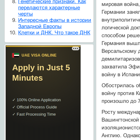
Генетические признаки. Как
мировая война,
передаются характерные
Германии занял
черты
внутриполитич
Интересные факты в истории
Западной Европы
логической док
Клетки и ДНК. Что такое ДНК
способом решен
Германия вышла
Версальскому д
демилитаризова
захватила Эфио
вой­ну в Испан
Обострилась об
войну против К
произошло до 7
Росту междунар
Вашингтонской 
изоляционистс
Англию. Однако