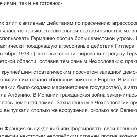
чиями, так и не готовнос-
х элит к активным действиям по пресече­нию агрессоро
ялась не только относительной не­стабильностью их вну
пользовать Германию против большевистс­кой угрозы. 
актически поощрявшую агрессивные дей­ствия Гитлера.
нтябрь 1938 г.), которые санкцио­нировали передачу Г
етской области, оставив тем самым Чехословакию прак
 крупнейшим стратегическим просчетом западной демок
лизившим начало «большой вой­ны» в Европе. В марте 1
вакии было создано марионе­точное государство), а зат
ла Албанию. В Испании гражданская война закончилась
ялась немецкая ар­мия. Захваченным в Чехословакии ор
 выпус­кали столько же вооружения, сколько вся Велик
 и Франция вынуждены были форсиро­вать свои военные
арантии некоторым европейским стра­нам против возмож