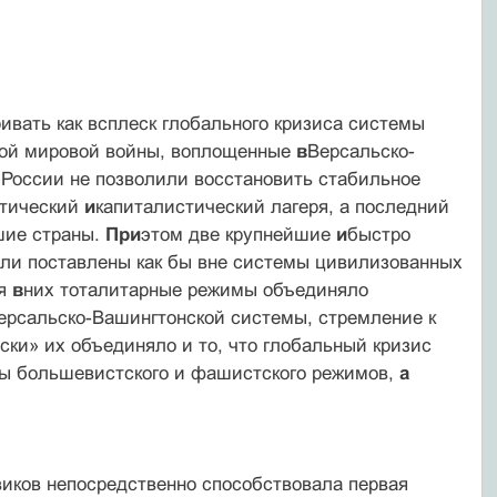
вать как всплеск глобального кризиса системы
вой мировой войны, воплощенные
в
Версальско-
 России не позволили восстано­вить стабильное
стический
и
капиталистичес­кий лагеря, а последний
шие страны.
При
этом две крупнейшие
и
быстро
ли поставле­ны как бы вне системы цивилизованных
ся
в
них тоталитарные режимы объединяло
ер­сальско-Вашингтонской системы, стремление к
ски» их объединяло и то, что глобальный кризис
ды большевистского и фашистского режимов,
а
виков непосредственно способствовала пер­вая