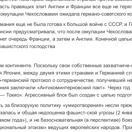
асть правящих элит Англии и Франции все еще не терял
 оккупации Чехословакии ожидала германо-советского к
мания еще не была готова к большой войне с СССР, и Г
ансии предусматривала, что после оккупации Чехословак
анет очередь Франции, а затем и Англии. Конечной цел
фашистского господства
м континенте. Поскольку свои собствен­ные захватниче
 Япония, между двумя этими стра­нами и Германией слож
-германский протокол о сотрудничестве, получивший на
ния заключили «Антикоминтерновский пакт». Через год 
 Токио». Агрессивный блок был создан с целью подгото
ь за близорукую политику «умиротворе­ния» несли прежд
азалась и общая недооценка фашист-ской угрозы (2 янва
еком года»), и не безосновательная (в перспективе) боя
иональный эго­изм» ведущих европейских народов. Прове