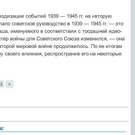
иодизации событий 1939 — 1945 гг. на «вторую
ло советское руководство в 1939 — 1945 гг. — это
ша, именуемого в соответствии с тогдашней идео­
ктер войны для Советского Союза изменился, — она
второй мировой войне продолжилось. По ее ито­гам
 своего влияния, распространив его на некото­рые
3
>
и: