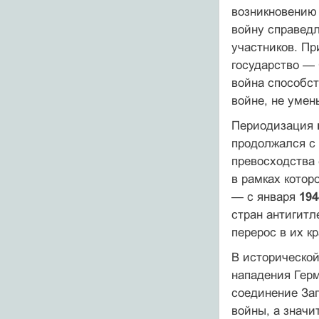
возникновению 
войну справедл
участников. Пр
государство — 
война способст
войне, не умен
Периодизация
продолжался с 
превосходства 
в рамках котор
— с января
194
стран антигитл
перерос в их кр
В исторической
нападения Герм
соединение Зап
войны, а значи