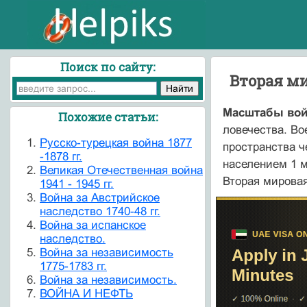
Поиск по сайту:
Вторая м
Масштабы вой
Похожие статьи:
ловечества. Во
Pусскo-турецкая война 1877
пространства ч
-1878 гг.
населением 1 
Великая Отечественная война
Вторая мирова
1941 - 1945 гг.
Война за Австрийское
наследство 1740-48 гг.
Война за испанское
наследство.
Война за независимость
1775-1783 гг.
Война за независимость.
ВОЙНА И НЕФТЬ