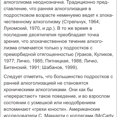
алкоголизма неоднозначна. Традиционно пред­
ставление, что ранняя алкоголизация в
подростковом возрасте неминуемо ведет к злока­
чественному алкоголизму (Стрельчук, 1964;
Лукомский, 1970, и др.). В то же время в
последние десятилетия преобладает точка
зрения, что злокачественное течение алкого­
лизма отмечается только у подростков с
преморбидной отягощенностью (Ураков, Кули­ков,
1977; Личко, 1985; Пятницкая, 1988; Личко,
Битенский, 1991; Шабанов, 1999).
Следует отметить, что большинство подростков с
ранней алкоголизацией не стано­вятся
хроническими алкоголиками. Они как бы
«перерастают» такое поведение, и во взрослом
состоянии с усмешкой или неодобрением
вспоминают «грехи юности». Аме­риканские
исследователи С. Маккарти с коллегами (McCarty