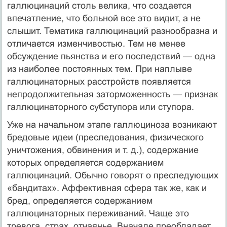
галлюцинаций столь велика, что создается
впечатление, что больной все это видит, а не
слышит. Тематика галлюцинаций разнооб­разна и
отличается изменчивостью. Тем не менее
обсуждение пьянства и его послед­ствий — одна
из наиболее постоянных тем. При наплыве
галлюцинаторных расстройств появляется
непродолжительная заторможенность — признак
галлюцинаторного суб­ступора или ступора.
Уже на начальном этапе галлюциноза возникают
бредовые идеи (преследования, физического
уничтожения, обвинения и т. д.), содержание
которых определяется содер­жанием
галлюцинаций. Обычно говорят о преследующих
«бандитах». Аффективная сфера так же, как и
бред, определяется содержанием
галлюцинаторных переживаний. Чаще это
тревога, страх, отчаянье. Вначале преобладает