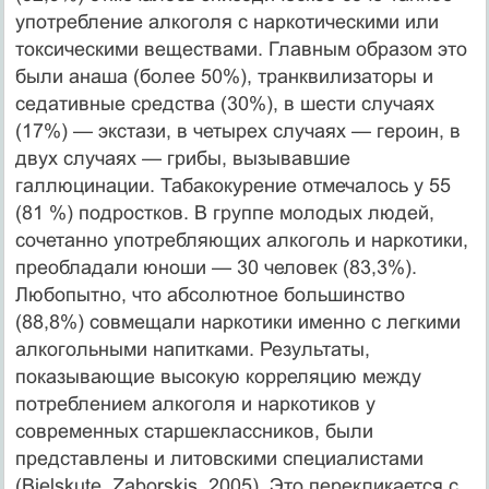
употребление алкоголя с наркотическими или
токсическими веществами. Глав­ным образом это
были анаша (более 50%), транквилизаторы и
седативные средства (30%), в шести случаях
(17%) — экстази, в четырех случаях — героин, в
двух случаях — грибы, вызывавшие
галлюцинации. Табакокурение отмечалось у 55
(81 %) подростков. В группе молодых людей,
сочетанно употребляющих алкоголь и наркотики,
преобладали юно­ши — 30 человек (83,3%).
Любопытно, что абсолютное большинство
(88,8%) совмещали наркотики именно с легкими
алкогольными напитками. Результаты,
показывающие вы­сокую корреляцию между
потреблением алкоголя и наркотиков у
современных старше­классников, были
представлены и литовскими специалистами
(Bielskute, Zaborskis, 2005). Это перекликается с