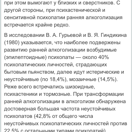
при этом вымогают у близких и сверстни­ков. С
другой стороны, при психастенической и
сенситивной психопатии ранняя алкого­лизация
встречается крайне редко.
В исследовании В. А. Гурьевой и В. Я. Гиндикина
(1980) указывается, что наиболее подвержены
развитию ранней алкоголизации возбудимые
(эпилептоидные) психопаты — около 40%
психопатических личностей, страдающих
бытовым пьянством, далее идут истерические и
неустойчивые (по 18,4%), мозаичные (14,5%).
Реже всего встречались шизоидные,
психастеники и тормозные. При трансформации
ранней алкоголизации в алкоголизм обнаружена
достоверная большая частота неустойчивых
психопатов (42,8% от общего числа
неустойчивых психопатических личностей против
22,5% с остальными типами психопатий).