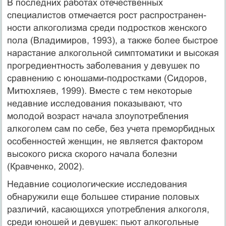
В последних работах отечественных
специалистов отмечается рост распространен­
ности алкоголизма среди подростков женского
пола (Владимиров, 1993), а также более быстрое
нарастание алкогольной симптоматики и высокая
прогредиентность заболева­ния у девушек по
сравнению с юношами-подростками (Сидоров,
Митюхляев, 1999). Вместе с тем некоторые
недавние исследования показывают, что
молодой возраст нача­ла злоупотребления
алкоголем сам по себе, без учета преморбидных
особенностей жен­щин, не является фактором
высокого риска скорого начала болезни
(Кравченко, 2002).
Недавние социологические исследования
обнаружили еще большее стирание поло­вых
различий, касающихся употребления алкоголя,
среди юношей и девушек: пьют алко­гольные