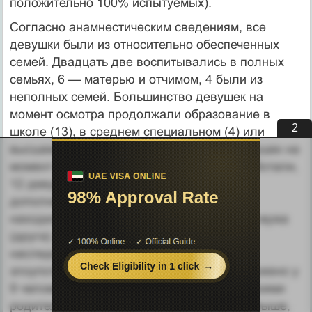
положительно 100% испытуемых).
Согласно анамнестическим сведениям, все
девушки были из относительно обеспе­ченных
семей. Двадцать две воспитывались в полных
семьях, 6 — матерью и отчимом, 4 были из
неполных семей. Большинство девушек на
момент осмотра продолжали обра­зование в
1
школе (13), в среднем специальном (4) или
высшем (6) учебном заведении. Пять девушек на
момент осмотра нигде не учились и не работали,
12 девушек имели самостоятельные
дополнительные заработки, остальные
находились на иждивении ро­дителей или мужа
(друга). У большинства (54%) выявлена
наследственная отягощен-ность:
злоупотребление алкоголем отцом обнаружено у
9 человек (32%), матерью — у 4 (14%), обоими
родителями — у 2 (7%). Как указывалось выше,