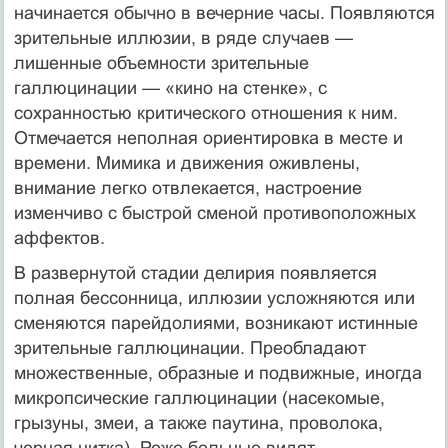
начинается обычно в вечерние часы. Появляются
зрительные иллюзии, в ряде случаев —
лишенные объемности зри­тельные
галлюцинации — «кино на стенке», с
сохранностью критического отношения к ним.
Отмечается неполная ориентировка в месте и
времени. Мимика и движения ожив­лены,
внимание легко отвлекается, настроение
изменчиво с быстрой сменой противопо­ложных
аффектов.
В развернутой стадии делирия появляется
полная бессонница, иллюзии усложняют­ся или
сменяются парейдолиями, возникают истинные
зрительные галлюцинации. Пре­обладают
множественные, образные и подвижные, иногда
микропсические галлюцина­ции (насекомые,
грызуны, змеи, а также паутина, проволока,
черная нитка). Реже боль­ные видят