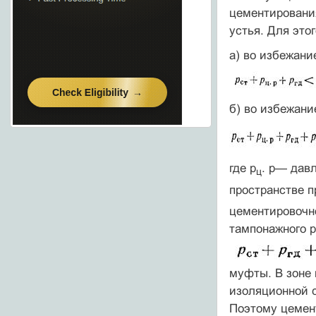
цемен­тировани
устья. Для эт
а) во избежани
б) во избежани
где р
. р— дав
ц
прост­ранстве 
цементировочно
тампонажного р
муфты. В зоне 
изоляцион­ной 
Поэтому цемен­