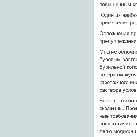
повышенным ко
.Один из наиб
применение раз
Осложнения при
предупреждения
Многие осложне
буровым раство
бурильной коло
по­теря циркул
каротажного ин
раствора услов
Выбор оптимал
скважины. Преж
ные требования
восприимчивос­
легко модифи­