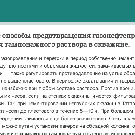
 способы предотвращения газонефтепр
я тампонажного раствора в скважине.
газопроявления и перетоки в период собст­венно цемен
у плотностями и объемами жидкостей, закачи­ваемых в
 — также регулировать противодавление на устье обсад
ло выше пластового. В период же схватывания и тверд
 неизбежно при любом составе раствора. Про­тив прони
льних часов, если на стенках скважины имеется фильтра
­ки. Так, при цементировании неглубоких скважин в Тата
тически до пластового в течение 5—10 ч. При большом 
вердении снижается еще более значительно. Свести к 
 можно путем уста­новки пакеров на обсадной колонне,
мывочной жидкости тампонажным раствором, использо