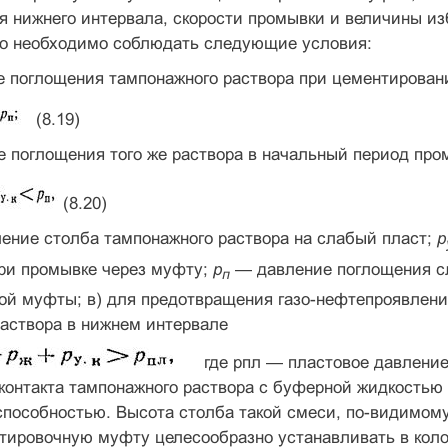
я нижнего интервала, скорости промывки и величины из
ого необходимо соблюдать следующие условия:
е поглощения тампонажного раствора при цементирован
(8.19)
е поглощения того же раствора в начальный период п
(8.20)
ление столба тампонажного раствора на слабый пласт;
р
при промывке через муфту;
р
—
давление поглощения с
п
й муфты; в) для предотвращения газо-нефтепроявлений
аствора в нижнем интервале
где рпл — пластовое давление
контакта тампонажного раствора с буферной жидко­сть
способностью. Высота столба такой смеси, по-видимом
тировочную муфту целесообразно устанавливать в коло