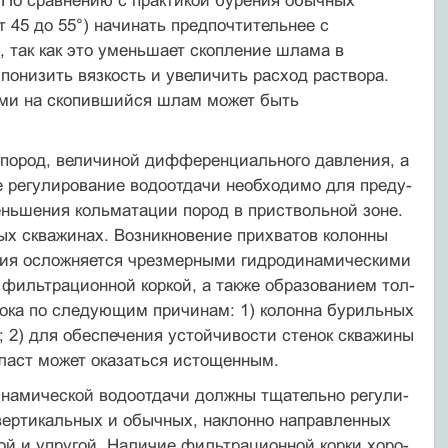
. По сравнению с практикой бурения обычных
т 45 до 55°) начинать предпочтительнее с
, так как это уменьшает скопление шлама в
 понизить вязкость и увеличить расход раствора.
ми на скопив­шийся шлам может быть
 пород, величиной дифференциального давления, а
 регулирование водоотдачи необходимо для преду­
еньшения кольматации пород в приствольной зоне.
ых скважинах. Возникновение прихватов колонны
ния осложняется чрезмерными гидродинамическими
фильтрационной коркой, а также образованием тол­
сока по следующим причинам: 1) колонна бурильных
; 2) для обеспечения устойчивости стенок скважины
пласт может оказаться истощенным.
инамической водоотдачи должны тщательно регули­
 вертикальных и обычных, наклонно направленных
ой и упругой. Наличие фильтрационной корки хоро­