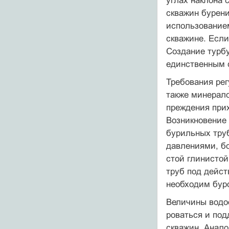
углах наклона 
скважин бурени
использова­ние
скважине. Если
Создание турб
единственным 
Требования ре
также минерало
преждения прих
Возникновение 
бурильных тру
давлениями, бо
стой глинистой
труб под дейст
необходим буро
Величины водоо
роваться и под
скважин. Анало