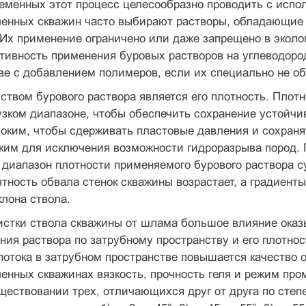
еменных этот процесс целесообразно проводить с испол
ленных скважин часто выби­рают растворы, обладающи
Их применение ограничено или даже запрещено в эколог
ивность применения буровых растворов на углеводород
ве с добавлением полимеров, если их специально не об
твом бурового раствора является его плот­ность. Плот
зком диапазоне, чтобы обеспечить сохранение устойчив
оким, чтобы сдерживать пластовые давления и сохранят
зким для исключения возможности гидроразрыва пород.
а диапазон плотности применяемого бурового раствора с
тность обвала стенок скважины возрастает, а градиенты
клона ствола.
истки ствола скважины от шлама большое влияние оказы
ния раствора по затрубному пространству и его плотнос
 потока в затрубном пространстве повышается качество 
енных скважинах вязкость, прочность геля и режим про
ществовании трех, отличающихся друг от друга по степе