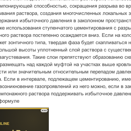
мпонирующей способностью, сокра­щения разрыва во в
вания раствора, создания многочисленных ло­кальных 
ержания избыточного давления в заколонном пространст
кже использования ступенчатого цементирования с разр
ого раствора постепенно осаждается вниз. Если на коло
ет зонтичного типа, твердая фаза будет скапливаться 
большой высоты уплотненный слой раствора с существе
загустевания. Такие слои препят­ствуют образованию с
 размещать над каждой муфтой на участках выше кров
ти или значительным относительным перепадом давлени
а. Если в интервале, подлежащем цементированию, име
возникновение газопроявлений из него можно, если в з
мпонажного раствора поддер­живать избыточное давле
 формуле