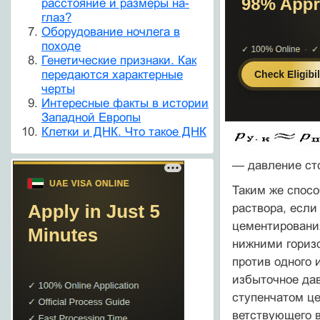
расстояние и размеры на-
глаз?
Оборудование ночлега в
походе
Генетические признаки. Как
передаются характерные
черты
Интересные факты в истории
Западной Европы
Клетки и ДНК. Что такое ДНК
—
давление ст
Таким же спосо
раствора, есл
цементирования
нижними горизо
против одного 
избыточное дав
ступенчатом це
ветствующего 