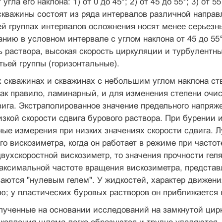
угла его наклона: 1) от 0 до 45°; 2) от 45 до 55°; 3) от 
ква­жины состоят из ряда интервалов различной направ
ей группах интервалов осложнения носят менее серьезн
анию в условном интервале с углом наклона от 45 до 55
ь раствора, высокая скорость циркуляции и турбулент­
тьей группы (горизонтальные).
 скважинах и скважинах с небольшим углом наклона ст
 как правило, ламинарный, и для изменения степени оч
и­га. Экстраполированное значение предельного напряже
изкой скорости сдвига бурового раствора. При бурении 
ые измерения при низких значениях скорости сдвига. Л
го вискозиметра, ког­да он работает в режиме при част
ухскоростной вискози­метр, то значения прочности геля
аксимальной частоте враще­ния вискозиметра, предста
аются "нулевым гелем". У жидкос­тей, характер движени
лю; у пластических буровых растворов он приближается 
лученные на основании исследований на замкнутой цирк