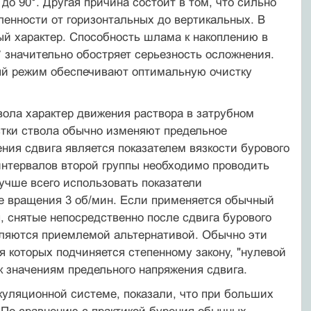
55 до 90°. Другая причина состоит в том, что сильно
ленности от горизонтальных до вертикальных. В
ый характер. Способность шлама к накоплению в
° значительно обостряет серьезность осложнения.
ный режим обеспечивают оптимальную очистку
вола характер движения раствора в затрубном
истки ствола обычно изменяют предельное
ния сдвига является показателем вязкости бурового
интер­валов второй группы необходимо проводить
учше всего использовать показатели
оте вращения 3 об/мин. Если применяется обычный
, снятые непосредственно по­сле сдвига бурового
вляются приемлемой альтернативой. Обычно эти
я которых подчиняется степенному за­кону, "нулевой
к значениям предельного напряжения сдвига.
уляционной системе, показали, что при боль­ших