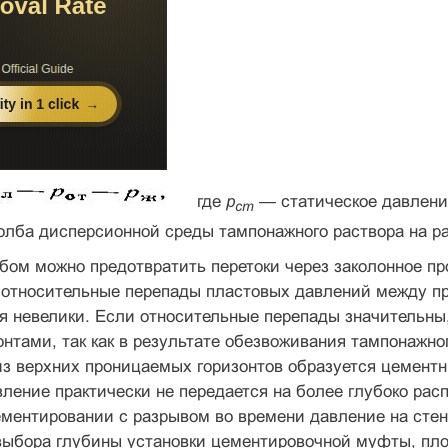
где
р
— статическое давлени
ст
олба дисперсионной среды тампо­нажного раствора на р
бом можно предотвратить перетоки через заколонное п
и относительные перепады пластовых давлений между п
 невелики. Если относительные перепады значительны, 
нтами, так как в результате обезвоживания тампонажно
из верхних про­ницаемых горизонтов образуется цементн
ление практически не пе­редается на более глубоко рас
ментировании с разрывом во времени давление на стен
выбора глубины установки цементировочной муф­ты, пл