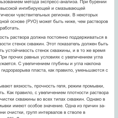
ьзо­ванием метода экспресс-анализа. При бурении
е высокой ингибирующей и смазы­вающей
ически чувствительных регионах. В некото­рых
ной основе (РУО) может быть ниже, чем растворов
работать.
ность раствора должна постоянно поддерживаться в
ости стенок скважин. Этот показатель должен быть
ь устойчивость стенок скважины, и в то же время
 При прочих равных условиях с увеличением угла
ужается. С увеличе­нием глубины и угла наклона
 гидроразрыва плас­та, как правило, уменьшаются с
вают вязкость, прочность геля, режим промыв­ки,
ть. Как правило, с увеличением плотности раствора
очистки скважины во всех типах скважин. Однако в
мывки имеют особое значение. Одна из причин за­
ни очистки, групп интервалов в стволе в