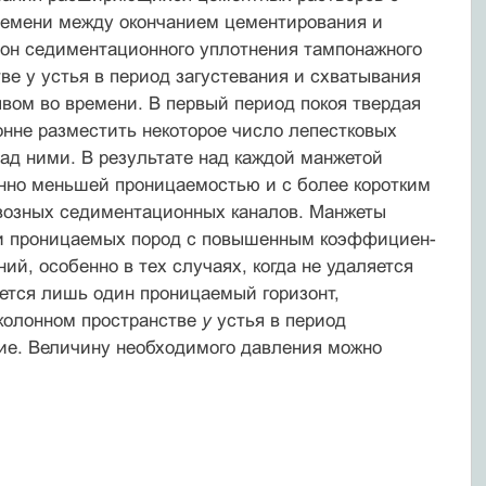
ремени между окончанием цементирования и
зон седиментационного уплотнения тампонажного
ве у устья в период загустевания и схватывания
ывом во времени. В первый период покоя твердая
нне разместить неко­торое число лепестковых
над ними. В результате над каждой манжетой
нно меньшей проницаемостью и с бо­лее коротким
квозных седиментационных каналов. Ман­жеты
ли проницаемых пород с повышенным коэффициен­
й, особенно в тех случаях, когда не удаляется
ется лишь один проницаемый горизонт,
аколонном пространстве
у
устья в период
ние. Величину необходимого давления можно