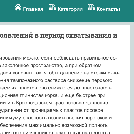
Главная
Категории
Контакты
оявлений в период схватывания и
тирования можно, если соблюдать правильное со­
 заколонное пространство, а при обратном
ной колонны так, чтобы давление на стенки сква­
ения тампонажного раствора снижение перового
цаемых пластов оно снижается до пластового в
ционная глинистая корка, и еще быстрее при
рии и в Краснодарском крае поровое давление
удале­нии от проницаемых пластов поровое
минимуму опасность возникновения перетоков и
 обеспечения максимально возможной полноты
вания расширяющихся цементных растворов с