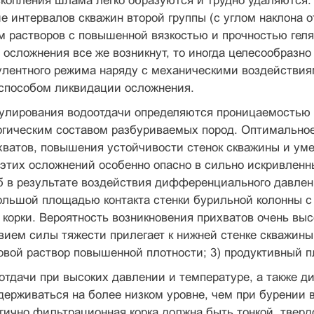
скопления шлама легко образуются и труд­но удаляются
е интервалов скважин второй группы (с углом наклона о
м растворов с повышенной вязкостью и прочностью геля
 ос­ложнения все же возникнут, то иногда целесообразно
улентного режима наряду с механическими воздействия
способом ликвидации осложнения.
гулирования водоотдачи определяются про­ницаемостью
гическим составом разбуриваемых пород. Оп­тимальное
ватов, повышения устойчивости стенок сква­жины и ум
этих осложнений особенно опасно в сильно ис­кривленн
б в результате воздействия дифференциального давле
льшой площадью контакта стенки бурильной колонны с 
 корки. Вероятность возникновения прихватов очень вы
вием силы тяжести прилегает к нижней стенке скважины
вой раствор повышенной плотности; 3) продук­тивный 
тдачи при высоких давлении и температуре, а также д
держиваться на более низком уровне, чем при бурении
гично фильтрационная корка должна быть тон­кой, тверд