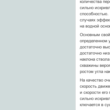
количества пер
сильно искрив
способностью. 
случаях эффект
на водной осно
Основным свойс
определенном у
достаточно выс
до­статочно ни
накло­на ствол
скважины вероя
ростом угла на
На качество оч
скорость движе
и скорости его
сильно искривл
ключается в су