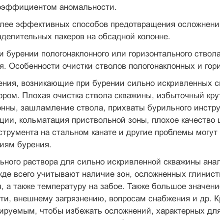
эффициен­том аномальности.
олее эффективных способов предотвращения осложнени
делительных пакеров на обсадной колонне.
 бурении пологонаклонного или горизонтального ствол
. Особенности очистки стволов пологонаклонных и гор
ния, возникающие при бурении сильно ис­кривленных с
ром. Плохая очистка ствола скважины, избы­точный к
нны, зашламление ствола, прихваты бурильного инстру
яции, кольматация приствольной зоны, плохое ка­чество
струмента на стальном канате и другие проблемы могут
иям буре­ния.
ьного раствора для сильно искривленной скважины ана
де всего учитывают наличие зон, осложнен­ных глинис
, а также температуру на забое. Также большое значен
ти, внешнему загрязнению, вопросам снабжения и др. 
цируемым, чтобы избежать осложнений, характерных дл