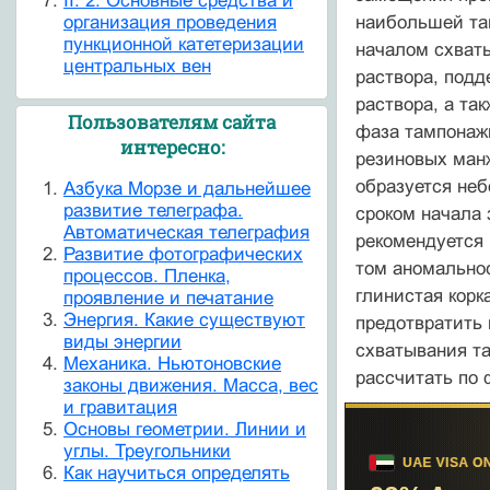
II. 2. Основные средства и
организация проведения
наибольшей та
пункционной катетеризации
началом схваты
центральных вен
раствора, подд
раствора, а та
Пользователям сайта
фаза тампонажн
интересно:
резиновых манж
образуется не
Азбука Морзе и дальнейшее
развитие телеграфа.
сроком начала 
Автоматическая телеграфия
рекомендуется
Развитие фотографических
том аномальнос
процессов. Пленка,
глинистая корк
проявление и печатание
Энергия. Какие существуют
предотвратить 
виды энергии
схватывания та
Механика. Ньютоновские
рассчитать по
законы движения. Масса, вес
и гравитация
Основы геометрии. Линии и
углы. Треугольники
Как научиться определять