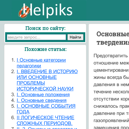
Поиск по сайту:
Основные
твердени
Похожие статьи:
Предотвратить 
I Основные категории
отношение межд
педагогики
цементировании
I. ВВЕДЕНИЕ В ИСТОРИЮ
ИЛИ ОСНОВНЫЕ
жины всегда бы
ПРОБЛЕМЫ
давления в нем
ИСТОРИЧЕСКОЙ НАУКИ
тече­ние неско
I. Основные положения
отсутствии кор
I. Основные сведения
I. ОСНОВНЫЕ СОБЫТИЯ
снижалось прак
ГОДА
давление при т
II ЛОГИЧЕСКОЕ ЧТЕНИЕ
газопроявлений
СЛОЖНЫХ ПЕРИОДОВ.
замещения про