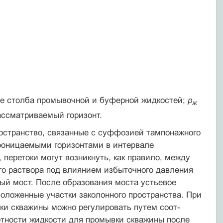
е столба промывочной и буферной жидкостей;
р
ж
ассматриваемый горизонт.
ространство, связанные с суффозией тампонажного
роницаемыми горизонтами в интервале
перетоки могут возникнуть, как правило, между
го раствора под влиянием избыточного давления
ый мост. После образо­вания моста устьевое
положенные участки заколонного пространства. При
ки скважины можно регулировать путем соот­
отности жидкости для промывки скважины после