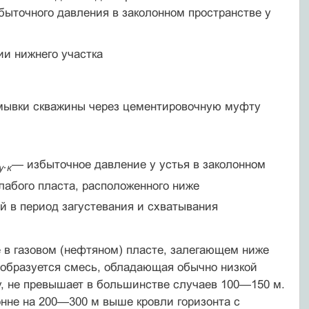
быточного давления в заколонном пространстве у
ии нижнего участка
ромывки скважины через цементировочную муфту
.
— избыточное давление у устья в заколонном
у
к
лабого пласта, расположенного ниже
 в период за­густевания и схватывания
 в газовом (нефтяном) пласте, за­легающем ниже
ю образуется смесь, обладающая обычно низкой
у, не превышает в большинстве случаев 100—150 м.
нне на 200—300 м выше кровли горизонта с