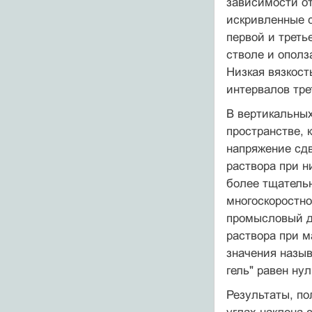
зависимости от 
искривленные с
первой и треть
стволе и ополз
Низкая вязкост
интервалов тре
В вертикальных
прост­ранстве,
напряжение сдв
раствора при н
более тщательн
многоскоростно
промысловый дв
раствора при м
значения назыв
гель" равен ну
Результаты, по