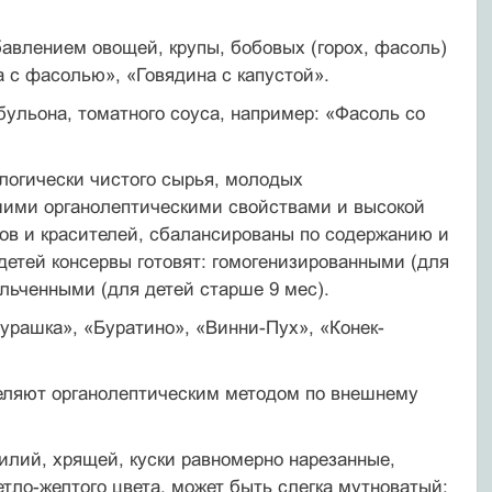
авлением овощей, крупы, бобовых (горох, фасоль)
 с фа­солью», «Говядина с капустой».
бульона, томатного соуса, например: «Фасоль со
логически чистого сырья, молодых
шими органолептическими свойствами и высокой
ов и красителей, сбалансиро­ваны по содержанию и
етей консервы готовят: гомогенизированными (для
ельченными (для детей старше 9 мес).
урашка», «Буратино», «Винни-Пух», «Конек-
деляют органолептическим методом по внешнему
илий, хрящей, куски равномерно нарезанные,
ветло-желтого цвета, может быть слегка мутноватый;