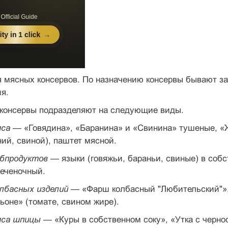
 мясных консервов. По назначению консервы бывают за
ия.
 консервы подразделяют на следующие виды.
яса
— «Говядина», «Баранина» и «Свинина» туше­ные, «
ний, свиной), паштет мясной.
убпродуктов
— языки (говяжьи, бараньи, свиные) в собс
печеночный.
олбасных изделий
— «Фарш колбасный "Любитель­ский"»,
ьоне» (томате, свином жире).
яса шпицы
— «Куры в собственном соку», «Утка с черно