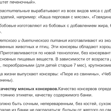
штет печеночный».
орастительные
вырабатывают из всех видов мяса с доб
изделий, например: «Каша перловая с мясом», «Говядина
обобовые
изготовляют из бобовых с добавлением жира, 
.
детского и диетического питания
изготавливают из эко
твенных животных и птиц. Эти консервы обладают хоро
Приготавливаются по новой технологии, без консервант
новных пищевых веществ. В зависимости от возраста д
), пюреобразными (для детей старше 7 мес), крупноизм
да жизни выпускают консервы: «Пюре из свинины», «Чеб
онины).
качеству мясных консервов.
Качество консер­вов опре
стоянию этикетки, качеству содержимого банки.
олжно быть сочным, непереваренным, без костей, сухож
кладке из банки не распадаться; бульон от желтого до с