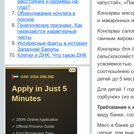
расстояние и размеры на-
капустой», «Па
глаз?
Консервы мяс
Оборудование ночлега в
походе
и макарон­ных 
Генетические признаки. Как
Консервы сал
передаются характерные
черты
свиным жи­ром»
Интересные факты в истории
Консервы для 
Западной Европы
Клетки и ДНК. Что такое ДНК
сельскохозяйс
усвояемостью. 
соотношению ос
детей до 5 мес
Для детей 1 го
горбунок» (из к
Требования к 
виду банки, со
Мясо в банке д
целые,.при вы­