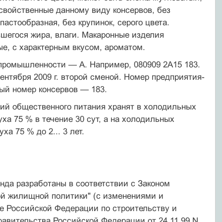
 свойственные данному виду консервов, без
пастообразная, без крупинок, серого цвета.
шегося жира, влаги. Макаронные изделия
е, с характер­ным вкусом, ароматом.
промышленности — А. Например, 080909 2А15 183.
ентября 2009 г. второй сменой. Номер предприятия-
ый номер консервов — 183.
тий общественного питания хранят в холодильных
ха 75 % в течение 30 сут, а на холодильных
а 75 % до 2... 3 лет.
да разработаны в соответствии с Законом
ой жилищной политики" (с изменениями и
те Российской Федерации по строительству и
авительства Российской Федерации от 24.11.99 N