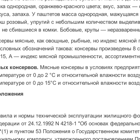
ка однородная, оранжево-красного цвета; вкус, запах —
куса, запаха. У паштетов масса одно­родная, мажущаяся 
ш розовый, упругий с небольшим количеством вы­делив
 не сбившиеся в комки. Бобовые, крупы — неразваренны
ервы мясные, как овощные, рыбные, но индекс мясной 
словных обозначений такова: консервы произведены 8 с
 15, А — индекс мясной промышленности, ассортиментн
ых консервов.
Мясные консервы в условиях пред­прия
мпературе от 0 до 2 °С и относительной влажности возду
мпературе от 0 до 15°С и относительной влажности воздух
оложения
вила и нормы технической эксплуатации жилищного фон
ерации от 24.12.1992 N 4218-1 "Об основах федеральн
(1) и пунктом 53 Положения о Государственном комите
нальному комплексу, утвержденного постановлением Пр