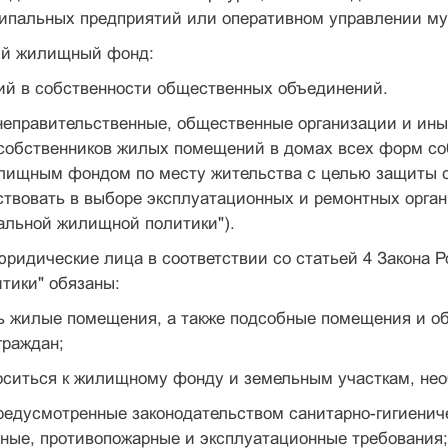
ипальных предприятий или оперативном управлении м
ый жилищный фонд:
ий в собственности общественных объединений.
 неправительственные, общественные организации и ин
 собственников жилых помещений в домах всех форм со
лищным фондом по месту жительства с целью защиты с
ствовать в выборе эксплуатационных и ремонтных орга
альной жилищной политики").
 юридические лица в соответствии со статьей 4 Закона
тики" обязаны:
ть жилые помещения, а также подсобные помещения и о
граждан;
носиться к жилищному фонду и земельным участкам, н
редусмотренные законодательством санитарно-гигиениче
ные, противопожарные и эксплуатационные требования;