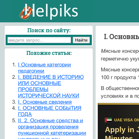
Поиск по сайту:
I. Основ
Мясные консе
Похожие статьи:
герметично уку
I Основные категории
Мясные консерв
педагогики
I. ВВЕДЕНИЕ В ИСТОРИЮ
100 г продукта 1
ИЛИ ОСНОВНЫЕ
В общественно
ПРОБЛЕМЫ
ИСТОРИЧЕСКОЙ НАУКИ
условиях и в п
I. Основные сведения
I. ОСНОВНЫЕ СОБЫТИЯ
ГОДА
II. 2. Основные средства и
организация проведения
пункционной катетеризации