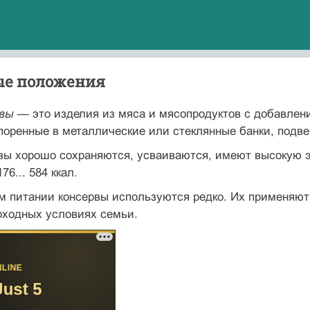
ные положения
рвы
— это изделия из мяса и мясопродуктов с до­бавлен
поренные в металлические или стеклянные банки, подве
ы хорошо сохраняются, усваиваются, имеют вы­сокую э
76... 584 ккал.
м питании консервы используются редко. Их при­меняю
о­ходных условиях семьи.