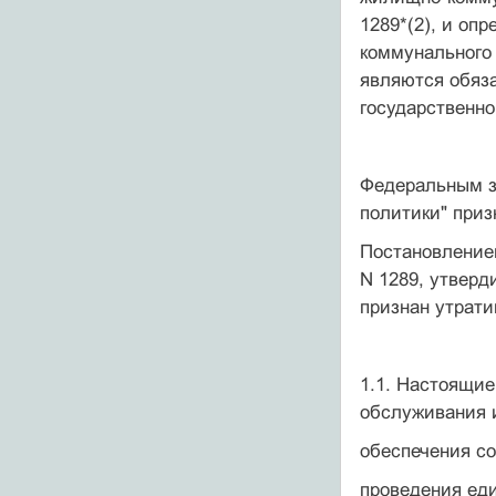
1289*(2), и оп
коммунального
являются обяз
государственно
Федеральным за
политики" при
Постановлением
N 1289, утвер
признан утрат
1.1. Настоящи
обслуживания 
обеспечения с
проведения ед