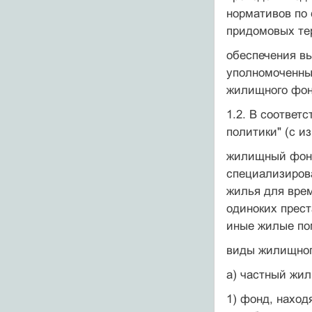
нормативов по 
придомовых те
обеспечения в
уполномоченны
жилищного фон
1.2. В соответ
политики" (с и
жилищный фонд
специализиров
жилья для вре
одиноких прест
иные жилые по
виды жилищног
а) частный жи
1) фонд, наход