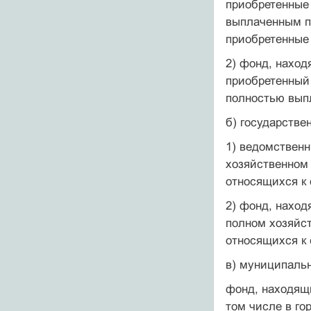
приобретенные
выплаченным п
приобретенные 
2) фонд, наход
приобретенный 
полностью вып
б) государств
1) ведомствен
хозяйственном
относящихся к 
2) фонд, наход
полном хозяйс
относящихся к
в) муниципаль
фонд, находящи
том числе в го