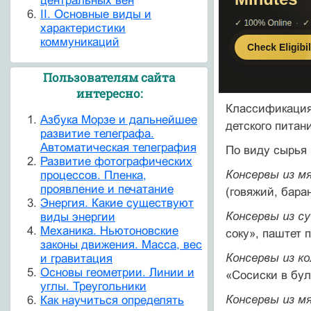
центральных вен
II. Основные виды и
характеристики
коммуникаций
Пользователям сайта
интересно:
Классификация
Азбука Морзе и дальнейшее
детского питан
развитие телеграфа.
Автоматическая телеграфия
По виду сырья
Развитие фотографических
Консервы из м
процессов. Пленка,
проявление и печатание
(говяжий, бара
Энергия. Какие существуют
Консервы из с
виды энергии
Механика. Ньютоновские
соку», паштет 
законы движения. Масса, вес
Консервы из к
и гравитация
Основы геометрии. Линии и
«Сосиски в бул
углы. Треугольники
Консервы из м
Как научиться определять