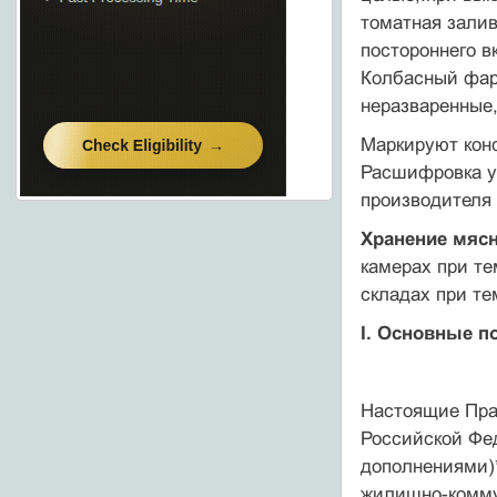
томатная залив
постороннего в
Колбасный фар
неразваренные,
Маркируют конс
Рас­шифровка у
производи­теля
Хранение мясн
камерах при те
складах при те
I. Основные п
Настоящие Пра
Российской Фед
дополнениями)*
жилищно-комму