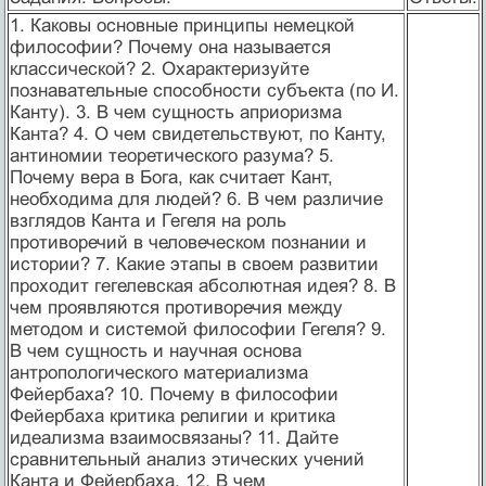
1. Каковы основные принципы немецкой
философии? Почему она называется
классической? 2. Охарактеризуйте
познавательные способности субъекта (по И.
Канту). 3. В чем сущность априоризма
Канта? 4. О чем свидетельствуют, по Канту,
антиномии теоретического разума? 5.
Почему вера в Бога, как считает Кант,
необходима для людей? 6. В чем различие
взглядов Канта и Гегеля на роль
противоречий в человеческом познании и
истории? 7. Какие этапы в своем развитии
проходит гегелевская абсолютная идея? 8. В
чем проявляются противоречия между
методом и системой философии Гегеля? 9.
В чем сущность и научная основа
антропологического материализма
Фейербаха? 10. Почему в философии
Фейербаха критика религии и критика
идеализма взаимосвязаны? 11. Дайте
сравнительный анализ этических учений
Канта и Фейербаха. 12. В чем