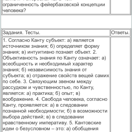
ограниченность фейербаховской концепции
человека?
Задания. Тесты.
Ответы.
1. Согласно Канту субъект: а) является
источником знания; б) определяет форму
знания; в) интуитивно познает объект. 2.
Объективность знания по Канту означает: а)
всеобщность и необходимый характер
знания; б) независимость знания от
субъекта; в) отражение свойств вещей самих
по себе. 3. Связующим звеном между
рассудком и чувственностью, по Канту,
является: а) практика; б) опыт; в)
воображение. 4. Свобода человека, согласно
Канту, проявляется: а) в следовании
познанной необходимости; б) в возможности
выбора действий; в) в следовании
нравственному императиву. 5. Кантовские
идеи о безусловном – это: а) обобщения