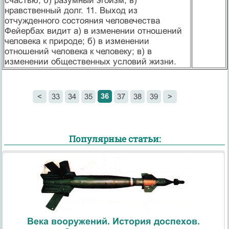
счастью; б) разумный эгоизм; в)
нравственный долг. 11. Выход из
отчужденного состояния человечества
Фейербах видит а) в изменении отношений
человека к природе; б) в изменении
отношений человека к человеку; в) в
изменении общественных условий жизни.
36
<
33
34
35
37
38
39
>
Популярные статьи:
Века вооружений. История доспехов.