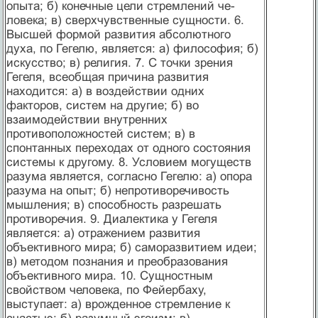
опыта; б) конечные цели стремлений че-
ловека; в) сверхчувственные сущности. 6.
Высшей формой развития абсолютного
духа, по Гегелю, является: а) философия; б)
искусство; в) религия. 7. С точки зрения
Гегеля, всеобщая причина развития
находится: а) в воздействии одних
факторов, систем на другие; б) во
взаимодействии внутренних
противоположностей систем; в) в
спонтанных переходах от одного состояния
системы к другому. 8. Условием могуществ
разума является, согласно Гегелю: а) опора
разума на опыт; б) непротиворечивость
мышления; в) способность разрешать
противоречия. 9. Диалектика у Гегеля
является: а) отражением развития
объективного мира; б) саморазвитием идеи;
в) методом познания и преобразования
объективного мира. 10. Сущностным
свойством человека, по Фейербаху,
выступает: а) врожденное стремление к