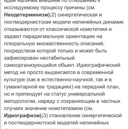
идеи наличия внешней по отношению к
исследуемому процессу причины (см.
Неодетерми­низм);
2) синергетическая и
постмодернистская модели нелинейных динамик
отказываются от классической номотетики и
задают парадигмальную ориентацию на
плюральную множественность описаний,
посредством которой только и может быть
зафиксирован нестабиль­ный
самоорганизующийся объект. Идиографический
метод не просто выдвигается в современной
культуре (как в естественно-научной, так и в
гуманитарной ее традициях) на передний план,
но и претендует на статус универсальной
методологии, наряду с сохраняющим в частных
случаях значение номотетизмом (см.
Идиографизм);
3) становление синергетической
и постмодер­нистской моделей нелинейных