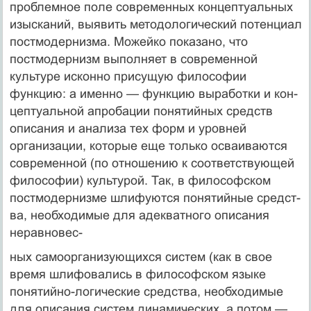
проблемное поле современных концептуальных
изыска­ний, выявить методологический потенциал
постмодер­низма. Можейко показано, что
постмодернизм выполня­ет в современной
культуре исконно присущую филосо­фии
функцию: а именно — функцию выработки и кон­
цептуальной апробации понятийных средств
описания и анализа тех форм и уровней
организации, которые еще только осваиваются
современной (по отношению к со­ответствующей
философии) культурой. Так, в философ­ском
постмодернизме шлифуются понятийные средст­
ва, необходимые для адекватного описания
неравновес-
ных самоорганизующихся систем (как в свое
время шлифовались в философском языке
понятийно-логиче­ские средства, необходимые
для описания систем дина­мических, а потом —