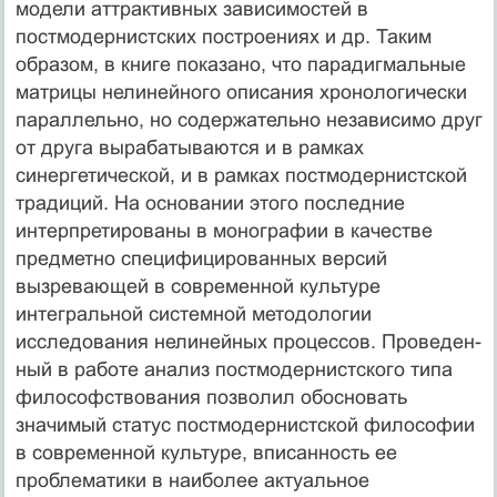
модели аттрактивных зависимостей в
постмодернистских построениях и др. Таким
образом, в книге показано, что парадигмальные
матрицы нелинейного описания хронологически
парал­лельно, но содержательно независимо друг
от друга вы­рабатываются и в рамках
синергетической, и в рамках постмодернистской
традиций. На основании этого по­следние
интерпретированы в монографии в качестве
предметно специфицированных версий
вызревающей в современной культуре
интегральной системной методо­логии
исследования нелинейных процессов. Проведен­
ный в работе анализ постмодернистского типа
фило­софствования позволил обосновать
значимый статус постмодернистской философии
в современной культу­ре, вписанность ее
проблематики в наиболее актуальное