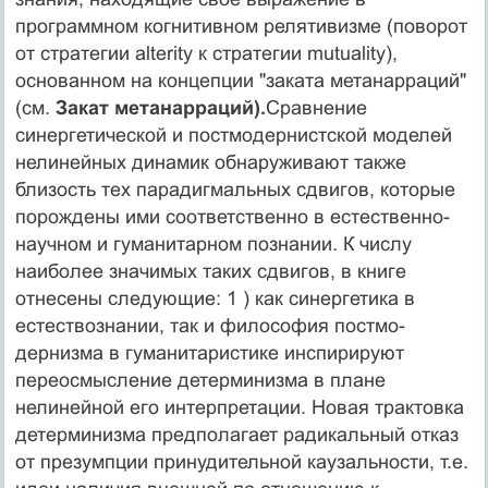
программном когнитивном релятивизме (поворот
от стратегии alterity к стратегии mutuality),
основанном на концепции "заката метанарраций"
(см.
Закат метанарраций).
Сравнение
синергетической и постмодернист­ской моделей
нелинейных динамик обнаруживают так­же
близость тех парадигмальных сдвигов, которые
по­рождены ими соответственно в естественно-
научном и гуманитарном познании. К числу
наиболее значимых таких сдвигов, в книге
отнесены следующие: 1 ) как си­нергетика в
естествознании, так и философия постмо­
дернизма в гуманитаристике инспирируют
переосмыс­ление детерминизма в плане
нелинейной его интерпре­тации. Новая трактовка
детерминизма предполагает ра­дикальный отказ
от презумпции принудительной кау­зальности, т.е.