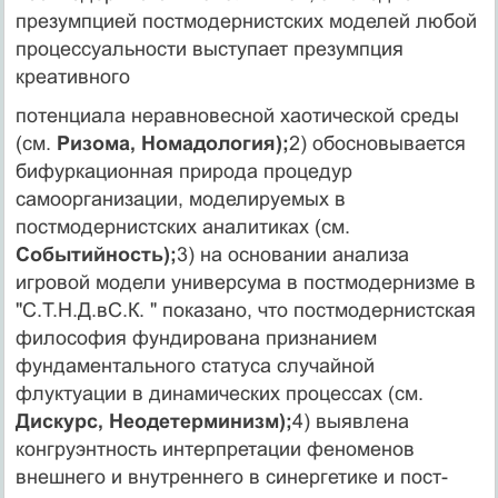
презумпцией постмодернистских моделей любой
процессуальности выступает презумпция
креативного
потенциала неравновесной хаотической среды
(см.
Ризома, Номадология);
2) обосновывается
бифуркацион­ная природа процедур
самоорганизации, моделируемых в
постмодернистских аналитиках (см.
Событийность);
3) на основании анализа
игровой модели универсума в постмодернизме в
"С.Т.Н.Д.вС.К. " показано, что пост­модернистская
философия фундирована признанием
фундаментального статуса случайной
флуктуации в ди­намических процессах (см.
Дискурс, Неодетерми­низм);
4) выявлена
конгруэнтность интерпретации фе­номенов
внешнего и внутреннего в синергетике и пост­