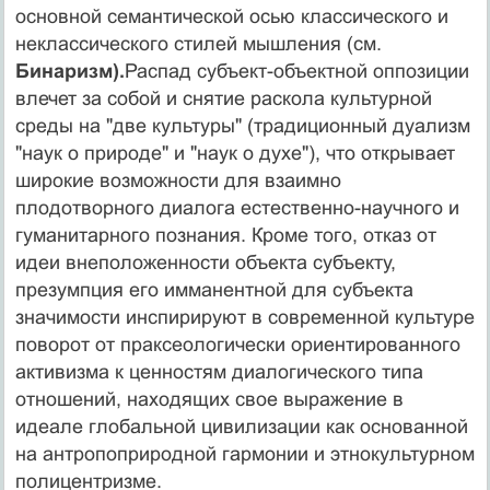
основной семантической осью классического и
неклассического стилей мышления (см.
Бинаризм).
Распад субъект-объ­ектной оппозиции
влечет за собой и снятие раскола культурной
среды на "две культуры" (традиционный ду­ализм
"наук о природе" и "наук о духе"), что открывает
широкие возможности для взаимно
плодотворного диа­лога естественно-научного и
гуманитарного познания. Кроме того, отказ от
идеи внеположенности объекта субъекту,
презумпция его имманентной для субъекта
значимости инспирируют в современной культуре
пово­рот от праксеологически ориентированного
активизма к ценностям диалогического типа
отношений, находящих свое выражение в
идеале глобальной цивилизации как основанной
на антропоприродной гармонии и этнокуль­турном
полицентризме.