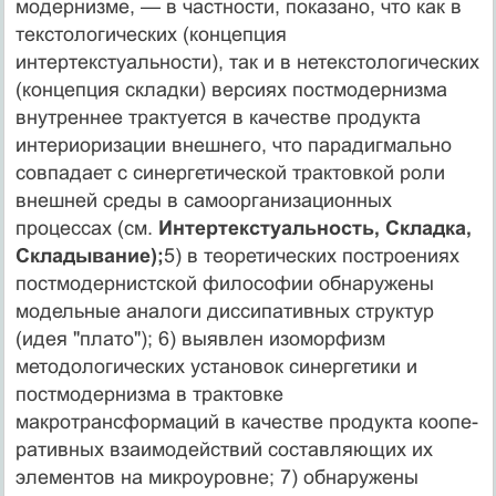
модернизме, — в частности, показано, что как в
тексто­логических (концепция
интертекстуальности), так и в нетекстологических
(концепция складки) версиях пост­модернизма
внутреннее трактуется в качестве продукта
интериоризации внешнего, что парадигмально
совпада­ет с синергетической трактовкой роли
внешней среды в самоорганизационных
процессах (см.
Интертексту­альность, Складка,
Складывание);
5) в теоретичес­ких построениях
постмодернистской философии обна­ружены
модельные аналоги диссипативных структур
(идея "плато"); 6) выявлен изоморфизм
методологичес­ких установок синергетики и
постмодернизма в трак­товке
макротрансформаций в качестве продукта коопе­
ративных взаимодействий составляющих их
элементов на микроуровне; 7) обнаружены