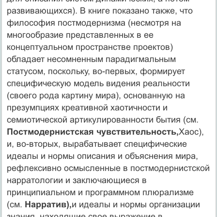
развивающихся). В книге показа­но также, что
философия постмодернизма (несмотря на
многообразие представленных в ее
концептуальном пространстве проектов)
обладает несомненным парадигмальным
статусом, поскольку, во-первых, формиру­ет
специфическую модель видения реальности
(своего рода картину мира), основанную на
презумпциях креа­тивной хаотичности и
семиотической артикулированности бытия (см.
Постмодернистская чувствитель­ность,
Хаос),
и, во-вторых, вырабатывает специфичес­кие
идеалы и нормы описания и объяснения мира,
ре­флексивно осмысленные в постмодернистской
нарратологии и заключающиеся в
принципиальном и про­граммном плюрализме
(см.
Нарратив),
и идеалы и нор­мы организации
знания, находящие свое выражение в