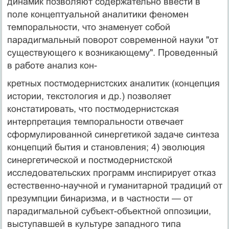
динамик позволяют со­держательно ввести в
поле концептуальной аналитики феномен
темпоральности, что знаменует собой
парадигмальный поворот современной науки "от
существующе­го к возникающему". Проведенный
в работе анализ кон-
кретных постмодернистских аналитик (концепция
исто­рии, текстология и др.) позволяет
констатировать, что постмодернистская
интерпретация темпоральности от­вечает
сформулированной синергетикой задаче синтеза
концепций бытия и становления; 4) эволюция
синергетической и постмодернистской
исследовательских про­грамм инспирирует отказ
естественно-научной и гума­нитарной традиций от
презумпции бинаризма, и в част­ности — от
парадигмальной субъект-объектной оппози­ции,
выступавшей в культуре западного типа