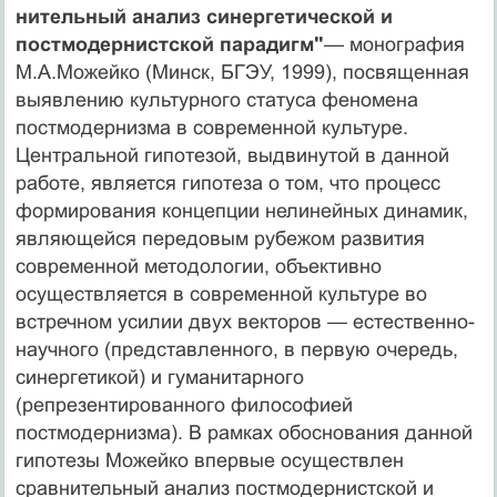
нительный анализ синергетической и
постмодер­нистской парадигм"
— монография
М.А.Можейко (Минск, БГЭУ, 1999), посвященная
выявлению культур­ного статуса феномена
постмодернизма в современной культуре.
Центральной гипотезой, выдвинутой в данной
работе, является гипотеза о том, что процесс
формиро­вания концепции нелинейных динамик,
являющейся пе­редовым рубежом развития
современной методологии, объективно
осуществляется в современной культуре во
встречном усилии двух векторов — естественно-
науч­ного (представленного, в первую очередь,
синергети­кой) и гуманитарного
(репрезентированного философи­ей
постмодернизма). В рамках обоснования данной
ги­потезы Можейко впервые осуществлен
сравнительный анализ постмодернистской и