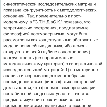
синергетической исследо­вательских матриц и
показана конгруэнтность их мето­дологических
оснований. Так, применительно к пост­
модернизму, в "С.Т.Н.Д.вС.К." показано, что
теоретиче­ские построения, предлагаемые
философией постмо­дернизма, могут быть
рассмотрены как концептуальные абстрактные
модели нелинейных динамик, ибо демон­
стрируют (по всей глубине сопоставления)
конгруэнт­ность (по парадигмально-
методологическому крите­рию) с синергетической
исследовательской матрицей: 1) на материале
анализа исчерпывающего многообразия
постмодернистских философских построений
доказы­вается, что феномен самоорганизации
нестабильной среды выступает в качестве
предмета изучения практи­чески во всех
постмодернистских аналитиках, а исход­ной