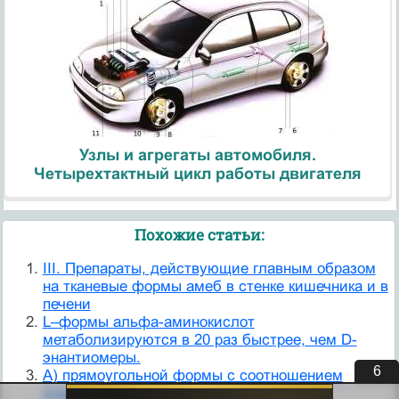
Узлы и агрегаты автомобиля.
Четырехтактный цикл работы двигателя
Похожие статьи:
III. Препараты, действующие главным образом
на тканевые формы амеб в стенке кишечника и в
печени
L–формы альфа-аминокислот
метаболизируются в 20 раз быстрее, чем D-
энантиомеры.
6
А) прямоугольной формы с соотношением
сторон 4 : 1