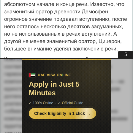
абсолютном начале и конце речи. Известно, что
знаменитый оратор древности Демосфен
огромное значение придавал вступлению, после
него осталось несколько десятков задуманных,
но не использованных в речах вступлений. А
другой не менее знаменитый оратор, Цицерон,
большее внимание уделял заключению речи.
4
Композиция предусматривает заботу о
соответствии, соразмерности частей, об их
гармонии. Расположение и группировка
компонентов речи относительно друг друга – не
единственная проблема композиции. Автором
должны быть предусмотрены и средства
усиления ее выразительности (например,
«обманутое ожидание»),
а также собственно
композиционные приемы управления вниманием
аудитории. В речи должен присутствовать