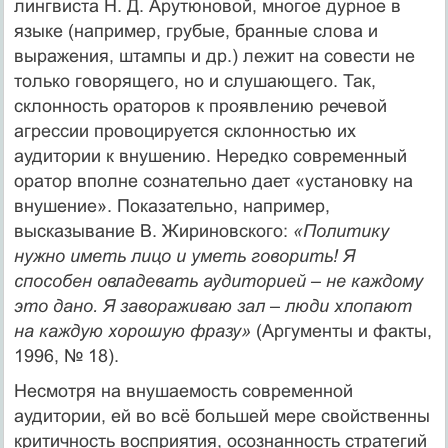
лингвиста Н. Д. Арутюновой, многое дурное в
языке (например, грубые, бранные слова и
выражения, штампы и др.) лежит на совести не
только говорящего, но и слушающего. Так,
склонность ораторов к проявлению речевой
агрессии провоцируется склонностью их
аудитории к внушению. Нередко современный
оратор вполне сознательно дает «установку на
внушение». Показательно, например,
высказывание В. Жириновского:
«Политику
нужно иметь лицо и уметь говорить! Я
способен овладевать аудиторией
–
не каждому
это дано. Я завораживаю зал
–
люди хлопают
на каждую хорошую фразу»
(Аргументы и факты,
1996, № 18).
Несмотря на внушаемость современной
аудитории, ей во всё большей мере свойственны
критичность восприятия, осознанность стратегий