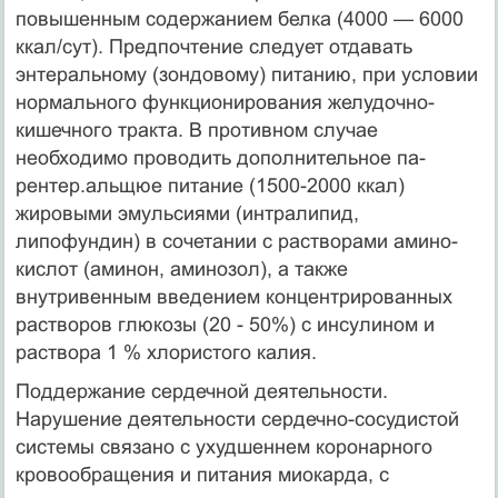
повышенным содержанием белка (4000 — 6000
ккал/сут). Предпочтение сле­дует отдавать
энтеральному (зондовому) питанию, при условии
нормального функционирования желудочно-
кишечного тракта. В противном случае
необходимо проводить дополнительное па-
рентер.альщюе питание (1500-2000 ккал)
жировыми эмульсиями (интралипид,
липофундин) в сочетании с растворами амино­
кислот (аминон, аминозол), а также
внутривенным введением концентрированных
растворов глюкозы (20 - 50%) с инсули­ном и
раствора 1 % хлористого калия.
Поддержание сердечной деятельности.
Нарушение деятель­ности сердечно-сосудистой
системы связано с ухудшеннем ко­ронарного
кровообращения и питания миокарда, с