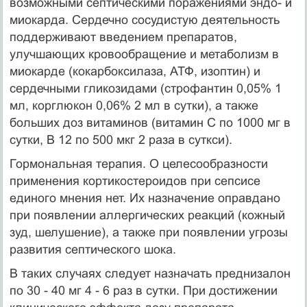
возможными септическими поражениями эндо- и
миокарда. Сердечно сосу­дистую деятельность
поддерживают введением препаратов,
улучшающих кровообращение и метаболизм в
миокарде (кокарбоксилаза, АТФ, изоптин) и
сердечными гликозидами (стро­фантин 0,05% 1
мл, корглюкон 0,06% 2 мл в сутки), а также
больших доз витаминов (витамин С по 1000 мг в
сутки, В 12 по 500 мкг 2 раза в суткси).
Гормональная терапия. О целесообразности
применения кортикостероидов при сепсисе
единого мнения нет. Их назначе­ние оправдано
при появлении аллергических реакций (кожный
зуд, шелушение), а также при появлении угрозы
развития сеп­тического шока.
В таких случаях следует назначать преднизалон
по 30 - 40 мг 4 - 6 раз в сутки. При достижении