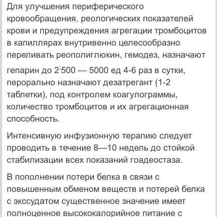
Для улучшения периферического
кровообращения, реоло­гических показателей
крови и предупреждения агрегации тром­боцитов
в капиллярах внутривенно целесообразно
переливать реополиглюкин, гемодез, назначают
:
гепарин до 2
500 — 5000 ед 4-6 раз в сутки,
перорально назначают дезатрегант (1-2
таблетки), под контролем коагулограммы,
количество тромбо­цитов и их агрегационная
способность.
Интенсивную инфузионную терапию следует
проводить в течение 8—10 недель до стойкой
стабилизации всех показаний гоадеостаза.
В пополнении потери белка в связи с
повышенным обменом веществ и потерей белка
с экссудатом существенное значение имеет
полноценное высококалорийное питание с