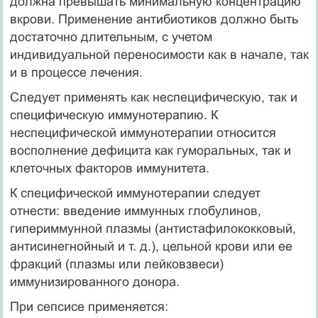
должна превышать минимальную концентрацию
вкрови. Применение антибиоти­ков должно быть
достаточно длительным, с учетом
индивидуальной переносимости как в начале, так
и в процессе лечения.
Следует применять как неспецифическую, так и
специфи­ческую иммунотерапию. К
неспецифической иммунотерапии от­носится
восполнение дефицита как гуморальных, так и
клеточ­ных факторов иммунитета.
К специфической иммунотерапии следует
отнести: введение иммунных глобулинов,
гипериммунной плазмы (антистафило­кокковый,
антисинегнойный и т. д.), цельной крови или ее
фракций (плазмы или лейковзвеси)
иммунизированного донора.
При сепсисе применяется: