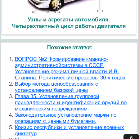
Узлы и агрегаты автомобиля.
Четырехтактный цикл работы двигателя
Похожие статьи:
ВОПРОС №2 Формирование кмандно-
административнойсистемы в СССР.
Установление режима личной власти И.В.
Сталина. Политические процессы 30-х годов
Выбор метода ценообразования с
установлением базовой цены
Глава 35. Установление групповой
принадлежности и идентификация орудий по
механическим повреждениям.
Законодательное установление маржи по
операциям с ценными бумагами.
Кризис республики и установление военных
диктатур
5