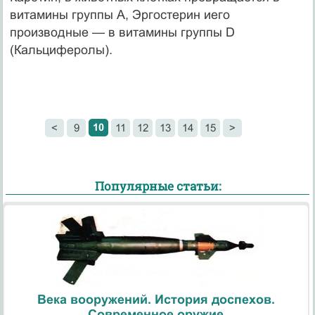
витамины группы А, Эргостерин иего
производные — в витамины группы D
(Кальциферолы).
10
<
9
11
12
13
14
15
>
Популярные статьи:
Века вооружений. История доспехов.
Современное оружие