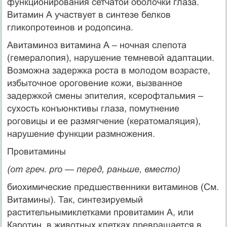
функционирования сетчатой оболочки глаза.
Витамин А участвует в синтезе белков
гликопротеинов и родопсина.
Авитаминоз витамина А – ночная слепота
(гемералопия), нарушение темневой адаптации.
Возможна задержка роста в молодом возрасте,
избыточное ороговение кожи, вызванное
задержкой смены эпителия, ксерофтальмия –
сухость конъюнктивы глаза, помутнение
роговицы и ее размягчение (кератомаляция),
нарушение функции размножения.
Провитамины
(
от греч
.
pro
—
перед
,
раньше
,
вместо
)
биохимические предшественники витаминов (См.
Витамины). Так, синтезируемый
растительнымиклетками провитамин А, или
Каротин, в животных клетках превращается в