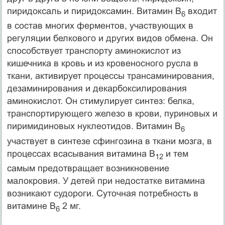
пиридоксаль и пиридоксамин. Витамин В
входит
6
в состав многих ферментов, участвующих в
регуляции белкового и других видов обмена. Он
способствует транспорту аминокислот из
кишечника в кровь и из кровеносного русла в
ткани, активирует процессы трансаминирования,
дезаминирования и декарбоксилирования
аминокислот. Он стимулирует синтез: белка,
транспортирующего железо в крови, пуриновых и
пиримидиновых нуклеотидов. Витамин В
6
участвует в синтезе сфингозина в ткани мозга, в
процессах всасывания витамина В
и тем
12
самым предотвращает возникновение
малокровия. У детей при недостатке витамина
возникают судороги. Суточная потребность в
витамине В
2 мг.
6