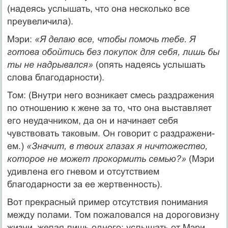
(надеясь услы­шать, что она несколько все
преувеличила).
Мэри:
«Я делаю все, чтобы помочь тебе. Я
готова обойтись без покупок для себя, лишь бы
ты не надрывался»
(опять надеясь услышать
слова благодарности).
Том: (Внутри него возникает смесь раздражения
по отноше­нию к жене за то, что она выставляет
его неудачником, да он и начинает себя
чувствовать таковым. Он говорит с раздражени­
ем.)
«Значит, в твоих глазах я ничтожество,
которое не может прокормить семью?»
(Мэри
удивлена его гневом и отсутствием
благодарности за ее жертвенность).
Вот прекрасный пример отсутствия понимания
между полами. Том пожаловался на дороговизну
жизни, желая лишь одного: ус­лышать от Мэри