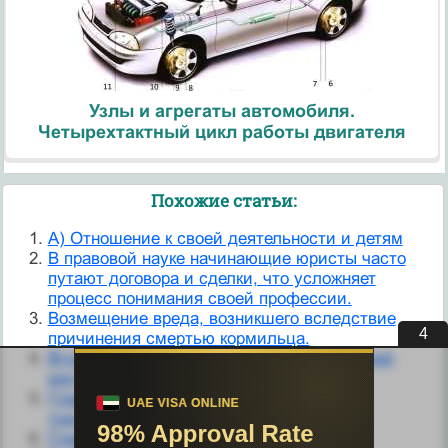
Узлы и агрегаты автомобиля.
Четырехтактный цикл работы двигателя
Похожие статьи:
А) Отношение к своей деятельности и детям
В правовой науке начинающие юристы часто
путают договора и сделки, что усложняет
процесс понимания своей профессии.
Возмещение вреда, возникшего вследствие
3
причинения смертью кормильца.
Вторая зрелость – время реализации своей
мечты
Глава 3. Ограничения, накладываемые
традиционной женской ролью.
Глава 4. Невротическая гордость