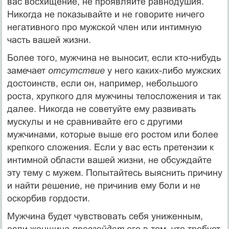
вас восхищение, не проявляйте равноду­шия.
Никогда не показывайте и не говорите ничего
негативного про мужской член или интимную
часть вашей жизни.
Более того, мужчина не выносит, если кто-нибудь
замеча­ет
отсутствие
у него каких-либо мужских
достоинств, если он, например, небольшого
роста, хрупкого для мужчины телосло­жения и так
далее. Никогда не советуйте ему развивать
мускулы и не сравнивайте его с другими
мужчинами, которые выше его ростом или более
крепкого сложения. Если у вас есть претен­зии к
интимной области вашей жизни, не обсуждайте
эту тему с мужем. Попытайтесь выяснить причину
и найти решение, не причинив ему боли и не
оскорбив гордости.
Мужчина будет чувствовать себя униженным,
если женщина
превзойдет
его в том, что требует