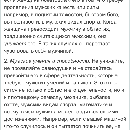
проявления мужских качеств или силы,
например, в поднятии тяжестей, быстром беге,
вы­носливости, в мужских видах спорта. Когда
женщина превосхо­дит мужчину в областях,
традиционно считающихся мужскими, она
унижает
его. В таких случаях он перестает
чувствовать себя мужчиной.
2.
Мужские умения и способности.
Не унижайте,
не проявляй­те равнодушия и не старайтесь
превзойти его в сфере деятель­ности, которые
требуют мужских умений и навыков. Это отно­
сится не только к области его деятельности, но и
к плотницко­му ремеслу, механике, рыбалке,
охоте, мужским видам спорта, математике и
всему, в чем мужчина может гордиться своими
достижениями. Например, если с вашей машиной
что-то слу­чилось и он пытается починить ее, не