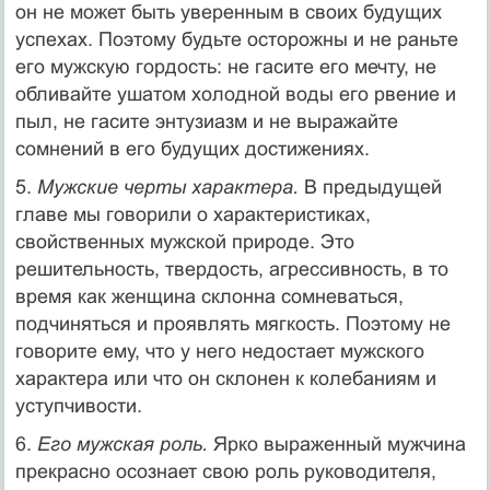
он не мо­жет быть уверенным в своих будущих
успехах. Поэтому будь­те осторожны и не раньте
его мужскую гордость: не гасите его мечту, не
обливайте ушатом холодной воды его рвение и
пыл, не гасите энтузиазм и не выражайте
сомнений в его будущих достижениях.
5.
Мужские черты характера.
В предыдущей
главе мы гово­рили о характеристиках,
свойственных мужской природе. Это
решительность, твердость, агрессивность, в то
время как женщи­на склонна сомневаться,
подчиняться и проявлять мягкость. По­этому не
говорите ему, что у него недостает мужского
характера или что он склонен к колебаниям и
уступчивости.
6.
Его мужская роль.
Ярко выраженный мужчина
прекрасно осознает свою роль руководителя,