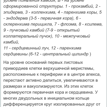
уровне появления камбия; В - на уровне
сформированной структуры. 1 - прокамбий, 2 -
эпидерма, 3 - колленхима, 4 - паренхима коры, 5
- эндодерма (3-5 - первичная кора), 6 -
склеренхима перицикла, 7 - флоэма, 8 - ксилема,
9 - пучковый камбий (7-9 - открытый
коллатеральный пучок), 10 - межпучковый
камбий,
11 - сердцевинный луч, 12 - паренхима
сердцевины (6-12 - центральный цилиндр
)
На уровне оснований первых листовых
примордиев клетки верхушечной меристемы,
расположенные к периферии и в центре апекса,
перестают активно делиться, увеличиваются в
размерах и вакуолизируются. Из этих клеток
формируются первичная кора и сердцевина. У
многих двудольных в инициальном кольце
дифференцируется круг изолированных друг от