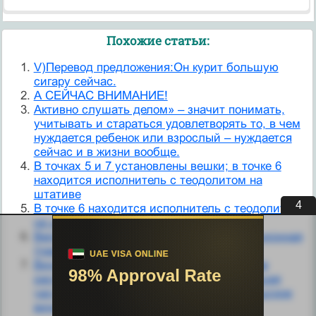
Похожие статьи:
V)Перевод предложения:Он курит большую
сигару сейчас.
А СЕЙЧАС ВНИМАНИЕ!
Активно слушать делом» – значит понимать,
учитывать и стараться удовлетворять то, в чем
нуждается ребенок или взрослый – нуждается
сейчас и в жизни вообще.
В точках 5 и 7 установлены вешки; в точке 6
находится исполнитель с теодолитом на
штативе
3
В точке 6 находится исполнитель с теодолитом
на штативе
Великобритания — старейшая конституционная
{парламентар­ная) монархия в мире.
Вино. Более 96 % чешских виноградников
расположена в Южной Моравии, небольшая
часть находится в Богемии. Поэтому чешское
вино обычно называется моравским.