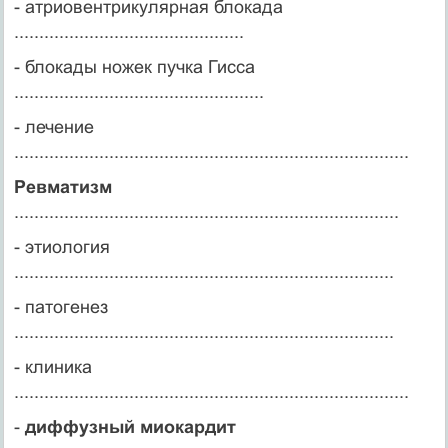
- атриовентрикулярная блокада
..............................................
- блокады ножек пучка Гисса
..................................................
- лечение
...............................................................................
Ревматизм
.............................................................................
- этиология
............................................................................
- патогенез
............................................................................
- клиника
...............................................................................
-
диффузный миокардит