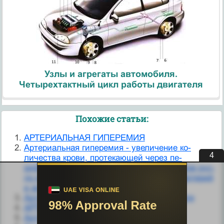
Узлы и агрегаты автомобиля.
Четырехтактный цикл работы двигателя
Похожие статьи:
АРТЕРИАЛЬНАЯ ГИПЕРЕМИЯ
Артериальная гиперемия - увеличение ко­
3
личества крови, протекающей через пе­
риферическое и (или) микроциркуляторное рус­
ло вследствие дилятации приводящих артерий
и артериол.
Артериальная гиперемия в головном мозге
АРТЕРИАЛЬНАЯ ГИПЕРТЕНЗИЯ
Артериальная гипертония