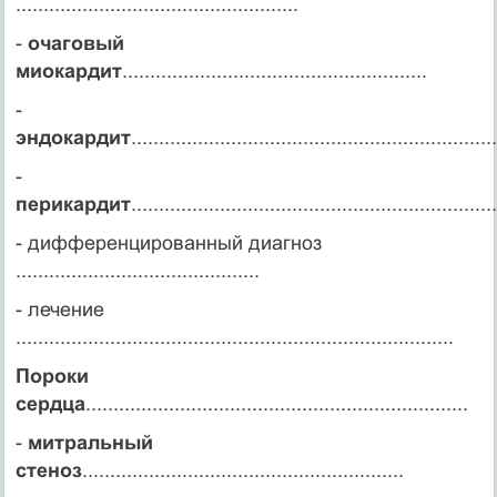
...................................................
-
очаговый
миокардит
.......................................................
-
эндокардит
..................................................................
-
перикардит
..................................................................
- дифференцированный диагноз
............................................
- лечение
...............................................................................
Пороки
сердца
.....................................................................
-
митральный
стеноз
..........................................................