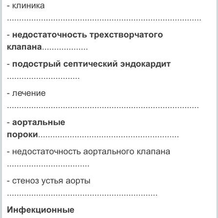
- клиника
................................................................................
-
недостаточность трехстворчатого
клапана
...................
-
подострый септический эндокардит
..............................
- лечение
...............................................................................
-
аортальные
пороки
..........................................................
- недостаточность аортального клапана
..................................
- стеноз устья аорты
..............................................................
Инфекционные