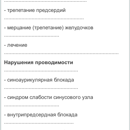
- трепетание предсердий
.......................................................
- мерцание (трепетание) желудочков
......................................
- лечение
...............................................................................
Нарушения проводимости
...................................................
- синоаурикулярная блокада
...................................................
- синдром слабости синусового узла
......................................
- внутрипредсердная блокада
................................................