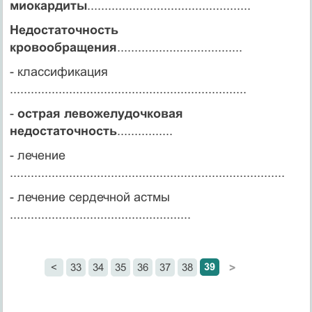
миокардиты
...............................................
Недостаточность
кровообращения
....................................
- классификация
....................................................................
-
острая левожелудочковая
недостаточность
................
- лечение
...............................................................................
- лечение сердечной астмы
....................................................
39
<
33
34
35
36
37
38
>