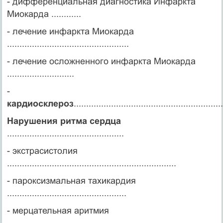
- дифференциальная диагностика Инфаркта
Миокарда ............
- лечение инфаркта Миокарда
.................................................
- лечение осложненного инфаркта Миокарда
...........................
-
кардиосклероз
............................................................
Нарушения ритма сердца
...............................................
- экстрасистолия
....................................................................
- пароксизмальная тахикардия
................................................
- мерцательная аритмия
.........................................................