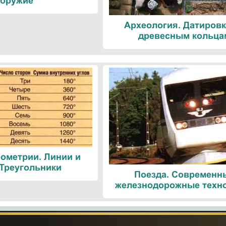
оружие
Археология. Датировк
древесным кольца
ометрии. Линии и
 Треугольники
Поезда. Современн
железнодорожные техн