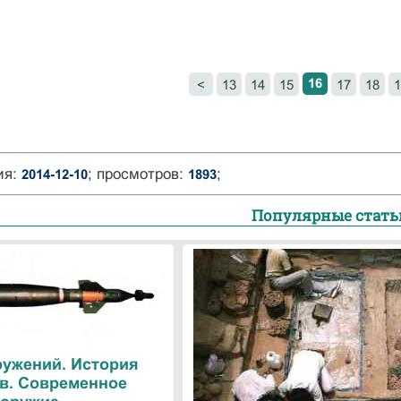
16
<
13
14
15
17
18
1
ия:
; просмотров:
;
2014-12-10
1893
Популярные стать
ружений. История
в. Современное