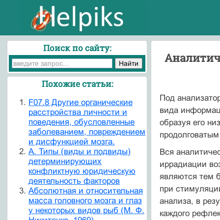
Поиск по сайту:
Аналитич
Похожие статьи:
Под анализатор
F07.8 Другие органические
вида информац
расстройства личности и
поведения, обусловленные
образуя его ни
заболеванием, повреждением
продолговатым 
и дисфункцией мозга.
А. Типы (виды и подвиды)
Вся аналитичес
детерминирующих
иррадиации во
конфликтную юридическую
являются тем б
деятельность факторов
при стимуляции
Абсолютная и относительная
масса головного мозга и глаз
анализа, в рез
у некоторых видов рыб (М. Ф.
каждого рефлек