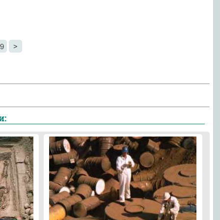
9
>
и: