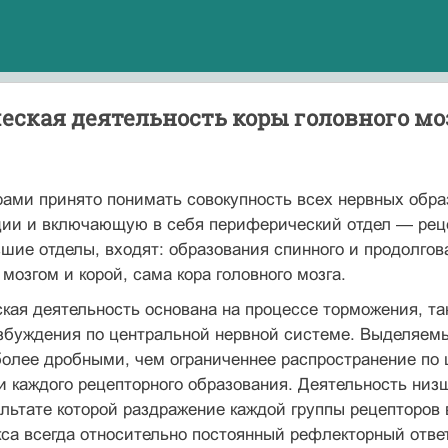
еская деятельность коры головного мо
ами принято понимать совокупность всех нервных обра
ии и включающую в себя периферический отдел — рецеп
зшие отделы, входят: образования спинного и продолго
мозгом и корой, сама кора головного мозга.
кая деятельность основана на процессе торможения, та
збуждения по центральной нервной системе. Выделяем
олее дробными, чем ограниченнее распространение по 
 каждого рецепторного образования. Деятельность ни
ультате которой раздражение каждой группы рецепторов
са всегда относительно постоянный рефлекторный ответ.