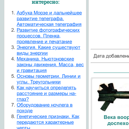
интересно:
Азбука Морзе и дальнейшее
развитие телеграфа.
Автоматическая телеграфия
Развитие фотографических
процессов. Пленка,
проявление и печатание
Энергия. Какие существуют
виды энергии
Дата добавлен
Механика. Ньютоновские
законы движения. Масса, вес
и гравитация
Основы геометрии. Линии и
углы. Треугольники
Как научиться определять
расстояние и размеры на-
глаз?
Оборудование ночлега в
походе
Генетические признаки. Как
Века воо
передаются характерные
доспехо
черты