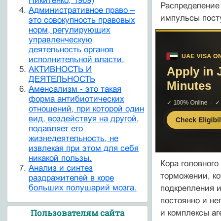
Никитенко, 1969)
Распределение 
Административное право –
импульсы посту
это совокупность правовых
норм, регулирующих
управленческую
деятельность органов
исполнительной власти.
АКТИВНОСТЬ И
ДЕЯТЕЛЬНОСТЬ
Аменсализм - это такая
форма антибиотических
отношений, при которой один
вид, воздействуя на другой,
подавляет его
жизнедеятельность, не
извлекая при этом для себя
никакой пользы.
Кора головного
Анализ и синтез
торможении, ко
раздражителей в коре
больших полушарий мозга.
подкрепления и
постоянно и не
Пользователям сайта
и комплексы аг