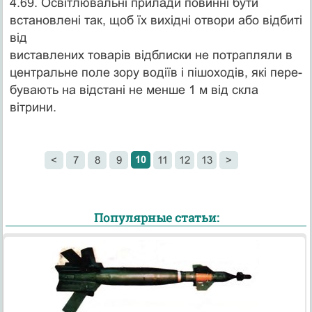
4.69. Освітлювальні прилади повинні бути
встановлені так, щоб їх вихідні отвори або відбиті
від
виставлених товарів відблиски не потрапляли в
центральне поле зору водіїв і пішоходів, які пере­-
бувають на відстані не менше 1 м від скла
вітрини.
10
<
7
8
9
11
12
13
>
Популярные статьи: