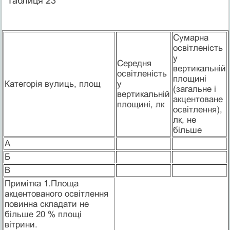
Таблиця 23
Сумарна
освітленість
у
Середня
вертикальній
освітленість
площині
Категорія вулиць, площ
у
(загальне і
вертикальній
акцентоване
площині, лк
освітлення),
лк, не
більше
А
Б
В
Примітка 1.Площа
акцентованого освітлення
повинна складати не
більше 20 % площі
вітрини.