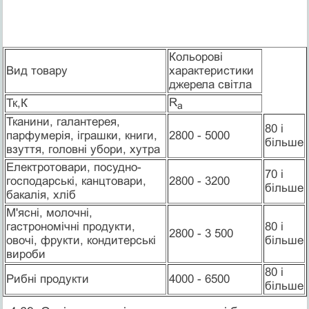
Кольорові
Вид товару
характеристики
джерела світла
R
Тк,К
а
Тканини, галантерея,
80 і
парфумерія, іграшки, книги,
2800 - 5000
більше
взуття, головні убори, хутра
Електротовари, посудно-
70 і
господарські, канцтовари,
2800 - 3200
більше
бакалія, хліб
М'ясні, молочні,
гастрономічні продукти,
80 і
2800 - 3 500
овочі, фрукти, кондитерські
більше
вироби
80 і
Рибні продукти
4000 - 6500
більше