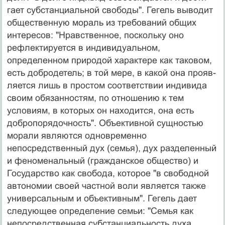
гает субстанциальной свободы". Гегель выводит
обще­ственную мораль из требований общих
интересов: "Нравственное, поскольку оно
рефлектируется в инди­видуальном,
определенном природой характере как та­ковом,
есть добродетель; в той мере, в какой она прояв­
ляется лишь в простом соответствии индивида
своим обязанностям, по отношению к тем
условиям, в кото­рых он находится, она есть
добропорядочность". Объ­ективной сущностью
морали являются одновременно
непосредственный дух (семья), дух разделенный
и фе­номенальный (гражданское общество) и
Государство как свобода, которое "в свободной
автономии своей ча­стной воли является также
универсальным и объектив­ным". Гегель дает
следующее определение семьи: "Се­мья как
непосредственная субстанциальность духа