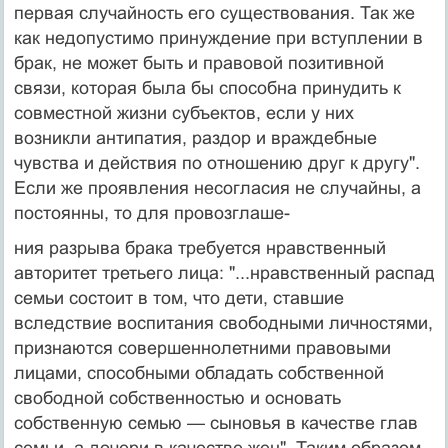
первая случайность его существования. Так же
как недопустимо принуждение при вступлении в
брак, не может быть и правовой по­зитивной
связи, которая была бы способна принудить к
совместной жизни субъектов, если у них
возникли ан­типатия, раздор и враждебные
чувства и действия по отношению друг к другу".
Если же проявления несо­гласия не случайны, а
постоянны, то для провозглаше-
ния разрыва брака требуется нравственный
авторитет третьего лица: "...нравственный распад
семьи состоит в том, что дети, ставшие
вследствие воспитания свобод­ными личностями,
признаются совершеннолетними правовыми
лицами, способными обладать собственной
свободной собственностью и основать
собственную се­мью — сыновья в качестве глав
семьи, а дочери в каче­стве жен". Таким образом