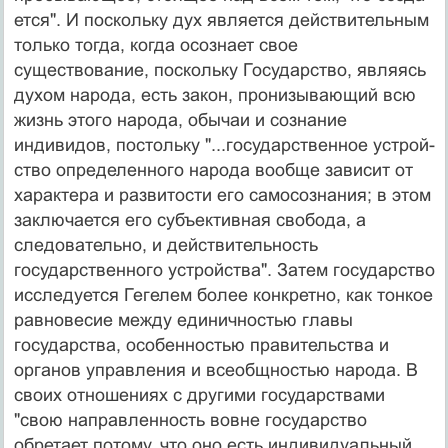
ется". И поскольку дух является действительным
толь­ко тогда, когда осознает свое
существование, посколь­ку Государство, являясь
духом народа, есть закон, про­низывающий всю
жизнь этого народа, обычаи и созна­ние
индивидов, постольку "...государственное устрой­
ство определенного народа вообще зависит от
характе­ра и развитости его самосознания; в этом
заключается его субъективная свобода, а
следовательно, и действи­тельность
государственного устройства". Затем госу­дарство
исследуется Гегелем более конкретно, как тон­кое
равновесие между единичностью главы
государст­ва, особенностью правительства и
органов управления и всеобщностью народа. В
своих отношениях с други­ми государствами
"свою направленность вовне госу­дарство
обретает потому, что оно есть индивидуальный