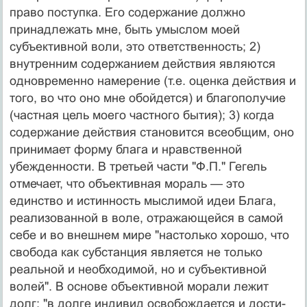
право по­ступка. Его содержание должно
принадлежать мне, быть умыслом моей
субъективной воли, это ответст­венность; 2)
внутренним содержанием действия явля­ются
одновременно намерение (т.е. оценка действия и
того, во что оно мне обойдется) и благополучие
(част­ная цель моего частного бытия); 3) когда
содержание действия становится всеобщим, оно
принимает форму блага и нравственной
убежденности. В третьей части "Ф.П." Гегель
отмечает, что объективная мораль — это
единство и истинность мыслимой идеи Блага,
реализо­ванной в воле, отражающейся в самой
себе и во внеш­нем мире "настолько хорошо, что
свобода как субстан­ция является не только
реальной и необходимой, но и субъективной
волей". В основе объективной морали лежит
долг: "в долге индивид освобождается и дости­