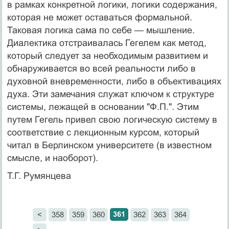
в рамках конкретной логики, логики содержания,
кото­рая не может оставаться формальной.
Таковая логика сама по себе — мышление.
Диалектика отстраивалась Гегелем как метод,
который следует за необходимым развитием и
обнаруживается во всей реальности либо в
духовной вневременности, либо в объективациях
духа. Эти замечания служат ключом к структуре
системы, лежащей в основании "Ф.П.". Этим
путем Гегель при­вел свою логическую систему в
соответствие с лекци­онным курсом, который
читал в Берлинском универси­тете (в известном
смысле, и наоборот).
Т.Г. Румянцева
361
<
358
359
360
362
363
364