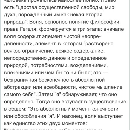
есть "царства осуществленной свободы, мир
духа, порож­денный им как некая вторая
природа". Воля, основное понятие философии
права Гегеля, формируется в три этапа: вначале
воля содержит элемент чистой неопре­
деленности, элемент, в котором "растворено
всякое ог­раничение, всякое содержание,
непосредственно дан­ное и определенное
природой, потребностями, вожде­лениями,
влечениями или чем бы то ни было; это —
безграничная бесконечность абсолютной
абстракции или всеобщности, чистое мышление
самого себя". За­тем "я" обнаруживает, что оно
определено. Тогда оно вступает в существование
в общем: "Это абсолютный момент конечности
или обособления "я". И наконец, воля выступает
как единство этих двух моментов: