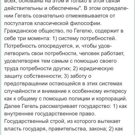
всех, основаны на этом и только в этой связи
действительны и обеспечены". В этом определе­
нии Гегель сознательно отмежевывается от
постулатов классической философии.
Гражданское общество, по Гегелю, содержит в
себе три момента: 1) систему по­требностей.
Потребность опосредуется, и, чтобы удов­
летворить свои потребности, человек работает,
удовле­творяя тем самым с помощью своего
труда потребнос­ти других; 2) юридическую
защиту собственности; 3) заботу о
предотвращении остающейся в этих системах
случайности и внимание к особенному интересу
как к общему с помощью полиции и корпораций.
Далее Ге­гель рассматривает государство: 1) как
внутреннее го­сударственное право.
Государственный строй, из кото­рого вытекает
власть государя, правительства, закона; 2) как