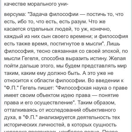
качестве морального уни-
версума: "Задача философии — постичь то, что
есть, ибо то, что есть, есть разум. Что же
касается отдельных людей, то уж, конечно,
каждый из них сын своего вре­мени; и философия
есть также время, постигнутое в мысли". Лишь
философия, тесно связанная со своей эпохой, по
мысли Гегеля, способна выразить истину. Желая
пойти дальше этого, мы будем представлять мир
таким, каким ему должно быть. А это уже не
относит­ся к области философии. Во введении к
"Ф.П." Гегель пишет: "Философская наука о праве
имеет своим объ­ектом идею права — понятие
права и его осуществле­ние". Таким образом,
отталкиваясь от исследований объективного
духа, в "Ф.П." анализируется деятель­ность тех
исторических личностей, в которых сущ­ность
человека проявилась наиболее полно. Право