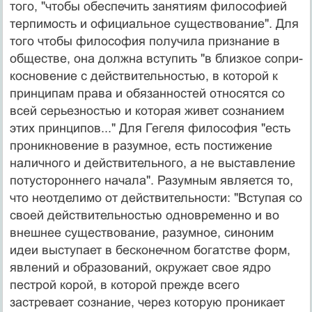
того, "чтобы обеспечить заняти­ям философией
терпимость и официальное существо­вание". Для
того чтобы философия получила призна­ние в
обществе, она должна вступить "в близкое сопри­
косновение с действительностью, в которой к
принци­пам права и обязанностей относятся со
всей серьезно­стью и которая живет сознанием
этих принципов..." Для Гегеля философия "есть
проникновение в разум­ное, есть постижение
наличного и действительного, а не выставление
потустороннего начала". Разумным яв­ляется то,
что неотделимо от действительности: "Всту­пая со
своей действительностью одновременно и во
внешнее существование, разумное, синоним
идеи вы­ступает в бесконечном богатстве форм,
явлений и обра­зований, окружает свое ядро
пестрой корой, в которой прежде всего
застревает сознание, через которую про­никает