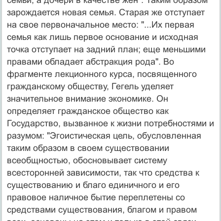
зарождается новая семья. Старая же отступает
на свое первоначальное место: "...Их первая
семья как лишь первое основание и ис­ходная
точка отступает на задний план; еще меньшими
правами обладает абстракция рода". Во
фрагменте лек­ционного курса, посвященного
гражданскому общест­ву, Гегель уделяет
значительное внимание экономике. Он
определяет гражданское общество как
Государство, вызванное к жизни потребностями и
разумом: "Эгоис­тическая цель, обусловленная
таким образом в своем существовании
всеобщностью, обосновывает систему
всесторонней зависимости, так что средства к
сущест­вованию и благо единичного и его
правовое наличное бытие переплетены со
средствами существования, бла­гом и правом