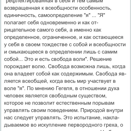
"рефлектированная в себя и тем самым
возвращенная к всеобщности особенность,
единичность, самоопреде­ление "я" ... "Я"
полагает себя одновременно и как от­
рицательное самого себя, а именно как
определенное, ограниченное, и как остающееся
у себя в своем тожде­стве с собой и всеобщности
и смыкающееся в опреде­лении лишь с самим
собой... Это и есть свобода воли". Решение
порождает волю. Свобода возможна лишь, когда
она владеет собой как содержимым. Свобода яв­
ляется всеобщей, когда весь мир участвует в
воле "я". По мнению Гегеля, в отношении духа
человек является свободным существом,
которое не позволит естествен­ным порывам
управлять своим поведением. Природой внутри
нас следует управлять. Это испытание, накла­
дываемое во искупление первородного греха, о