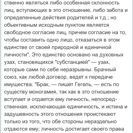
ственно являться либо особенная склонность
лиц, вступающих в это отношение, либо забота и
опреде­ленные действия родителей и т.д.; но
объективным ис­ходным пунктом является
свободное согласие лиц, причем согласие на то,
чтобы составить одно лицо, от­казаться в этом
единстве от своей природной и единич­ной
личности". Это единство основано на духовных
узах, становящихся "субстанцией" — узах,
которые са­ми по себе неразрывны. Брачный
союз, как любой до­говор, ведет к передаче
имущества. "Брак, — пишет Ге­гель, — есть по
существу моногамия, так как в это от­ношение
вступает и отдается ему личность, непосред­
ственная, исключающая единичность, и истина и
заду­шевность этого отношения проистекают
только из того, что обе стороны нераздельно
отдаются ему; личность достигает своего права