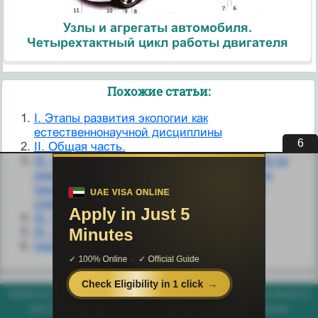
Узлы и агрегаты автомобиля.
Четырехтактный цикл работы двигателя
Похожие статьи:
I. Этапы развития экологии как
естественнонаучной дисциплины
6
II. Общая часть.
III. Особые права при приеме на обучение по
имеющим государственную аккредитацию
программам бакалавриата и программам
специалитета
III. УЧЕБНАЯ ПРОГРАММА
III. Экспериментальная часть.
InstallShield Express программасы
helpiks.org - Хелпикс.Орг - 2014-2026 год. Материал сайта представляется
для ознакомительного и учебного использования. |
Поддержка