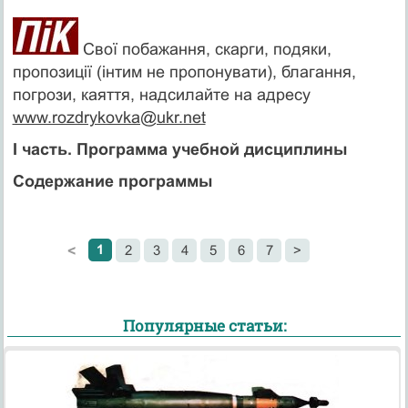
Свої побажання, скарги, подяки,
пропозиції (інтим не пропонувати), благання,
погрози, каяття, надсилайте на адресу
www.rozdrykovka@ukr.net
I часть. Программа учебной дисциплины
Содержание программы
1
2
3
4
5
6
7
>
<
Популярные статьи: