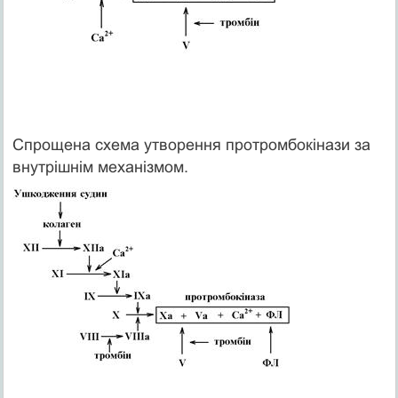
Спрощена схема утворення протромбокінази за
внутрішнім механізмом.