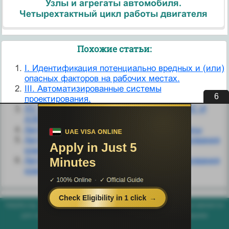
Узлы и агрегаты автомобиля.
Четырехтактный цикл работы двигателя
Похожие статьи:
I. Идентификация потенциально вредных и (или)
опасных факторов на рабочих местах.
III. Автоматизированные системы
6
проектирования.
XV. ВЫБОР МЕСТА СТРОИТЕЛЬСТВА ТЭС И
АЭС
Автоматизированные прессовые комплексы
Автоматизированные системы бюджетирования
компаний 1 страница
Автоматизированные системы бюджетирования
компаний 2 страница
helpiks.org - Хелпикс.Орг - 2014-2026 год. Материал сайта представляется
для ознакомительного и учебного использования. |
Поддержка
Генерация страницы за: 0.006 сек.