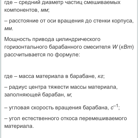
где – средний диаметр частиц смешиваемых
компонентов,
мм
;
– расстояние от оси вращения до стенки корпуса,
мм
.
Мощность привода цилиндрического
горизонтального барабанного смесителя
W
(
кВт
)
рассчитывается по формуле:
где – масса материала в барабане,
кг
;
– радиус центра тяжести массы материала,
заполняющей барабан,
м
;
–1
– угловая скорость вращения барабана,
с
;
– угол естественного откоса перемешиваемого
материала.