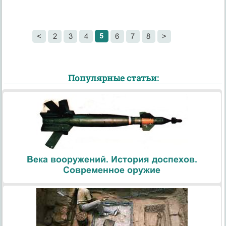
5
<
2
3
4
6
7
8
>
Популярные статьи:
Века вооружений. История доспехов.
Современное оружие