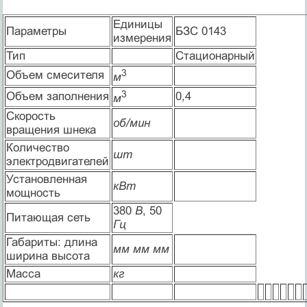
Единицы
Параметры
БЗС 0143
измерения
Тип
Стационарный
3
Объем смесителя
м
3
Объем заполнения
0,4
м
Скорость
об/мин
вращения шнека
Количество
шт
электродвигателей
Установленная
кВт
мощность
380
В
, 50
Питающая сеть
Гц
Габариты: длина
мм
мм
мм
ширина высота
Масса
кг